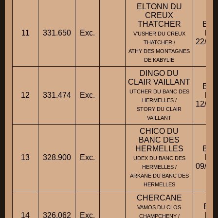
ELTONN DU
CREUX
THATCHER
BBM
11
331.650
Exc.
Fic
V'USHER DU CREUX
22/03
THATCHER /
ATHY DES MONTAGNES
DE KABYLIE
DINGO DU
CLAIR VAILLANT
BBM
UTCHER DU BANC DES
12
331.474
Exc.
Fic
HERMELLES /
12/08
STORY DU CLAIR
VAILLANT
CHICO DU
BANC DES
HERMELLES
BBM
13
328.900
Exc.
Fic
UDEX DU BANC DES
09/04
HERMELLES /
ARKANE DU BANC DES
HERMELLES
CHERCANE
BBM
VAMOS DU CLOS
14
326.062
Exc.
Fic
CHAMPCHENY /