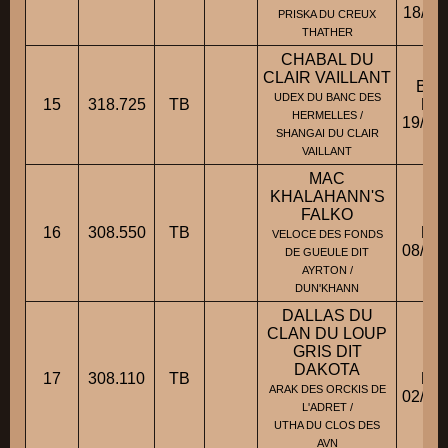
18/11
PRISKA DU CREUX
THATHER
CHABAL DU
CLAIR VAILLANT
BBM
UDEX DU BANC DES
15
318.725
TB
Fic
HERMELLES /
19/09
SHANGAI DU CLAIR
VAILLANT
MAC
KHALAHANN'S
FALKO
BH
16
308.550
TB
Fic
VELOCE DES FONDS
08/02
DE GUEULE DIT
AYRTON /
DUN'KHANN
DALLAS DU
CLAN DU LOUP
GRIS DIT
BA
DAKOTA
17
308.110
TB
Fic
ARAK DES ORCKIS DE
02/09
L'ADRET /
UTHA DU CLOS DES
AVN