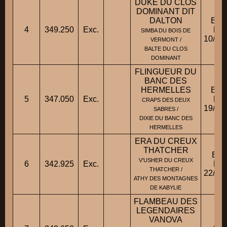
DUKE DU CLOS
DOMINANT DIT
DALTON
BBM
4
349.250
Exc.
Fic
SIMBA DU BOIS DE
10/10
VERMONT /
BALTE DU CLOS
DOMINANT
FLINGUEUR DU
BANC DES
HERMELLES
BBM
5
347.050
Exc.
Fic
CRAPS DES DEUX
19/08
SABRES /
DIXIE DU BANC DES
HERMELLES
ERA DU CREUX
THATCHER
BBM
V'USHER DU CREUX
6
342.925
Exc.
Fic
THATCHER /
22/03
ATHY DES MONTAGNES
DE KABYLIE
FLAMBEAU DES
LEGENDAIRES
VANOVA
BA