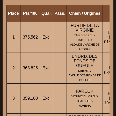
Place
Pts/400
Qual.
Pass.
Chien / Origines
Ra
FURTIF DE LA
VIRGINIE
BBM
TAG DU CREUX
1
375.562
Exc.
Fic
TATCHER /
01/01
ALOA DE L'ARCHE DE
ACOBAR
ENDRIX DES
FONDS DE
BH
GUEULE
2
363.825
Exc.
Fic
DEEPER /
08/08
AXELLE DES FONDS DE
GUEULE
FAROUK
BBM
VESUVE DU CREUX
3
359.160
Exc.
Fic
THATCHER /
19/03
ADHENA