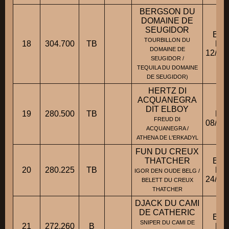
BERGSON DU
DOMAINE DE
SEUGIDOR
BBM
TOURBILLON DU
18
304.700
TB
Fic
DOMAINE DE
12/07
SEUGIDOR /
TEQUILA DU DOMAINE
DE SEUGIDOR)
HERTZ DI
ACQUANEGRA
BA
DIT ELBOY
19
280.500
TB
Fic
FREUD DI
08/02
ACQUANEGRA /
ATHENA DE L'ERKADYL
FUN DU CREUX
THATCHER
BBM
20
280.225
TB
Fic
IGOR DEN OUDE BELG /
24/12
BELETT DU CREUX
THATCHER
DJACK DU CAMI
DE CATHERIC
BBM
SNIPER DU CAMI DE
21
272.260
B
Fic