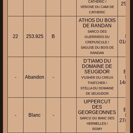
CATHERIC /
25/02
VERONE DU CAMI DE
CATHERIC
ATHOS DU BOIS
DE RANDAN
BA
SARCO DES
22
253.925
B
Fic
GUERRIERS DU
01/12
CREPUSCULE /
SAGUSE DU BOIS DE
RANDAN
D'TIAMO DU
DOMAINE DE
SEUGIDOR
BBM
-
Abandon
-
Fic
V'USHER DU CREUX
14/10
THATCHER /
STELLA DU DOMAINE
DE SEUGIDOR
UPPERCUT
DES
BBM
GEORGEONNES
-
Blanc
-
Fic
SARCO DU BANC DES
27/09
HERMELLES /
ROMY