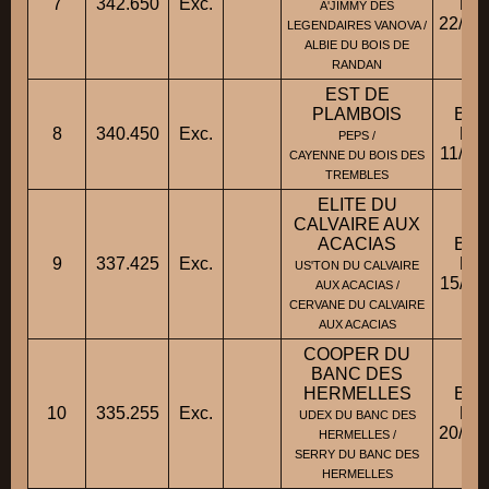
7
342.650
Exc.
Fic
A'JIMMY DES
22/08
LEGENDAIRES VANOVA /
ALBIE DU BOIS DE
RANDAN
EST DE
PLAMBOIS
BBM
8
340.450
Exc.
Fic
PEPS /
11/03
CAYENNE DU BOIS DES
TREMBLES
ELITE DU
CALVAIRE AUX
ACACIAS
BBM
9
337.425
Exc.
Fic
US'TON DU CALVAIRE
15/11
AUX ACACIAS /
CERVANE DU CALVAIRE
AUX ACACIAS
COOPER DU
BANC DES
HERMELLES
BBM
10
335.255
Exc.
Fic
UDEX DU BANC DES
20/10
HERMELLES /
SERRY DU BANC DES
HERMELLES