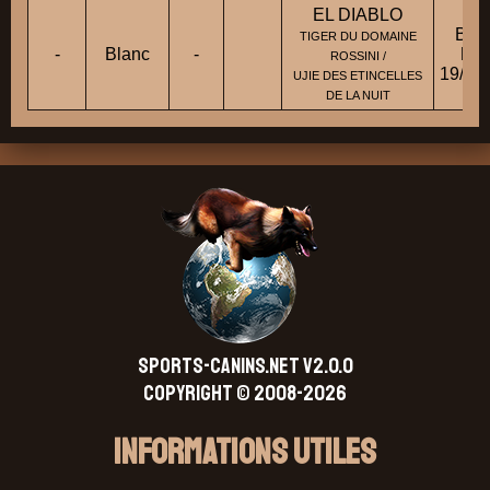
EL DIABLO
BBM
TIGER DU DOMAINE
-
Blanc
-
Fic
ROSSINI /
19/07
UJIE DES ETINCELLES
DE LA NUIT
SPORTS-CANINS.NET V2.0.0
Copyright © 2008-2026
Informations Utiles