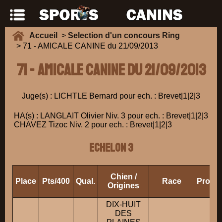
Accueil
>
Selection d'un concours Ring
> 71 - AMICALE CANINE du 21/09/2013
71 - AMICALE CANINE du 21/09/2013
Juge(s) : LICHTLE Bernard pour ech. : Brevet|1|2|3
HA(s) : LANGLAIT Olivier Niv. 3 pour ech. : Brevet|1|2|3
CHAVEZ Tizoc Niv. 2 pour ech. : Brevet|1|2|3
ECHELON 3
Chien /
Place
Pts/400
Qual.
Race
Propri
Origines
DIX-HUIT
DES