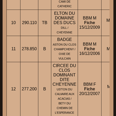
CAMI DE
CATHERIC
ELTON DU
DOMAINE
BBM M
M. 
10
290.110
TB
DES DUCS
Fiche
15/12/2009
DILL /
CHEYENNE
BADGE
BBM M
ASTON DU CLOS
11
278.850
B
Fiche
Mlle
CHAMPCHENY /
16/12/2006
OXIE DE
VULCAIN
CIRCEE DU
CLOS
DOMINANT
DITE
CHEYENNE
BBM F
M. 
12
277.200
B
Fiche
US'TON DU
20/12/2007
CALVAIRE AUX
ACACIAS /
BETY DU
CHEMIN DE
L'ESPERANCE