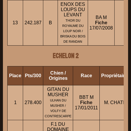
ENOX DES
LOUPS DU
LEVANT
BA M
M
THOR DU
13
242.187
B
Fiche
ROYAUME DU
17/07/2008
LOUP NOIR /
BRISKA DU BOIS
DE RANDAN
ECHELON 2
Chien /
Place
Pts/300
Race
Propriétaire
Origines
GITAN DU
MUSHER
BBT M
ULHAN DU
1
278.400
Fiche
M. CHATELE
MUSHER /
17/01/2011
VOLFY DE
CONTRESCARPE
F.1 DU
DOMAINE