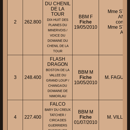
DU CHENIL
DE LA
Mme SYL
TOUR
BBM F
ANN
DIX-HUIT DES
2
262.800
Fiche
condui
PLAINES DU
19/05/2010
Mme SYL
MINERVOIS /
Anni
VOICE DU
DOMAINE DU
CHENIL DE LA
TOUR
FLASH
DRAGON
BOSTON DE LA
BBM M
VALLEE DU
3
248.400
Fiche
M. FAGUET 
GRAND LOUP /
10/05/2010
CHANGA DU
DOMAINE DE
NIMORLAU
FALCO
BARY DU CREUX
BBM M
TATCHER /
4
227.400
Fiche
M. VILLER
CIRCA DES
01/07/2010
GUERRIERS