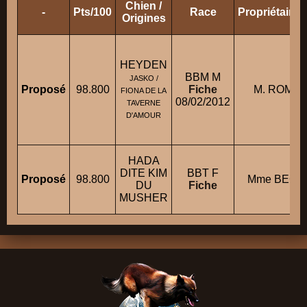
Chien /
-
Pts/100
Race
Propriétaire
Origines
HEYDEN
BBM M
JASKO /
Proposé
98.800
Fiche
M. ROMER
FIONA DE LA
08/02/2012
TAVERNE
D'AMOUR
HADA
DITE KIM
BBT F
Proposé
98.800
Mme BECHE
DU
Fiche
MUSHER