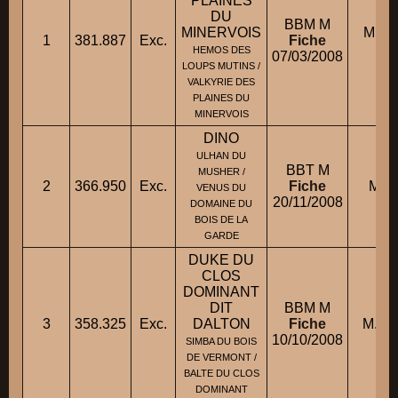
PLAINES
DU
BBM M
MINERVOIS
M. S
1
381.887
Exc.
Fiche
HEMOS DES
07/03/2008
LOUPS MUTINS /
VALKYRIE DES
PLAINES DU
MINERVOIS
DINO
ULHAN DU
BBT M
MUSHER /
2
366.950
Exc.
Fiche
M. V
VENUS DU
20/11/2008
DOMAINE DU
BOIS DE LA
GARDE
DUKE DU
CLOS
DOMINANT
DIT
BBM M
3
358.325
Exc.
DALTON
Fiche
M. D
10/10/2008
SIMBA DU BOIS
DE VERMONT /
BALTE DU CLOS
DOMINANT