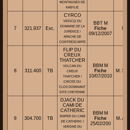
MONTAGNES DE
KABYLIE
CYRCO
VIDOCQ DU
BBT M
DOMAINE DE LA
7
321.937
Exc.
Fiche
M. 
JURENCE /
09/12/2007
APACHE DE
CONTRESCARPE
FLIP DU
CREUX
THATCHER
BBM M
VOLCAN DU
8
311.400
TB
Fiche
M. SZ
CREUX
10/07/2010
THATCHER /
CIRCEE DU
CLOS DOMINANT
DITE CHEYENNE
DJACK DU
CAMI DE
CATHERIC
BBM M
SNIPER DU CAMI
9
304.700
TB
Fiche
M. AL
DE CATHERIC /
25/02/200
VERONE DU