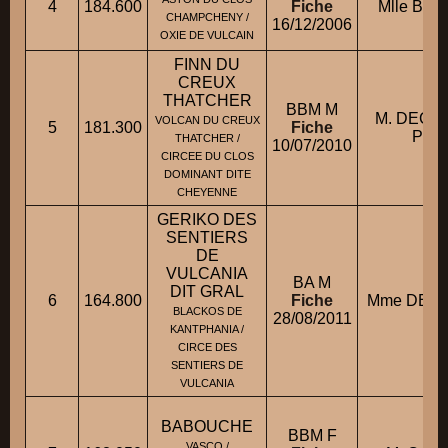
4
184.600
Fiche
Mlle BOI
CHAMPCHENY /
16/12/2006
OXIE DE VULCAIN
FINN DU
CREUX
THATCHER
BBM M
M. DECA
VOLCAN DU CREUX
5
181.300
Fiche
Pierr
THATCHER /
10/07/2010
CIRCEE DU CLOS
DOMINANT DITE
CHEYENNE
GERIKO DES
SENTIERS
DE
VULCANIA
BA M
DIT GRAL
6
164.800
Fiche
Mme DEBO
BLACKOS DE
28/08/2011
KANTPHANIA /
CIRCE DES
SENTIERS DE
VULCANIA
BABOUCHE
BBM F
VASCO /