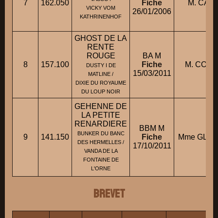
7
162.050
Fiche
M. CARL
VICKY VOM
26/01/2006
KATHRINENHOF
GHOST DE LA
RENTE
ROUGE
BA M
8
157.100
Fiche
M. COUD
DUSTY I DE
15/03/2011
MATLINE /
DIXIE DU ROYAUME
DU LOUP NOIR
GEHENNE DE
LA PETITE
RENARDIERE
BBM M
BUNKER DU BANC
9
141.150
Fiche
Mme GLER
DES HERMELLES /
17/10/2011
VANDA DE LA
FONTAINE DE
L'ORNE
BREVET