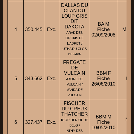
DALLAS DU
CLAN DU
LOUP GRIS
DIT
BA M
DAKOTA
4
350.445
Exc.
Fiche
M. P
ARAK DES
02/09/2008
ORCKIS DE
L'ADRET /
UTHA DU CLOS
DES AVN
FREGATE
DE
VULCAIN
BBM F
5
343.662
Exc.
Fiche
M. 
AXONE DE
26/06/2010
VULCAIN /
VANDA DE
VULCAIN
FISCHER
DU CREUX
THATCHER
BBM M
M. 
IGOR DEN OUDE
6
327.437
Exc.
Fiche
BELG /
10/05/2010
ATHY DES