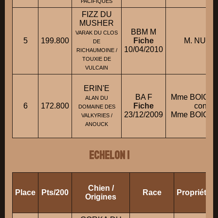
PACIFIQUES
FIZZ DU
MUSHER
BBM M
VARAK DU CLOS
5
199.800
Fiche
M. NUNE
DE
10/04/2010
RICHAUMOINE /
TOUXIE DE
VULCAIN
ERIN'E
BA F
Mme BOICHO
ALAN DU
6
172.800
Fiche
condui
DOMAINE DES
23/12/2009
Mme BOICHO
VALKYRIES /
ANOUCK
ECHELON 1
Chien /
Place
Pts/200
Race
Propriétai
Origines