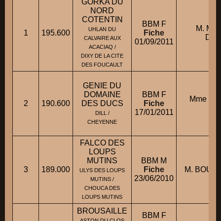
GORKA DU
NORD
COTENTIN
BBM F
M. MA
UHLAN DU
1
195.600
Fiche
Dom
CALVAIRE AUX
01/09/2011
ACACIAQ /
DIXY DE LA CITE
DES FOUCAULT
GENIE DU
DOMAINE
BBM F
Mme FL
2
190.600
DES DUCS
Fiche
E
17/01/2011
DILL /
CHEYENNE
FALCO DES
LOUPS
MUTINS
BBM M
3
189.000
Fiche
M. BOUDS
ULYS DES LOUPS
23/06/2010
MUTINS /
CHOUCA DES
LOUPS MUTINS
BROUSAILLE
BBM F
ASTON DU CLOS