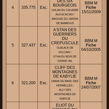
DES SIX
BBM M
BOURGEOIS
4
335.775
Exc.
Fiche
UHLAN DU CALVAIRE
15/11/2009
AUX ACACIAS /
BAGDAD DU JARDIN
DE BAMBOUS
A'STAN DES
GUERRIERS
DU
BBM M
CREPUSCULE
5
327.437
Exc.
Fiche
OLBLACK DE
04/10/2005
VULCAIN /
UTHA DU BOIS DE
GRAND VAL
CLIFF DES
MONTAGNES
DE KABYLIE
BBM M
UMIAK DU BANC DES
6
321.200
Exc.
Fiche
HERMELLES /
24/07/2007
ALLY DES
MONTAGNES DE
KABYLIE
ELIOT DU