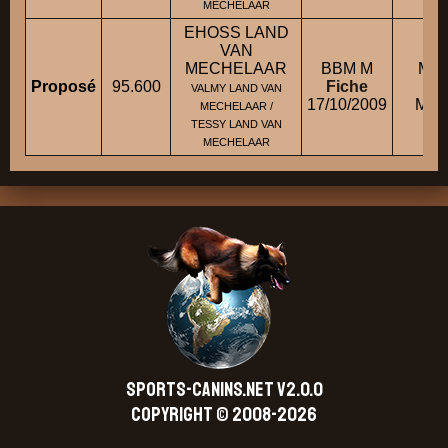
MECHELAAR
EHOSS LAND
VAN
MECHELAAR
BBM M
Mme
Proposé
95.600
Fiche
VALMY LAND VAN
17/10/2009
M. 
MECHELAAR /
TESSY LAND VAN
MECHELAAR
SPORTS-CANINS.NET V2.0.0
Copyright © 2008-2026