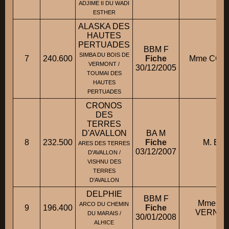
ADJIME II DU WADI
ESTHER
ALASKA DES
HAUTES
PERTUADES
BBM F
SIMBA DU BOIS DE
7
240.600
Fiche
Mme COLLI
VERMONT /
30/12/2005
TOUMAI DES
HAUTES
PERTUADES
CRONOS
DES
TERRES
D'AVALLON
BA M
8
232.500
Fiche
M. BLIN
ARES DES TERRES
03/12/2007
D'AVALLON /
VISHNU DES
TERRES
D'AVALLON
DELPHIE
BBM F
Mme LE
ARCO DU CHEMIN
9
196.400
Fiche
VERNEY P
DU MARAIS /
30/01/2008
ALHICE