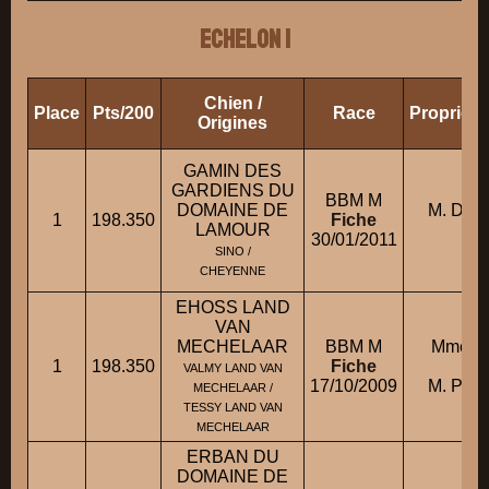
ECHELON 1
Chien /
Place
Pts/200
Race
Propriéta
Origines
GAMIN DES
GARDIENS DU
BBM M
DOMAINE DE
M. DE
1
198.350
Fiche
LAMOUR
B
30/01/2011
SINO /
CHEYENNE
EHOSS LAND
VAN
MECHELAAR
BBM M
Mme P
1
198.350
Fiche
co
VALMY LAND VAN
17/10/2009
M. PIT
MECHELAAR /
TESSY LAND VAN
MECHELAAR
ERBAN DU
DOMAINE DE