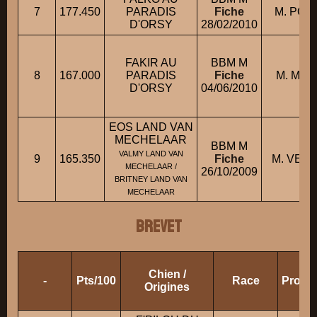
7
177.450
PARADIS
Fiche
M. POU
D'ORSY
28/02/2010
FAKIR AU
BBM M
8
167.000
PARADIS
Fiche
M. MARY
D'ORSY
04/06/2010
EOS LAND VAN
MECHELAAR
BBM M
VALMY LAND VAN
9
165.350
Fiche
M. VER
MECHELAAR /
26/10/2009
BRITNEY LAND VAN
MECHELAAR
BREVET
Chien /
-
Pts/100
Race
Propri
Origines