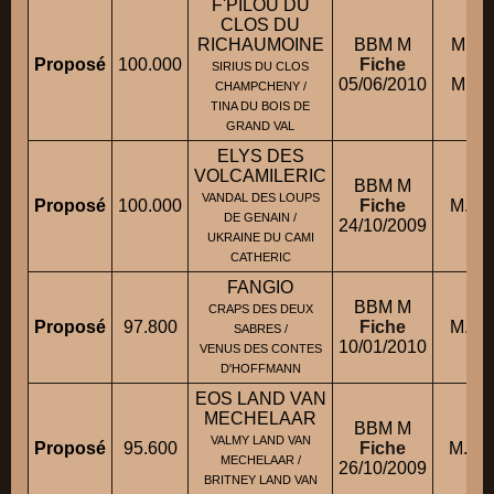
F'PILOU DU
CLOS DU
RICHAUMOINE
BBM M
M. R
Proposé
100.000
Fiche
SIRIUS DU CLOS
05/06/2010
M. R
CHAMPCHENY /
TINA DU BOIS DE
GRAND VAL
ELYS DES
VOLCAMILERIC
BBM M
VANDAL DES LOUPS
Proposé
100.000
Fiche
M. C
DE GENAIN /
24/10/2009
UKRAINE DU CAMI
CATHERIC
FANGIO
BBM M
CRAPS DES DEUX
Proposé
97.800
Fiche
M. G
SABRES /
10/01/2010
VENUS DES CONTES
D'HOFFMANN
EOS LAND VAN
MECHELAAR
BBM M
VALMY LAND VAN
Proposé
95.600
Fiche
M. V
MECHELAAR /
26/10/2009
BRITNEY LAND VAN