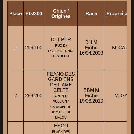
Chien /
Place
Pts/300
Race
Propriétair
Origines
DEEPER
BH M
RUDIE /
1
296.400
Fiche
M. CAZAL
TYO DES FONDS
16/04/2008
DE GUEULE
FEANO DES
GARDIENS
DE L'AME
CELTE
BBM M
2
289.200
Fiche
M. GAUD
BARON DE
19/03/2010
VULCAIN /
CARAMEL DU
DOMAINE DU
MALOU
ESCO
BLACK DES