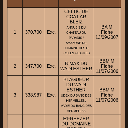
CELTIC DE
COAT AR
BLEIZ
BA M
ANNUBIS DU
1
370.700
Exc.
Fiche
CHATEAU DU
13/09/2007
PARADIS /
AMAZONE DU
DOMAINE DES E-
TOILES FILANTES
BBM M
B-MAX DU
2
347.700
Exc.
Fiche
M.
WADI ESTHER
11/07/2006
BLAGUEUR
DU WADI
ESTHER
BBM M
3
338.987
Exc.
Fiche
UDEX DU BANC DES
11/07/2006
HERMELLES /
VADIE DU BANC DES
HERMELLES
E'FREEZER
DU DOMAINE