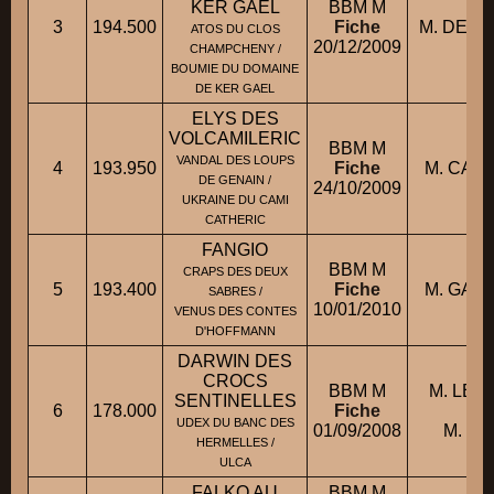
KER GAEL
BBM M
3
194.500
Fiche
M. DELB
ATOS DU CLOS
20/12/2009
CHAMPCHENY /
BOUMIE DU DOMAINE
DE KER GAEL
ELYS DES
VOLCAMILERIC
BBM M
VANDAL DES LOUPS
4
193.950
Fiche
M. CAR
DE GENAIN /
24/10/2009
UKRAINE DU CAMI
CATHERIC
FANGIO
BBM M
CRAPS DES DEUX
5
193.400
Fiche
M. GARG
SABRES /
10/01/2010
VENUS DES CONTES
D'HOFFMANN
DARWIN DES
CROCS
BBM M
M. LEC
SENTINELLES
6
178.000
Fiche
co
UDEX DU BANC DES
01/09/2008
M. DE
HERMELLES /
ULCA
FALKO AU
BBM M