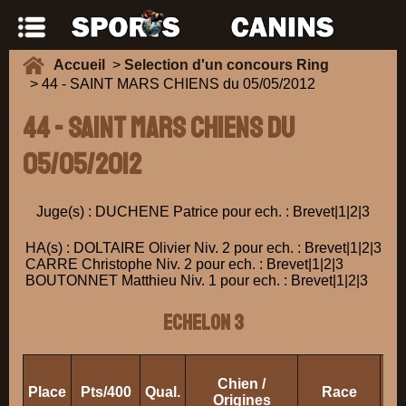
Accueil
>
Selection d'un concours Ring
> 44 - SAINT MARS CHIENS du 05/05/2012
44 - SAINT MARS CHIENS du
05/05/2012
Juge(s) : DUCHENE Patrice pour ech. : Brevet|1|2|3
HA(s) : DOLTAIRE Olivier Niv. 2 pour ech. : Brevet|1|2|3
CARRE Christophe Niv. 2 pour ech. : Brevet|1|2|3
BOUTONNET Matthieu Niv. 1 pour ech. : Brevet|1|2|3
ECHELON 3
Chien /
Place
Pts/400
Qual.
Race
Pr
Origines