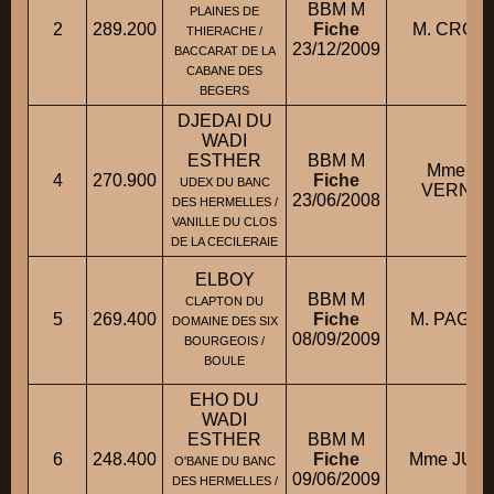
BBM M
PLAINES DE
2
289.200
Fiche
M. CROIX 
THIERACHE /
23/12/2009
BACCARAT DE LA
CABANE DES
BEGERS
DJEDAI DU
WADI
ESTHER
BBM M
Mme LE
4
270.900
Fiche
UDEX DU BANC
VERNEY P
23/06/2008
DES HERMELLES /
VANILLE DU CLOS
DE LA CECILERAIE
ELBOY
BBM M
CLAPTON DU
5
269.400
Fiche
M. PAGEA
DOMAINE DES SIX
08/09/2009
BOURGEOIS /
BOULE
EHO DU
WADI
ESTHER
BBM M
6
248.400
Fiche
Mme JUBA
O'BANE DU BANC
09/06/2009
DES HERMELLES /