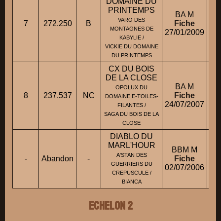
DOMAINE DU
PRINTEMPS
BA M
VARO DES
7
272.250
B
Fiche
MONTAGNES DE
27/01/2009
KABYLIE /
VICKIE DU DOMAINE
DU PRINTEMPS
CX DU BOIS
DE LA CLOSE
BA M
OPOLUX DU
8
237.537
NC
Fiche
DOMAINE E-TOILES-
24/07/2007
FILANTES /
SAGA DU BOIS DE LA
CLOSE
DIABLO DU
MARL'HOUR
BBM M
A'STAN DES
-
Abandon
-
Fiche
GUERRIERS DU
02/07/2006
CREPUSCULE /
BIANCA
ECHELON 2