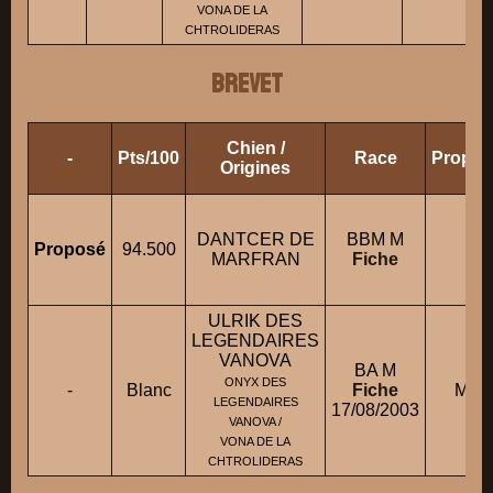
VONA DE LA
CHTROLIDERAS
BREVET
Chien /
-
Pts/100
Race
Proprié
Origines
DANTCER DE
BBM M
Ml
Proposé
94.500
MARFRAN
Fiche
ULRIK DES
LEGENDAIRES
VANOVA
BA M
ONYX DES
-
Blanc
Fiche
M. S
LEGENDAIRES
17/08/2003
VANOVA /
VONA DE LA
CHTROLIDERAS