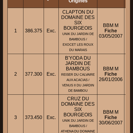
Origines
CLAPTON DU
DOMAINE DES
SIX
BBM M
BOURGEOIS
1
386.375
Exc.
Fiche
M
UNIK DU JARDIN DE
03/05/2007
BAMBOUS /
EXOCET LES ROUX
DU MARAIS
B'YODA DU
JARDIN DE
BAMBOUS
BBM M
2
377.300
Exc.
Fiche
REISER DU CALVAIRE
26/01/2006
AUX ACACIAS /
VENUS II DU JARDIN
DE BAMBOU
CRUZ DU
DOMAINE DES
SIX
BBM M
BOURGEOIS
3
373.450
Exc.
Fiche
M
UNIK DU JARDIN DE
30/06/2007
BAMBOUS /
ATHENA DU DOMAINE