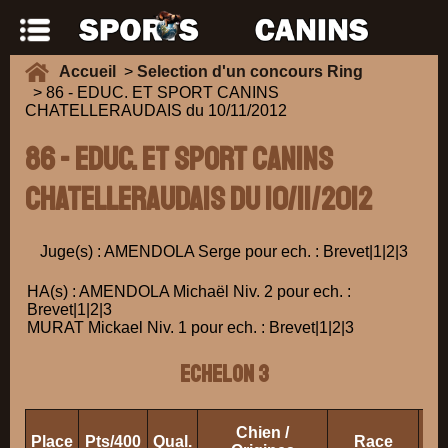
Accueil
>
Selection d'un concours Ring
> 86 - EDUC. ET SPORT CANINS
CHATELLERAUDAIS du 10/11/2012
86 - EDUC. ET SPORT CANINS
CHATELLERAUDAIS du 10/11/2012
Juge(s) : AMENDOLA Serge pour ech. : Brevet|1|2|3
HA(s) : AMENDOLA Michaël Niv. 2 pour ech. :
Brevet|1|2|3
MURAT Mickael Niv. 1 pour ech. : Brevet|1|2|3
ECHELON 3
Chien /
Place
Pts/400
Qual.
Race
Pro