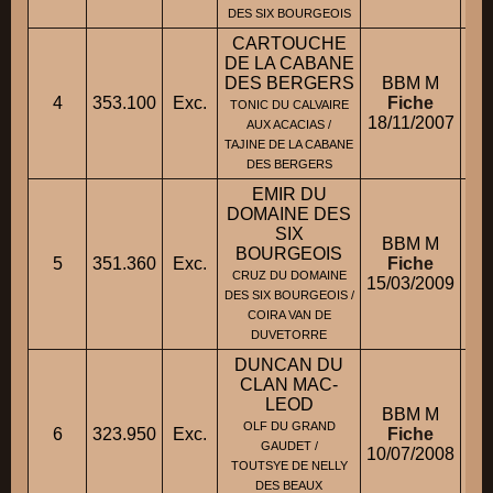
DES SIX BOURGEOIS
CARTOUCHE
DE LA CABANE
DES BERGERS
BBM M
4
353.100
Exc.
Fiche
TONIC DU CALVAIRE
18/11/2007
AUX ACACIAS /
TAJINE DE LA CABANE
DES BERGERS
EMIR DU
DOMAINE DES
SIX
BBM M
BOURGEOIS
5
351.360
Exc.
Fiche
M
CRUZ DU DOMAINE
15/03/2009
DES SIX BOURGEOIS /
COIRA VAN DE
DUVETORRE
DUNCAN DU
CLAN MAC-
LEOD
BBM M
OLF DU GRAND
6
323.950
Exc.
Fiche
GAUDET /
10/07/2008
TOUTSYE DE NELLY
DES BEAUX