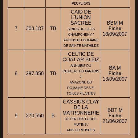
PEUPLIERS
CAID DE
L'UNION
SACREE
BBM M
7
303.187
TB
Fiche
SIRIUS DU CLOS
18/09/2007
CHAMPCHENY /
A'NOUS DU DOMAINE
DE SAINTE MATHILDE
CELTIC DE
COAT AR BLEIZ
ANNUBIS DU
BA M
CHATEAU DU PARADIS
8
297.850
TB
Fiche
/
13/09/2007
AMAZONE DU
DOMAINE DES E-
TOILES FILANTES
CASSIUS CLAY
DE LA
BBT M
MATRONNERIE
9
270.550
B
Fiche
AFTER DES LOUPS
21/06/2007
MUTINS /
AXIS DU MUSHER