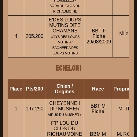
HERMELLES /
BORA DU CLOS DU
RICHAUMOINE
E'DES LOUPS
MUTINS DITE
CHAMANE
BBT F
Mlle C
4
205.200
Fiche
U'LYS DES LOUPS
B
29/08/2009
MUTINS /
BAGHEERA DES
LOUPS MUTINS
ECHELON 1
Chien /
Place
Pts/200
Race
Propriéta
Origines
CHEYENNE I
BBT M
1
197.250
DU MUSHER
M. TIL
Fiche
VIRUS DU MUSHER /
F'PILOU DU
CLOS DU
RICHAUMOINE
BBM M
M. ROUS