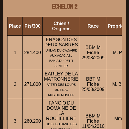
ECHELON 2
Chien /
Place
Pts/300
Race
Propriéta
Origines
ERAGON DES
DEUX SABRES
BBM M
UHLAN DU CALVAIRE
1
284.400
Fiche
M. POI
AUX ACACIAS /
25/08/2009
BAHIA DU PETIT
SENTIER
EARLEY DE LA
MATRONNERIE
BBT M
2
271.800
Fiche
M. BOU
AFTER DES LOUPS
25/08/2009
MUTINS /
AXIS DU MUSHER
FANGIO DU
DOMAINE DE
LA
BBM M
ROCHELIERE
Mme 
3
260.200
Fiche
F
UDEX DU BANC DES
11/04/2010