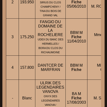
2
193.950
Fiche
con
SIRIUS DU CLOS
05/06/2010
M. ROUS
CHAMPCHENY /
TINA DU BOIS DE
GRAND VAL
FANGIO DU
DOMAINE DE
LA
BBM M
ROCHELIERE
Mme B
3
175.250
Fiche
Fl
UDEX DU BANC DES
11/04/2010
HERMELLES /
BORA DU CLOS DU
RICHAUMOINE
DANTCER DE
BBM M
Mlle
4
157.800
MARFRAN
Fiche
Gwe
ULRIK DES
LEGENDAIRES
VANOVA
BA M
ONYX DES
-
Blanc
Fiche
M. SAU
LEGENDAIRES
17/08/2003
VANOVA /