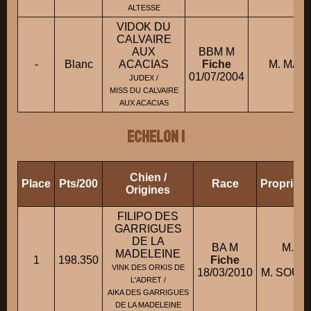
ALTESSE
VIDOK DU
CALVAIRE
AUX
BBM M
-
Blanc
ACACIAS
Fiche
M. MAR
01/07/2004
JUDEX /
MISS DU CALVAIRE
AUX ACACIAS
ECHELON 1
Chien /
Place
Pts/200
Race
Propriéta
Origines
FILIPO DES
GARRIGUES
DE LA
BA M
M. IS
MADELEINE
1
198.350
Fiche
co
VINK DES ORKIS DE
18/03/2010
M. SOUV
L'ADRET /
AIKA DES GARRIGUES
DE LA MADELEINE