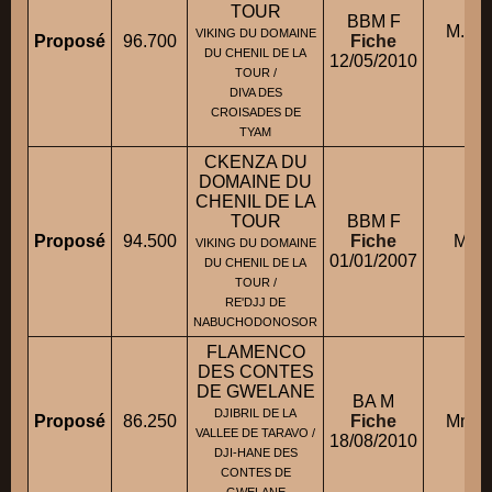
TOUR
BBM F
M. A
VIKING DU DOMAINE
Proposé
96.700
Fiche
DU CHENIL DE LA
12/05/2010
TOUR /
DIVA DES
CROISADES DE
TYAM
CKENZA DU
DOMAINE DU
CHENIL DE LA
TOUR
BBM F
Proposé
94.500
Fiche
M. T
VIKING DU DOMAINE
01/01/2007
DU CHENIL DE LA
TOUR /
RE'DJJ DE
NABUCHODONOSOR
FLAMENCO
DES CONTES
DE GWELANE
BA M
DJIBRIL DE LA
Proposé
86.250
Fiche
Mme L
VALLEE DE TARAVO /
18/08/2010
DJI-HANE DES
CONTES DE
GWELANE