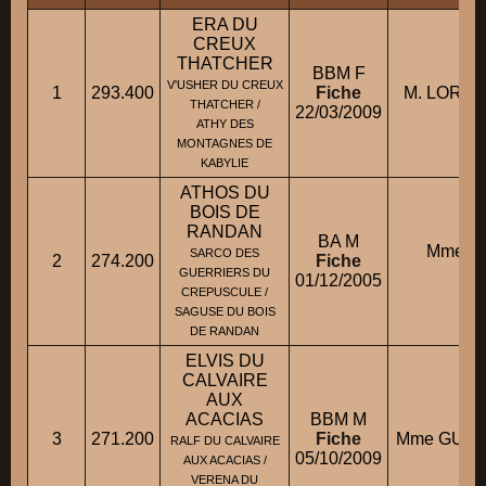
ERA DU
CREUX
THATCHER
BBM F
V'USHER DU CREUX
1
293.400
Fiche
M. LORQUE
THATCHER /
22/03/2009
ATHY DES
MONTAGNES DE
KABYLIE
ATHOS DU
BOIS DE
RANDAN
BA M
Mme R
SARCO DES
2
274.200
Fiche
Mo
GUERRIERS DU
01/12/2005
CREPUSCULE /
SAGUSE DU BOIS
DE RANDAN
ELVIS DU
CALVAIRE
AUX
ACACIAS
BBM M
3
271.200
Fiche
Mme GUIN
RALF DU CALVAIRE
05/10/2009
AUX ACACIAS /
VERENA DU