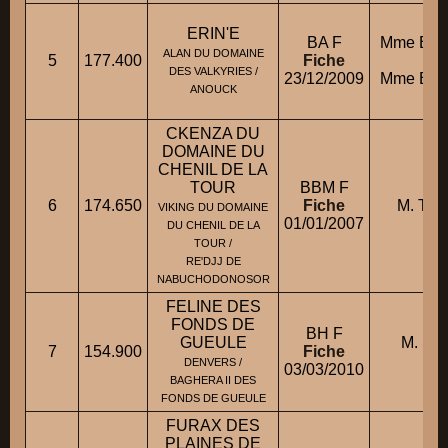
ERIN'E
BA F
Mme BOI
ALAN DU DOMAINE
5
177.400
Fiche
co
DES VALKYRIES /
23/12/2009
Mme BOI
ANOUCK
CKENZA DU
DOMAINE DU
CHENIL DE LA
TOUR
BBM F
6
174.650
Fiche
M. TIS
VIKING DU DOMAINE
01/01/2007
DU CHENIL DE LA
TOUR /
RE'DJJ DE
NABUCHODONOSOR
FELINE DES
FONDS DE
BH F
GUEULE
M. S
7
154.900
Fiche
G
DENVERS /
03/03/2010
BAGHERA II DES
FONDS DE GUEULE
FURAX DES
PLAINES DE