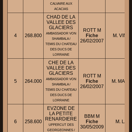
CALVAIRE AUX
ACACIAS
CHAD DE LA
VALLEE DES
GLACIERS
ROTT M
AMBASSADOR VON
4
268.800
Fiche
M. VINC
SHAMBALA /
26/02/2007
TEMIS DU CHATEAU
DES DUCS DE
LORRAINE
CHE DE LA
VALLEE DES
GLACIERS
ROTT M
AMBASSADOR VON
5
264.000
Fiche
M. MANG
SHAMBALA /
26/02/2007
TEMIS DU CHATEAU
DES DUCS DE
LORRAINE
EVZONE DE
LA PETITE
BBM M
RENARDIERE
6
258.600
Fiche
M. LANC
UPPERCUT DES
30/05/2009
GEORGEONNES /