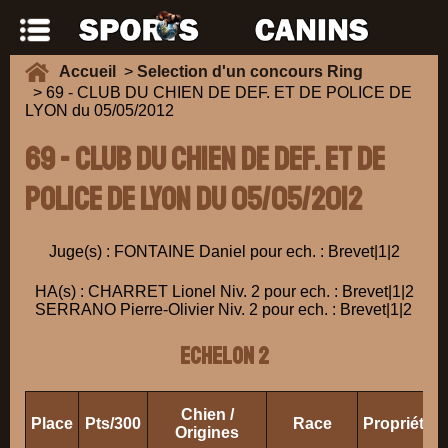
Accueil
>
Selection d'un concours Ring
> 69 - CLUB DU CHIEN DE DEF. ET DE POLICE DE
LYON du 05/05/2012
69 - CLUB DU CHIEN DE DEF. ET DE
POLICE DE LYON du 05/05/2012
Juge(s) : FONTAINE Daniel pour ech. : Brevet|1|2
HA(s) : CHARRET Lionel Niv. 2 pour ech. : Brevet|1|2
SERRANO Pierre-Olivier Niv. 2 pour ech. : Brevet|1|2
ECHELON 2
Chien /
Place
Pts/300
Race
Propriétai
Origines