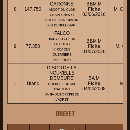
GARONNE
BBM M
8
147.750
Fiche
M. CRET
ASCOT DU CLOS
03/06/2010
CHAMPCHENY /
COOKIE VON DAMON
DER DUNKELKRAFT
FALCO
BARY DU CREUX
BBM M
TATCHER /
9
77.350
Fiche
M. VIL
CIRCA DES
01/07/2010
GUERRIERS
PACIFIQUES
DISCO DE LA
NOUVELLE
DEMEURE
BA M
-
Blanc
Fiche
M. V
ROSKOFF DU VAL
04/04/2008
D'AUZON /
BAHIA DES ORCKIS DE
L'ADRET
BREVET