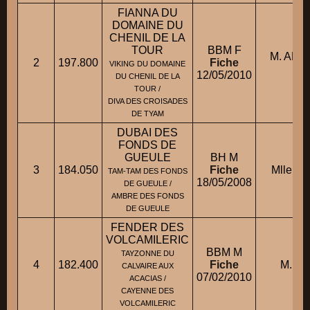
FIANNA DU
DOMAINE DU
CHENIL DE LA
TOUR
BBM F
M. ABD
2
197.800
Fiche
VIKING DU DOMAINE
12/05/2010
DU CHENIL DE LA
TOUR /
DIVA DES CROISADES
DE TYAM
DUBAI DES
FONDS DE
GUEULE
BH M
3
184.050
Fiche
Mlle GU
TAM-TAM DES FONDS
18/05/2008
DE GUEULE /
AMBRE DES FONDS
DE GUEULE
FENDER DES
VOLCAMILERIC
BBM M
TAYZONNE DU
4
182.400
Fiche
M. D
CALVAIRE AUX
07/02/2010
ACACIAS /
CAYENNE DES
VOLCAMILERIC