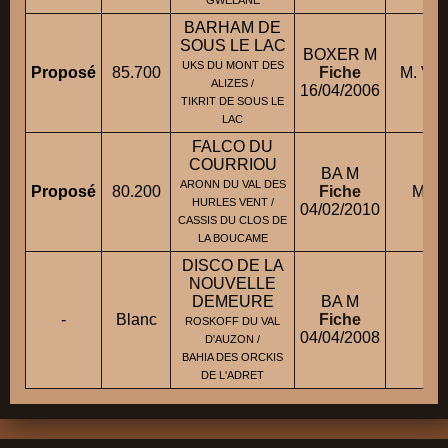
BARHAM DE
SOUS LE LAC
BOXER M
UKS DU MONT DES
Proposé
85.700
Fiche
M. VI
ALIZES /
16/04/2006
TIKRIT DE SOUS LE
LAC
FALCO DU
COURRIOU
BA M
ARONN DU VAL DES
Proposé
80.200
Fiche
M. 
HURLES VENT /
04/02/2010
CASSIS DU CLOS DE
LA BOUCAME
DISCO DE LA
NOUVELLE
DEMEURE
BA M
-
Blanc
Fiche
M.
ROSKOFF DU VAL
04/04/2008
D'AUZON /
BAHIA DES ORCKIS
DE L'ADRET