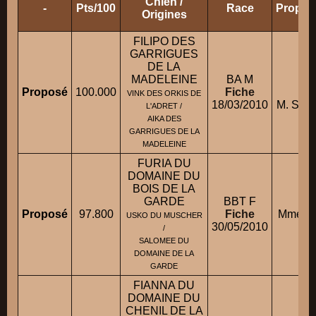
Chien /
-
Pts/100
Race
Proprié
Origines
FILIPO DES
GARRIGUES
DE LA
MADELEINE
BA M
M. 
Proposé
100.000
Fiche
VINK DES ORKIS DE
18/03/2010
M. SOU
L'ADRET /
AIKA DES
GARRIGUES DE LA
MADELEINE
FURIA DU
DOMAINE DU
BOIS DE LA
GARDE
BBT F
Proposé
97.800
Fiche
Mme AL
USKO DU MUSCHER
30/05/2010
/
SALOMEE DU
DOMAINE DE LA
GARDE
FIANNA DU
DOMAINE DU
CHENIL DE LA