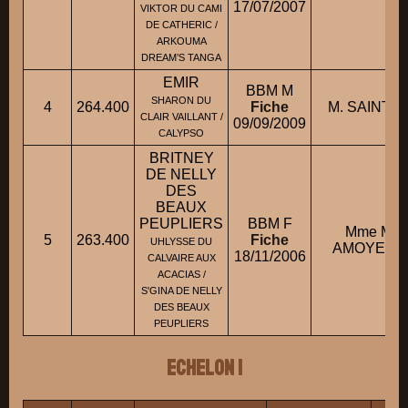
17/07/2007
VIKTOR DU CAMI
DE CATHERIC /
ARKOUMA
DREAM’S TANGA
EMIR
BBM M
SHARON DU
4
264.400
Fiche
M. SAINT J
CLAIR VAILLANT /
09/09/2009
CALYPSO
BRITNEY
DE NELLY
DES
BEAUX
PEUPLIERS
BBM F
Mme MA
5
263.400
Fiche
UHLYSSE DU
AMOYEL D
18/11/2006
CALVAIRE AUX
ACACIAS /
S'GINA DE NELLY
DES BEAUX
PEUPLIERS
ECHELON 1