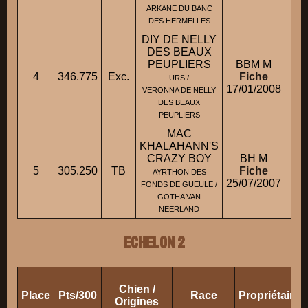
ARKANE DU BANC
DES HERMELLES
DIY DE NELLY
DES BEAUX
PEUPLIERS
BBM M
4
346.775
Exc.
Fiche
M
URS /
17/01/2008
VERONNA DE NELLY
DES BEAUX
PEUPLIERS
MAC
KHALAHANN'S
CRAZY BOY
BH M
5
305.250
TB
Fiche
M
AYRTHON DES
25/07/2007
FONDS DE GUEULE /
GOTHA VAN
NEERLAND
ECHELON 2
Chien /
Place
Pts/300
Race
Propriétaire
Origines