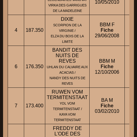
10/05/2010
VIRKA DES GARRIGUES
DE LA MADELEINE
DIXIE
BBM F
SCORPION DE LA
4
187.350
Fiche
M
VIRGINIE /
29/06/2008
ELZA DU BOIS DE LA
LIMITE
BANDIT DES
NUITS DE
REVES
BBM M
6
176.350
Fiche
M
UHLAN DU CALVAIRE AUX
12/10/2006
ACACIAS /
NANDY DES NUITS DE
REVES
RUWEN VOM
TERMITENSTAAT
BA M
YOL VOM
7
173.400
Fiche
M
TERMITENSTAAT /
03/02/2010
KAYA VOM
TERMITENSTAAT
FREDDY DE
L'ODE DES