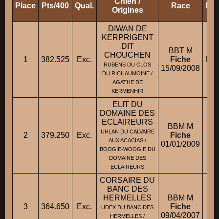
Chien /
Place
Pts/400
Qual.
Race
Pro
Origines
DIWAN DE
KERPRIGENT
DIT
BBT M
CHOUCHEN
1
382.525
Exc.
Fiche
M. 
RUBENS DU CLOS
15/09/2008
DU RICHAUMOINE /
AGATHE DE
KERMENHIR
ELIT DU
DOMAINE DES
ECLAIREURS
BBM M
Mm
UHLAN DU CALVAIRE
2
379.250
Exc.
Fiche
AUX ACACIAS /
01/01/2009
Ml
BOOGIE-WOOGIE DU
DOMAINE DES
ECLAIREURS
CORSAIRE DU
BANC DES
HERMELLES
BBM M
3
364.650
Exc.
Fiche
UDEX DU BANC DES
09/04/2007
HERMELLES /