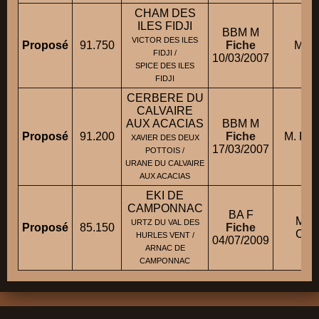
CHAM DES
ILES FIDJI
BBM M
VICTOR DES ILES
Proposé
91.750
Fiche
M. D
FIDJI /
10/03/2007
SPICE DES ILES
FIDJI
CERBERE DU
CALVAIRE
AUX ACACIAS
BBM M
Proposé
91.200
Fiche
M. RE
XAVIER DES DEUX
17/03/2007
POTTOIS /
URANE DU CALVAIRE
AUX ACACIAS
EKI DE
CAMPONNAC
BA F
Mll
URTZ DU VAL DES
Proposé
85.150
Fiche
CAD
HURLES VENT /
04/07/2009
ARNAC DE
CAMPONNAC