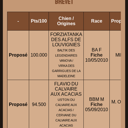
BREVET
Chien /
-
Pts/100
Race
Proprié
Origines
FORZIATANKA
DES ALFS DE
LOUVIGNIES
BA F
BALTIK DES
Proposé
100.000
Fiche
Mlle 
LEGENDAIRES
10/05/2010
VANOVA /
VIRKA DES
GARRIGUES DE LA
MADELEINE
FLAVIO DU
CALVAIRE
AUX ACACIAS
BBM M
US'TON DU
M. OLA
Proposé
94.500
Fiche
CALVAIRE AUX
05/09/2010
ACACIAS /
CERVANE DU
CALVAIRE AUX
ACACIAS