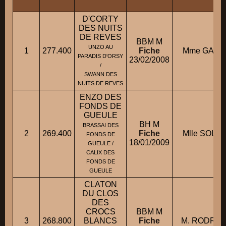
D'CORTY
DES NUITS
DE REVES
BBM M
UNZO AU
1
277.400
Fiche
Mme GADRA
PARADIS D'ORSY
23/02/2008
/
SWANN DES
NUITS DE REVES
ENZO DES
FONDS DE
GUEULE
BH M
BRASSAI DES
2
269.400
Fiche
Mlle SOLAU
FONDS DE
18/01/2009
GUEULE /
CALIX DES
FONDS DE
GUEULE
CLATON
DU CLOS
DES
CROCS
BBM M
3
268.800
BLANCS
Fiche
M. RODRIGU