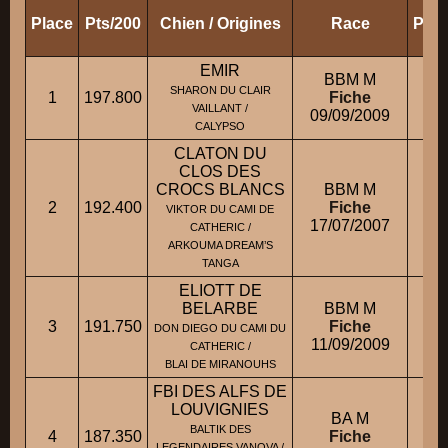
Place
Pts/200
Chien / Origines
Race
Prop
EMIR
BBM M
SHARON DU CLAIR
1
197.800
Fiche
M.
VAILLANT /
09/09/2009
CALYPSO
CLATON DU
CLOS DES
CROCS BLANCS
BBM M
2
192.400
Fiche
M.
VIKTOR DU CAMI DE
17/07/2007
CATHERIC /
ARKOUMA DREAM’S
TANGA
ELIOTT DE
BELARBE
BBM M
3
191.750
Fiche
DON DIEGO DU CAMI DU
11/09/2009
CATHERIC /
BLAI DE MIRANOUHS
FBI DES ALFS DE
LOUVIGNIES
BA M
BALTIK DES
4
187.350
Fiche
M.
LEGENDAIRES VANOVA /