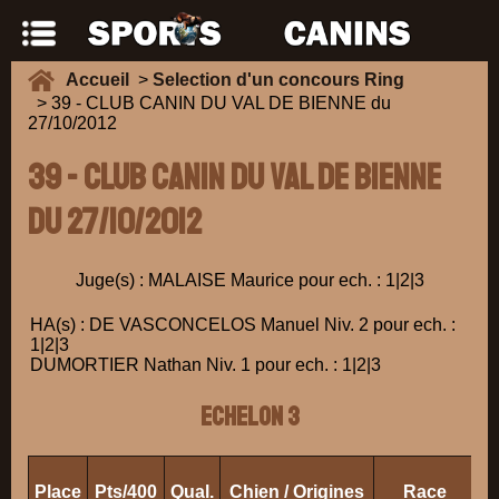
Accueil
>
Selection d'un concours Ring
> 39 - CLUB CANIN DU VAL DE BIENNE du
27/10/2012
39 - CLUB CANIN DU VAL DE BIENNE
du 27/10/2012
Juge(s) : MALAISE Maurice pour ech. : 1|2|3
HA(s) : DE VASCONCELOS Manuel Niv. 2 pour ech. :
1|2|3
DUMORTIER Nathan Niv. 1 pour ech. : 1|2|3
ECHELON 3
Place
Pts/400
Qual.
Chien / Origines
Race
Pr