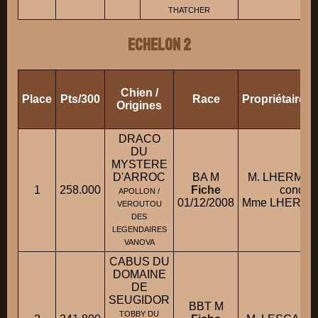
THATCHER
ECHELON 2
Chien /
Place
Pts/300
Race
Propriétaire/
Origines
DRACO
DU
MYSTERE
D'ARROC
BA M
M. LHERMITE
1
258.000
Fiche
conduit
APOLLON /
01/12/2008
Mme LHERMITE
VEROUTOU
DES
LEGENDAIRES
VANOVA
CABUS DU
DOMAINE
DE
SEUGIDOR
BBT M
TOBBY DU