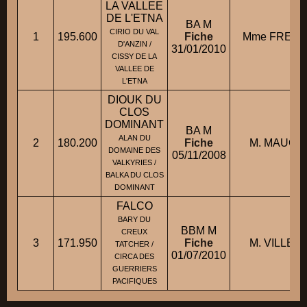
LA VALLEE
DE L'ETNA
BA M
CIRIO DU VAL
1
195.600
Fiche
Mme FRELIN
D'ANZIN /
31/01/2010
CISSY DE LA
VALLEE DE
L'ETNA
DIOUK DU
CLOS
DOMINANT
BA M
ALAN DU
2
180.200
Fiche
M. MAUGEN
DOMAINE DES
05/11/2008
VALKYRIES /
BALKA DU CLOS
DOMINANT
FALCO
BARY DU
BBM M
CREUX
3
171.950
Fiche
M. VILLERO
TATCHER /
01/07/2010
CIRCA DES
GUERRIERS
PACIFIQUES