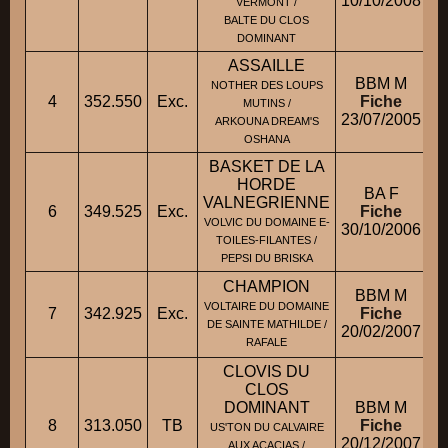
10/10/2008
VERMONT /
BALTE DU CLOS
DOMINANT
ASSAILLE
BBM M
NOTHER DES LOUPS
4
352.550
Exc.
Fiche
MUTINS /
23/07/2005
ARKOUNA DREAM'S
OSHANA
BASKET DE LA
HORDE
BA F
VALNEGRIENNE
6
349.525
Exc.
Fiche
VOLVIC DU DOMAINE E-
30/10/2006
TOILES-FILANTES /
PEPSI DU BRISKA
CHAMPION
BBM M
VOLTAIRE DU DOMAINE
7
342.925
Exc.
Fiche
M
DE SAINTE MATHILDE /
20/02/2007
RAFALE
CLOVIS DU
CLOS
DOMINANT
BBM M
8
313.050
TB
Fiche
US'TON DU CALVAIRE
20/12/2007
AUX ACACIAS /