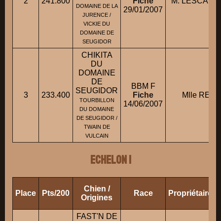
2
241.800
Fiche
M. LESCALIE
DOMAINE DE LA
29/01/2007
JURENCE /
VICKIE DU
DOMAINE DE
SEUGIDOR
CHIKITA
DU
DOMAINE
DE
BBM F
SEUGIDOR
3
233.400
Fiche
Mlle REY 
TOURBILLON
14/06/2007
DU DOMAINE
DE SEUGIDOR /
TWAIN DE
VULCAIN
ECHELON 1
Chien /
Place
Pts/200
Race
Propriétaire/
Origines
FAST'N DE