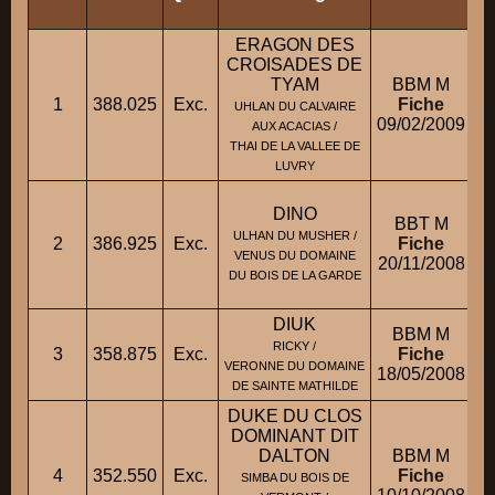
ERAGON DES
CROISADES DE
TYAM
BBM M
1
388.025
Exc.
Fiche
UHLAN DU CALVAIRE
09/02/2009
AUX ACACIAS /
THAI DE LA VALLEE DE
LUVRY
DINO
BBT M
ULHAN DU MUSHER /
2
386.925
Exc.
Fiche
VENUS DU DOMAINE
20/11/2008
DU BOIS DE LA GARDE
DIUK
BBM M
RICKY /
3
358.875
Exc.
Fiche
VERONNE DU DOMAINE
18/05/2008
M
DE SAINTE MATHILDE
DUKE DU CLOS
DOMINANT DIT
DALTON
BBM M
4
352.550
Exc.
Fiche
SIMBA DU BOIS DE