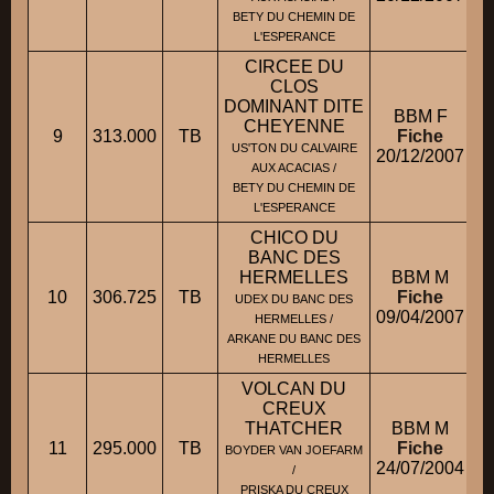
BETY DU CHEMIN DE
L'ESPERANCE
CIRCEE DU
CLOS
DOMINANT DITE
BBM F
CHEYENNE
9
313.000
TB
Fiche
US'TON DU CALVAIRE
20/12/2007
AUX ACACIAS /
BETY DU CHEMIN DE
L'ESPERANCE
CHICO DU
BANC DES
HERMELLES
BBM M
10
306.725
TB
Fiche
UDEX DU BANC DES
09/04/2007
HERMELLES /
ARKANE DU BANC DES
HERMELLES
VOLCAN DU
CREUX
THATCHER
BBM M
11
295.000
TB
Fiche
BOYDER VAN JOEFARM
24/07/2004
/
PRISKA DU CREUX