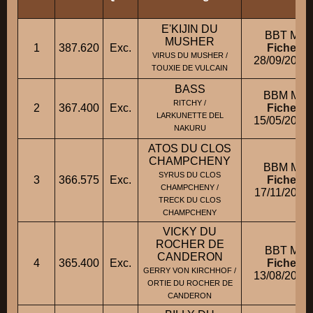
E'KIJIN DU
BBT M
MUSHER
1
387.620
Exc.
Fiche
VIRUS DU MUSHER /
28/09/2009
TOUXIE DE VULCAIN
BASS
BBM M
RITCHY /
2
367.400
Exc.
Fiche
LARKUNETTE DEL
15/05/2006
NAKURU
ATOS DU CLOS
CHAMPCHENY
BBM M
SYRUS DU CLOS
3
366.575
Exc.
Fiche
CHAMPCHENY /
17/11/2005
TRECK DU CLOS
CHAMPCHENY
VICKY DU
ROCHER DE
BBT M
CANDERON
4
365.400
Exc.
Fiche
GERRY VON KIRCHHOF /
13/08/2004
ORTIE DU ROCHER DE
CANDERON