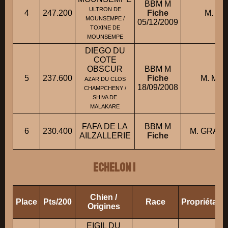
BBM M
ULTRON DE
4
247.200
Fiche
M. CH
MOUNSEMPE /
05/12/2009
TOXINE DE
MOUNSEMPE
DIEGO DU
COTE
OBSCUR
BBM M
5
237.600
Fiche
M. MIL
AZAR DU CLOS
18/09/2008
CHAMPCHENY /
SHIVA DE
MALAKARE
FAFA DE LA
BBM M
6
230.400
M. GRAZI
AILZALLERIE
Fiche
ECHELON 1
Chien /
Place
Pts/200
Race
Propriétair
Origines
EIGIL DU