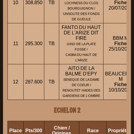
10
308.850
TB
Fiche
LOCHNESS DU CLOS
20/07/2005
BOURGUIGNON /
UNSOLITE DES FONDS
DE GUEULE
FANTO DU HAUT
DE L'ARIZE DIT
FIRE
BBM M
11
295.300
TB
Fiche
GINO DE LA PLATE
25/10/2010
FOSSE /
CASBA DU HAUT DE
L'ARIZE
AITO DE LA
BALME D'EPY
BEAUCERO
M
SENEQUE DE LA DAME
12
287.600
TB
Fiche
DE COEUR /
10/10/2005
RENOUTET HADES DES
GARDIENS DE L'OMBRE
ECHELON 2
Chien /
Place
Pts/300
Race
Propriétai
Origines