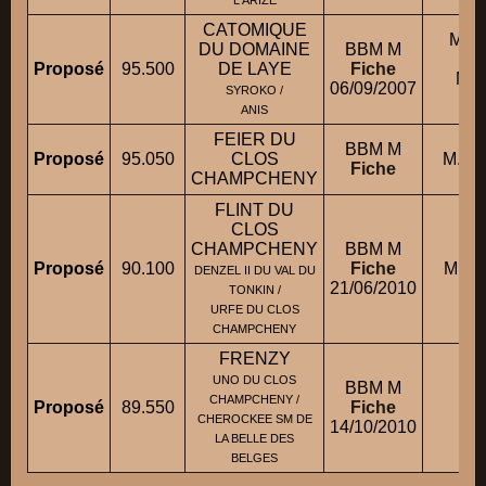
CATOMIQUE
M. 
DU DOMAINE
BBM M
Proposé
95.500
DE LAYE
Fiche
M.
06/09/2007
SYROKO /
ANIS
FEIER DU
BBM M
Proposé
95.050
CLOS
M. B
Fiche
CHAMPCHENY
FLINT DU
CLOS
CHAMPCHENY
BBM M
Proposé
90.100
Fiche
M. V
DENZEL II DU VAL DU
21/06/2010
TONKIN /
URFE DU CLOS
CHAMPCHENY
FRENZY
UNO DU CLOS
BBM M
M
CHAMPCHENY /
Proposé
89.550
Fiche
CHEROCKEE SM DE
14/10/2010
LA BELLE DES
BELGES