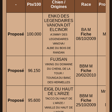
Chien /
-
Pts/100
Race
Propri
Origines
ENKO DES
LEGENDAIRES
VANOVA DIT
ELCINOR
BA M
Proposé
100.000
Fiche
M. T
A'JIMMY DES
08/10/2009
LEGENDAIRES
VANOVA /
ALBIE DU BOIS DE
RANDAN
FUJISAN
VIKING DU DOMAINE
BBM M
DU CHENIL DE LA
Proposé
96.150
Fiche
M.
TOUR /
20/02/2010
TOUNGA DU BANC
DES HERMELLES
EIGIL DU HAUT
Mme 
DE L'ARIZE
BBM M
TACCO DU HAUT DE
Proposé
95.600
Fiche
L'ARIZE /
25/10/2009
M.
VANILLE DU HAUT DE
L'ARIZE