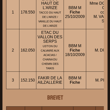
HAUT DE
Mme DOUGL
L'ARIZE
BBM M
Chri
1
178.550
Fiche
condu
TACCO DU HAUT
25/10/2009
M. VAN
DE L'ARIZE /
Stép
VANILLE DU HAUT
DE L'ARIZE
ETAC DU
VALLON DES
SERPS
BBM M
US'TON DU
2
162.050
Fiche
M. DUNE
CALVAIRE AUX
18/10/2009
ACACIAS /
CHAINA DU
CHEMIN DES
TAIKIS
FAKIR DE LA
BBM M
3
152.150
M. PIRE
AILZALLERIE
Fiche
BREVET