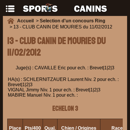
Accueil
>
Selection d'un concours Ring
> 13 - CLUB CANIN DE MOURIES du 11/02/2012
13 - CLUB CANIN DE MOURIES du
11/02/2012
Juge(s) : CAVAILLE Eric pour ech. : Brevet|1|2|3
HA(s) : SCHLERNITZAUER Laurent Niv. 2 pour ech. :
Brevet|1|2|3
VIGNAL Jimmy Niv. 1 pour ech. : Brevet|1|2|3
MABIRE Manuel Niv. 1 pour ech. :
ECHELON 3
Place
Pts/400
Qual.
Chien / Origines
Race