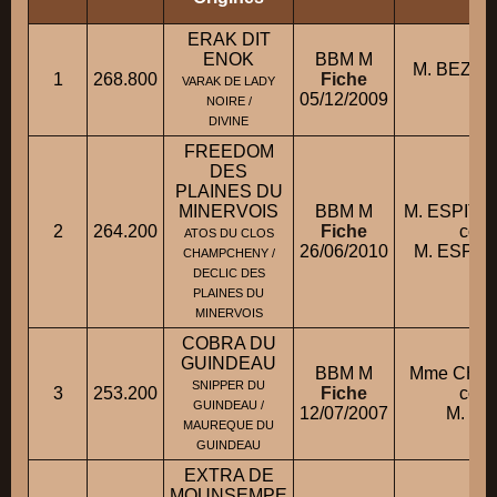
ERAK DIT
ENOK
BBM M
M. BEZE
1
268.800
Fiche
VARAK DE LADY
K
05/12/2009
NOIRE /
DIVINE
FREEDOM
DES
PLAINES DU
MINERVOIS
BBM M
M. ESPITA
2
264.200
Fiche
cond
ATOS DU CLOS
26/06/2010
M. ESPITA
CHAMPCHENY /
DECLIC DES
PLAINES DU
MINERVOIS
COBRA DU
GUINDEAU
BBM M
Mme CHIV
SNIPPER DU
3
253.200
Fiche
cond
GUINDEAU /
12/07/2007
M. CH
MAUREQUE DU
GUINDEAU
EXTRA DE
MOUNSEMPE