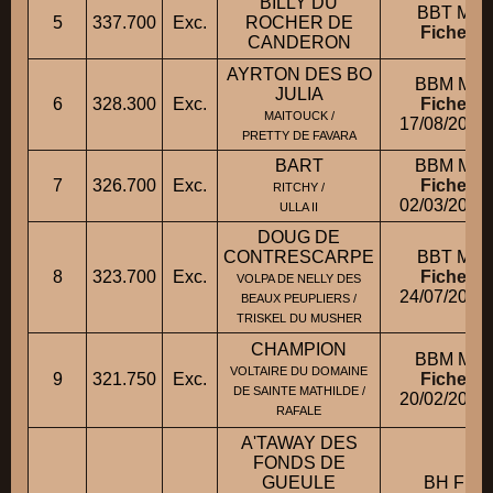
BILLY DU
BBT M
5
337.700
Exc.
ROCHER DE
Fiche
CANDERON
AYRTON DES BO
BBM M
JULIA
6
328.300
Exc.
Fiche
MAITOUCK /
17/08/2005
PRETTY DE FAVARA
BART
BBM M
7
326.700
Exc.
Fiche
RITCHY /
02/03/2006
ULLA II
DOUG DE
CONTRESCARPE
BBT M
8
323.700
Exc.
Fiche
VOLPA DE NELLY DES
24/07/2008
BEAUX PEUPLIERS /
TRISKEL DU MUSHER
CHAMPION
BBM M
VOLTAIRE DU DOMAINE
9
321.750
Exc.
Fiche
DE SAINTE MATHILDE /
20/02/2007
RAFALE
A'TAWAY DES
FONDS DE
GUEULE
BH F