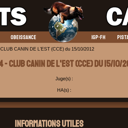
OBEISSANCE
IGP-FH
PIST
 CLUB CANIN DE L'EST (CCE) du 15/10/2012
4 - CLUB CANIN DE L'EST (CCE) du 15/10/2
Juge(s) :
HA(s) :
Informations Utiles