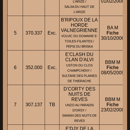
01/02/2008
L'ARIZE /
SALSA DU HAUT DE
L'ARIZE
B'RIPOUX DE LA
HORDE
BA M
VALNEGRIENNE
5
370.337
Exc.
Fiche
VOLVIC DU DOMAINE E-
30/10/2006
TOILES-FILANTES /
PEPSI DU BRISKA
E'CLASH DU
CLAN D'ALVI
BBM M
USTON DU CLOS
6
352.000
Exc.
Fiche
CHAMPCHENY /
08/05/2009
SULTANE DES PLAINES
DE THIERACHE
D'CORTY DES
NUITS DE
REVES
BBM M
7
307.137
TB
Fiche
UNZO AU PARADIS
23/02/2008
D'ORSY /
SWANN DES NUITS DE
REVES
E'DJY DE LA