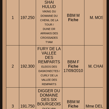
SHAI
HULUD
VIKING DU
BBM M
DOMAINE DU
1
197.250
M. MOSSLE
Fiche
CHENIL DE LA
TOUR /
DUNE OR
ARRAKIS DES
CROISSADES
TYAM
FURY DE LA
VALLEE
DES
REMPARTS
BBM F
2
192.300
Fiche
M. CHARTI
ELEIOS DES
17/09/2010
DASKONECTES /
CURLY DE LA
VALLEE DES
REMPARTS
DIGGER DU
DOMAINE
DES SIX
BBM M
BOURGEOIS
3
191.750
Fiche
Mme DELAHA
DUCK VAN