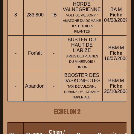
HORDE
VALNEGRIENNE
BA M
8
283.800
TB
Fiche
VOLT DE VALSORY /
04/08/2009
AMAZONE DU DOMAINE
DES E-TOILES
FILANTES
BUSTER DU
HAUT DE
BBM M
L'ARIZE
-
Forfait
-
Fiche
SIRIUS DES PLAINES
16/07/2006
DU MINERVOIS /
UNION
BOOSTER DES
DASKONECTES
BBM M
-
Abandon
-
Fiche
TAXI DE VULCAIN /
20/10/2006
URBANE DE LA RAMPE
IMPERIALE
ECHELON 2
Chien /