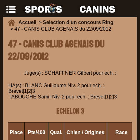
Accueil
>
Selection d'un concours Ring
> 47 - CANIS CLUB AGENAIS du 22/09/2012
47 - CANIS CLUB AGENAIS du
22/09/2012
Juge(s) : SCHAFFNER Gilbert pour ech. :
HA(s) : BLANC Guillaume Niv. 2 pour ech. :
Brevet|1|2|3
TABOUCHE Samir Niv. 2 pour ech. : Brevet|1|2|3
ECHELON 3
Place
Pts/400
Qual.
Chien / Origines
Race
P