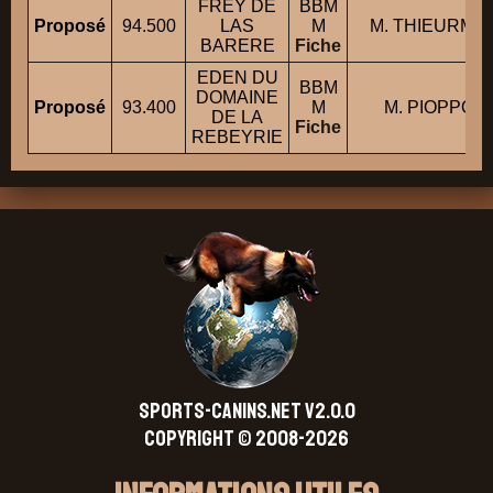
FREY DE
BBM
Proposé
94.500
LAS
M
M. THIEURMEL
BARERE
Fiche
EDEN DU
BBM
DOMAINE
Proposé
93.400
M
M. PIOPPO Ju
DE LA
Fiche
REBEYRIE
SPORTS-CANINS.NET V2.0.0
Copyright © 2008-2026