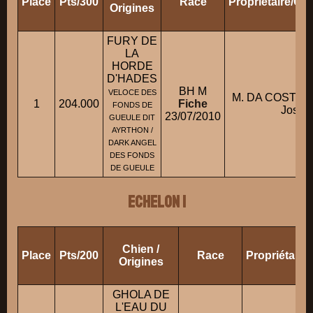
Place
Pts/300
Race
Propriétaire/Co
Origines
FURY DE
LA
HORDE
D'HADES
BH M
VELOCE DES
M. DA COSTA
1
204.000
Fiche
FONDS DE
José
23/07/2010
GUEULE DIT
AYRTHON /
DARK ANGEL
DES FONDS
DE GUEULE
ECHELON 1
Chien /
Place
Pts/200
Race
Propriétaire
Origines
GHOLA DE
L'EAU DU