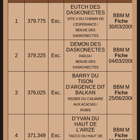
EUTCH DES
DASKONECTES
BBM M
VITE V DU CHEMIN DE
1
379.775
Exc.
Fiche
L'ESPERANCE /
30/03/2009
BENJIE DES
DASKONECTES
DEMON DES
DASKONECTES
BBM M
2
379.225
Exc.
Fiche
RADJA /
04/03/2008
BENJIE DES
DASKONECTES
BARRY DU
TISON
D'ARGENCE DIT
BBM M
3
376.025
Exc.
BALKAN
Fiche
25/06/2006
REISER DU CALVAIRE
AUX ACACIAS /
RUBIS
D'YVAN DU
HAUT DE
L'ARIZE
BBM M
4
371.349
Exc.
Fiche
TACCO DU HAUT DE