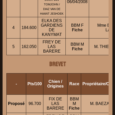
06/04/2008
TOMJOHN /
DIAZ VAN DE
HAANT JESHOEK
ELKA DES
GARDIENS
BBM F
Mme BE
4
184.600
DE
Fiche
Laur
KANYMAT
FREY DE
BBM M
5
162.050
LAS
M. THIEU
Fiche
BARERE
BREVET
Chien /
-
Pts/100
Race
Propriétaire/Co
Origines
FIX DE
BBM
Proposé
96.700
LAS
M
M. BAEZA Oli
BARERE
Fiche