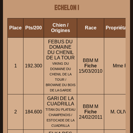
ECHELON 1
Chien /
Place
Pts/200
Race
Propriétair
Origines
FEBUS DU
DOMAINE
DU CHENIL
DE LA TOUR
BBM M
VIKING DU
1
192.300
Fiche
Mme ROU
DOMAINE DU
15/03/2010
CHENIL DE LA
TOUR /
BROWNIE DU BOIS
DE LA GARDE
GARI DE LA
CUADRILLA
BBM M
TITAN DU PLATEAU
2
184.600
Fiche
M. OLIVIER
CHAMPENOIS /
24/02/2011
ESTOCADE DE LA
CUADRILLA