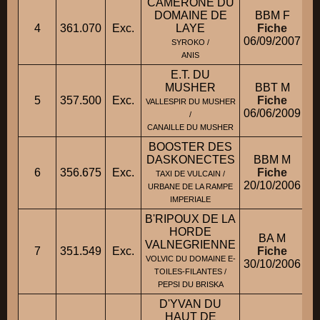
CAMERONE DU
DOMAINE DE
BBM F
4
361.070
Exc.
LAYE
Fiche
06/09/2007
SYROKO /
ANIS
E.T. DU
MUSHER
BBT M
5
357.500
Exc.
Fiche
VALLESPIR DU MUSHER
06/06/2009
/
CANAILLE DU MUSHER
BOOSTER DES
DASKONECTES
BBM M
6
356.675
Exc.
Fiche
TAXI DE VULCAIN /
20/10/2006
URBANE DE LA RAMPE
IMPERIALE
B'RIPOUX DE LA
HORDE
BA M
VALNEGRIENNE
7
351.549
Exc.
Fiche
VOLVIC DU DOMAINE E-
30/10/2006
TOILES-FILANTES /
PEPSI DU BRISKA
D'YVAN DU
HAUT DE