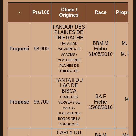
Chien /
-
Pts/100
Race
Propriét
Origines
FANDOR DES
PLAINES DE
THIERACHE
BBM M
M. PE
UHLAN DU
Proposé
98.900
Fiche
c
CALVAIRE AUX
31/05/2010
M. BI
ACACIAS /
COCAINE DES
PLAINES DE
THIERACHE
FANTA II DU
LAC DE
BISCA
BA F
URASI DES
Mlle
Proposé
96.700
Fiche
VERGERS DE
15/08/2010
MARLY /
DOUDOU DES
BORDS DE LA
DORDOGNE
EARLY DU
BA M
Mme 