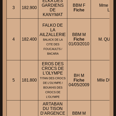
ELKA DES
GARDIENS
BBM F
Mme BE
3
182.900
DE
Fiche
Laur
KANYMAT
FALKO DE
LA
AILZALLERIE
BBM M
4
182.400
Fiche
M. QUEM
BALACK DE LA
01/03/2010
CITE DES
FOUCAULTS /
BACARA
EROS DES
CROCS DE
L'OLYMPE
BH M
TITAN DES CROCS
5
181.800
Fiche
Mlle DUPU
DE L'OLYMPE /
04/05/2009
BOUKHIS DES
CROCS DE
L'OLYMPE
ARTABAN
DU TISON
D'ARGENCE
BBM M