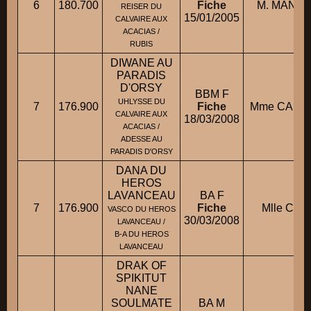
6
180.700
Fiche
M. MANEM 
REISER DU
15/01/2005
CALVAIRE AUX
ACACIAS /
RUBIS
DIWANE AU
PARADIS
D'ORSY
BBM F
UHLYSSE DU
7
176.900
Fiche
Mme CAPET
CALVAIRE AUX
18/03/2008
ACACIAS /
ADESSE AU
PARADIS D'ORSY
DANA DU
HEROS
LAVANCEAU
BA F
7
176.900
Fiche
Mlle COR
VASCO DU HEROS
30/03/2008
LAVANCEAU /
B-A DU HEROS
LAVANCEAU
DRAK OF
SPIKITUT
NANE
SOULMATE
BA M