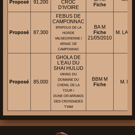
Proposé
91.200
CROC
Fiche
D'IVOIRE
FEBUS DE
CAMPONNAC
BA M
B'RIPOUX DE LA
Proposé
87.300
Fiche
M. LANC
HORDE
21/05/2010
VALNEGRIENNE /
ARNAC DE
CAMPONNAC
GHOLA DE
L'EAU DU
SHAI HULUD
VIKING DU
BBM M
DOMAINE DU
Proposé
85.000
M. MO
Fiche
CHENIL DE LA
TOUR /
DUNE OR ARRAKIS
DES CROISSADES
TYAM