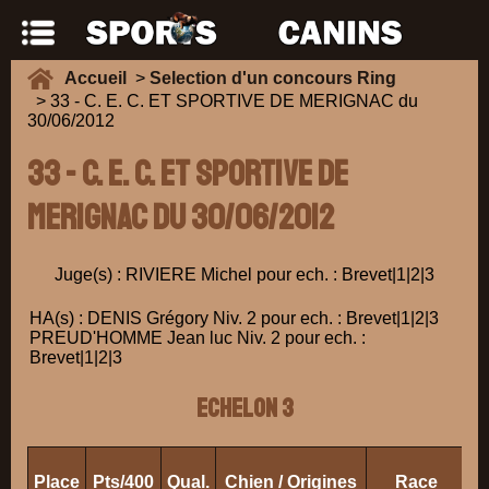
Accueil
>
Selection d'un concours Ring
> 33 - C. E. C. ET SPORTIVE DE MERIGNAC du
30/06/2012
33 - C. E. C. ET SPORTIVE DE
MERIGNAC du 30/06/2012
Juge(s) : RIVIERE Michel pour ech. : Brevet|1|2|3
HA(s) : DENIS Grégory Niv. 2 pour ech. : Brevet|1|2|3
PREUD'HOMME Jean luc Niv. 2 pour ech. :
Brevet|1|2|3
ECHELON 3
Place
Pts/400
Qual.
Chien / Origines
Race
Pr