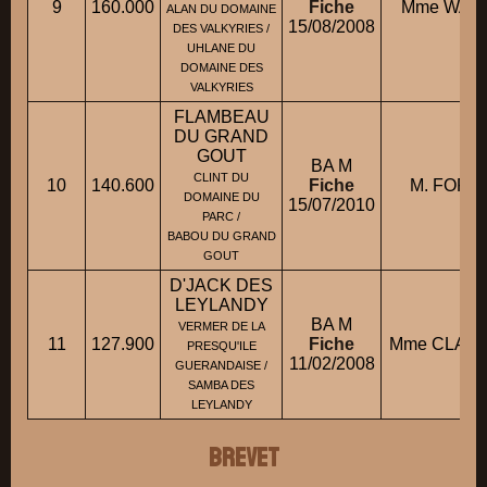
9
160.000
Fiche
Mme WASS
ALAN DU DOMAINE
15/08/2008
DES VALKYRIES /
UHLANE DU
DOMAINE DES
VALKYRIES
FLAMBEAU
DU GRAND
GOUT
BA M
CLINT DU
10
140.600
Fiche
M. FORTI
DOMAINE DU
15/07/2010
PARC /
BABOU DU GRAND
GOUT
D'JACK DES
LEYLANDY
BA M
VERMER DE LA
11
127.900
Fiche
Mme CLAVER
PRESQU'ILE
11/02/2008
GUERANDAISE /
SAMBA DES
LEYLANDY
BREVET