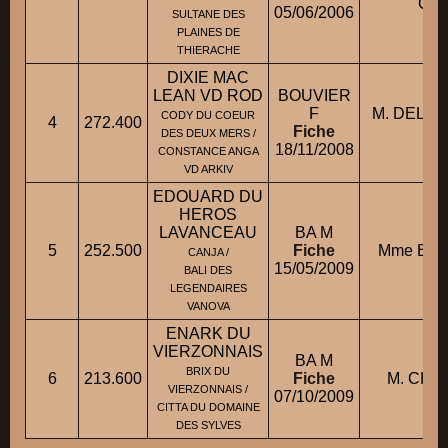
Chr
05/06/2006
SULTANE DES
PLAINES DE
THIERACHE
DIXIE MAC
LEAN VD ROD
BOUVIER
F
M. DELA
CODY DU COEUR
4
272.400
Fiche
M
DES DEUX MERS /
18/11/2008
CONSTANCE ANGA
VD ARKIV
EDOUARD DU
HEROS
LAVANCEAU
BA M
5
252.500
Fiche
Mme BERT
CANJA /
15/05/2009
BALI DES
LEGENDAIRES
VANOVA
ENARK DU
VIERZONNAIS
BA M
BRIX DU
6
213.600
Fiche
M. CHA
VIERZONNAIS /
07/10/2009
CITTA DU DOMAINE
DES SYLVES