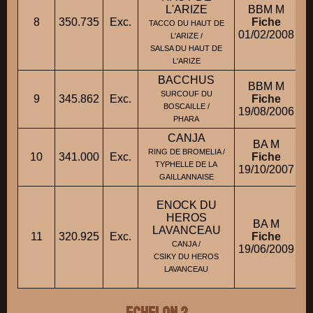
L'ARIZE
BBM M
8
350.735
Exc.
Fiche
M
TACCO DU HAUT DE
01/02/2008
L'ARIZE /
SALSA DU HAUT DE
L'ARIZE
BACCHUS
BBM M
SURCOUF DU
9
345.862
Exc.
Fiche
BOSCAILLE /
19/08/2006
PHARA
CANJA
BA M
RING DE BROMELIA /
10
341.000
Exc.
Fiche
TYPHELLE DE LA
19/10/2007
GAILLANNAISE
ENOCK DU
HEROS
BA M
LAVANCEAU
11
320.925
Exc.
Fiche
M
CANJA /
19/06/2009
CSIKY DU HEROS
LAVANCEAU