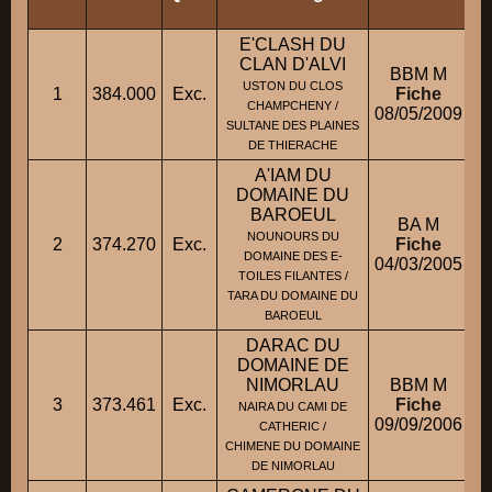
E'CLASH DU
CLAN D'ALVI
BBM M
USTON DU CLOS
1
384.000
Exc.
Fiche
CHAMPCHENY /
08/05/2009
SULTANE DES PLAINES
DE THIERACHE
A'IAM DU
DOMAINE DU
BAROEUL
BA M
NOUNOURS DU
2
374.270
Exc.
Fiche
DOMAINE DES E-
04/03/2005
TOILES FILANTES /
TARA DU DOMAINE DU
BAROEUL
DARAC DU
DOMAINE DE
NIMORLAU
BBM M
3
373.461
Exc.
Fiche
NAIRA DU CAMI DE
09/09/2006
CATHERIC /
CHIMENE DU DOMAINE
DE NIMORLAU