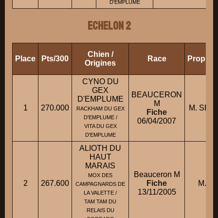
D'EMPLUME
ECHELON 2
Chien /
Place
Pts/300
Race
Proprié
Origines
CYNO DU
GEX
BEAUCERON
D'EMPLUME
M
1
270.000
M. SER
RACKHAM DU GEX
Fiche
D'EMPLUME /
06/04/2007
VITA DU GEX
D'EMPLUME
ALIOTH DU
HAUT
MARAIS
Beauceron M
MOX DES
2
267.600
Fiche
M. A
CAMPAGNARDS DE
13/11/2005
LA VALETTE /
TAM TAM DU
RELAIS DU