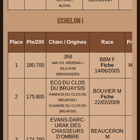
NUTONS /
ALOHA
ECHELON 1
Place
Pts/200
Chien / Origines
Race
Propr
JINI
BBM F
AMI V.D. WIDENAU /
1
180.700
Fiche
Mme
EILA VOM
14/06/2005
WEINGRADEN
ECO DU CLOS
DU BRUAYSIS
BOUVIER M
RAMNON DU CLOS DU
2
175.800
Fiche
M
BRUAYSIS /
22/02/2009
VLAAMSE DU CLOS DU
BRUAYSIS
EVANS-DARC-
URAK DES
CHASSEURS
BEAUCERON
D'OMBRE
M
3
174.700
M.