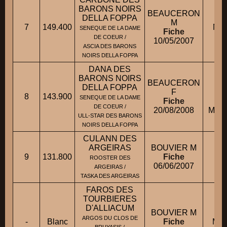
BARONS NOIRS
BEAUCERON
DELLA FOPPA
M
7
149.400
M. 
SENEQUE DE LA DAME
Fiche
DE COEUR /
10/05/2007
ASCIA DES BARONS
NOIRS DELLA FOPPA
DANA DES
BARONS NOIRS
BEAUCERON
M
DELLA FOPPA
F
8
143.900
SENEQUE DE LA DAME
Fiche
DE COEUR /
20/08/2008
M. G
ULL-STAR DES BARONS
NOIRS DELLA FOPPA
CULANN DES
ARGEIRAS
BOUVIER M
9
131.800
Fiche
M.
ROOSTER DES
06/06/2007
ARGEIRAS /
TASKA DES ARGEIRAS
FAROS DES
TOURBIERES
D'ALLIACUM
BOUVIER M
ARGOS DU CLOS DE
-
Blanc
Fiche
M. 
BRUYASIS /