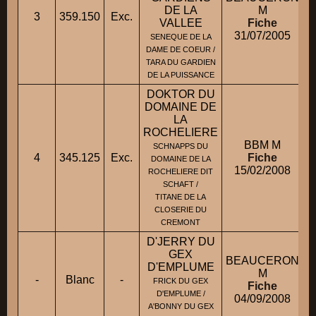
DE LA
M
3
359.150
Exc.
VALLEE
Fiche
31/07/2005
SENEQUE DE LA
DAME DE COEUR /
TARA DU GARDIEN
DE LA PUISSANCE
DOKTOR DU
DOMAINE DE
LA
ROCHELIERE
BBM M
SCHNAPPS DU
4
345.125
Exc.
Fiche
DOMAINE DE LA
15/02/2008
ROCHELIERE DIT
SCHAFT /
TITANE DE LA
CLOSERIE DU
CREMONT
D'JERRY DU
GEX
BEAUCERON
D'EMPLUME
M
-
Blanc
-
FRICK DU GEX
Fiche
D'EMPLUME /
04/09/2008
A'BONNY DU GEX