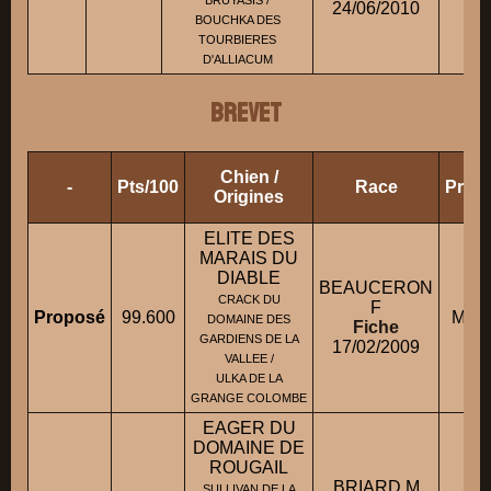
24/06/2010
BOUCHKA DES
TOURBIERES
D'ALLIACUM
BREVET
Chien /
-
Pts/100
Race
Propr
Origines
ELITE DES
MARAIS DU
DIABLE
BEAUCERON
CRACK DU
F
Proposé
99.600
M. S
DOMAINE DES
Fiche
GARDIENS DE LA
17/02/2009
VALLEE /
ULKA DE LA
GRANGE COLOMBE
EAGER DU
DOMAINE DE
ROUGAIL
BRIARD M
SULLIVAN DE LA