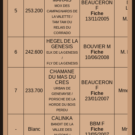
BEAUCERON
Mm
MOX DES
F
LEO
5
253.200
CAMPAGNARDS DE
Fiche
c
LA VALETTE /
13/11/2005
M. A
TAM TAM DU
RELAIS DU
CORRADO
HEGEL DE LA
GENESIS
BOUVIER M
6
242.600
Fiche
M. LE
ELK DE LA GENESIS
10/06/2008
/
FLY DE LA GENESIS
CHAMANE
DU MAS DU
CRES
BEAUCERON
F
URBAN DE
7
233.700
Mme BE
Fiche
GENEVAYSE /
23/01/2007
PORSCHE DE LA
HORDE DU BOIS
PERDU
CALINKA
BBM F
BANDIT DE LA
-
Blanc
Fiche
Mme 
VALLEE DES
12/05/2007