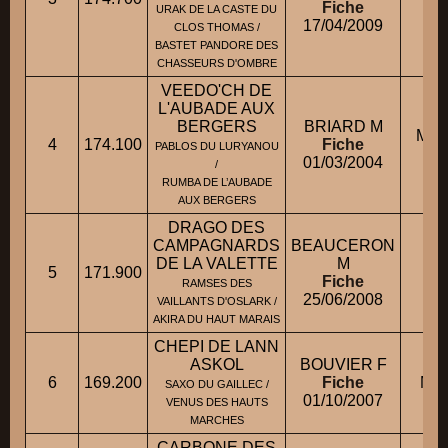
Fiche
URAK DE LA CASTE DU
17/04/2009
CLOS THOMAS /
BASTET PANDORE DES
CHASSEURS D'OMBRE
VEEDO'CH DE
L'AUBADE AUX
BERGERS
BRIARD M
Mme
4
174.100
Fiche
PABLOS DU LURYANOU
01/03/2004
/
RUMBA DE L’AUBADE
AUX BERGERS
DRAGO DES
CAMPAGNARDS
BEAUCERON
DE LA VALETTE
M
5
171.900
M.
Fiche
RAMSES DES
25/06/2008
VAILLANTS D'OSLARK /
AKIRA DU HAUT MARAIS
CHEPI DE LANN
ASKOL
BOUVIER F
6
169.200
Fiche
M. 
SAXO DU GAILLEC /
01/10/2007
VENUS DES HAUTS
MARCHES
CARBONE DES