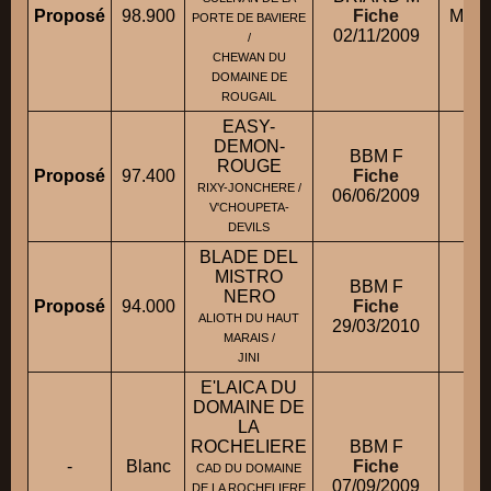
Proposé
98.900
Fiche
Mme 
PORTE DE BAVIERE
02/11/2009
/
CHEWAN DU
DOMAINE DE
ROUGAIL
EASY-
DEMON-
BBM F
ROUGE
Proposé
97.400
Fiche
M. 
RIXY-JONCHERE /
06/06/2009
V'CHOUPETA-
DEVILS
BLADE DEL
MISTRO
BBM F
M
NERO
Proposé
94.000
Fiche
ALIOTH DU HAUT
29/03/2010
MARAIS /
JINI
E'LAICA DU
DOMAINE DE
LA
ROCHELIERE
BBM F
-
Blanc
Fiche
CAD DU DOMAINE
07/09/2009
DE LA ROCHELIERE