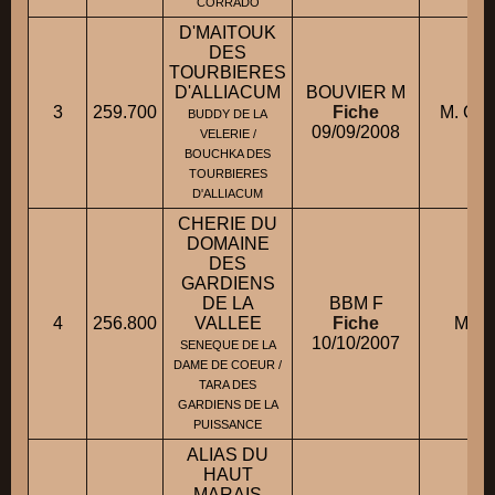
CORRADO
D'MAITOUK
DES
TOURBIERES
D'ALLIACUM
BOUVIER M
3
259.700
Fiche
M. CH
BUDDY DE LA
09/09/2008
VELERIE /
BOUCHKA DES
TOURBIERES
D'ALLIACUM
CHERIE DU
DOMAINE
DES
GARDIENS
DE LA
BBM F
4
256.800
VALLEE
Fiche
M, 
10/10/2007
SENEQUE DE LA
DAME DE COEUR /
TARA DES
GARDIENS DE LA
PUISSANCE
ALIAS DU
HAUT
MARAIS