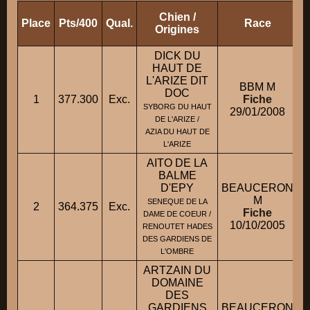
Chien /
Place
Pts/400
Qual.
Race
P
Origines
DICK DU
HAUT DE
L'ARIZE DIT
BBM M
DOC
1
377.300
Exc.
Fiche
SYBORG DU HAUT
29/01/2008
DE L'ARIZE /
AZIA DU HAUT DE
L'ARIZE
AITO DE LA
BALME
D'EPY
BEAUCERON
M
SENEQUE DE LA
2
364.375
Exc.
Fiche
DAME DE COEUR /
10/10/2005
RENOUTET HADES
DES GARDIENS DE
L'OMBRE
ARTZAIN DU
DOMAINE
DES
GARDIENS
BEAUCERON