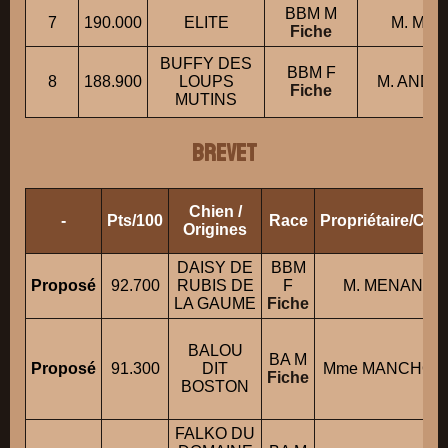
BBM M
7
190.000
ELITE
M. MAR
Fiche
BUFFY DES
BBM F
8
188.900
LOUPS
M. ANDRI
Fiche
MUTINS
BREVET
Chien /
-
Pts/100
Race
Propriétaire/Con
Origines
DAISY DE
BBM
Proposé
92.700
RUBIS DE
F
M. MENANT J
LA GAUME
Fiche
BALOU
BA M
Proposé
91.300
DIT
Mme MANCHON J
Fiche
BOSTON
FALKO DU