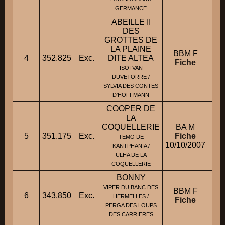
GERMANCE
ABEILLE II
DES
GROTTES DE
LA PLAINE
BBM F
4
352.825
Exc.
DITE ALTEA
M
Fiche
ISOI VAN
DUVETORRE /
SYLVIA DES CONTES
D'HOFFMANN
COOPER DE
LA
COQUELLERIE
BA M
5
351.175
Exc.
Fiche
TEMO DE
10/10/2007
KANTPHANIA /
ULHA DE LA
COQUELLERIE
BONNY
VIPER DU BANC DES
BBM F
6
343.850
Exc.
Ml
HERMELLES /
Fiche
PERGA DES LOUPS
DES CARRIERES