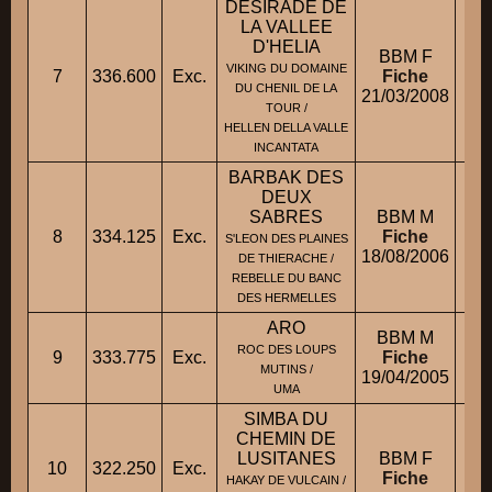
DESIRADE DE
LA VALLEE
D'HELIA
BBM F
M
VIKING DU DOMAINE
7
336.600
Exc.
Fiche
DU CHENIL DE LA
21/03/2008
M
TOUR /
HELLEN DELLA VALLE
INCANTATA
BARBAK DES
DEUX
SABRES
BBM M
8
334.125
Exc.
Fiche
S'LEON DES PLAINES
18/08/2006
DE THIERACHE /
REBELLE DU BANC
DES HERMELLES
ARO
BBM M
ROC DES LOUPS
9
333.775
Exc.
Fiche
MUTINS /
19/04/2005
UMA
SIMBA DU
CHEMIN DE
LUSITANES
BBM F
10
322.250
Exc.
Fiche
HAKAY DE VULCAIN /