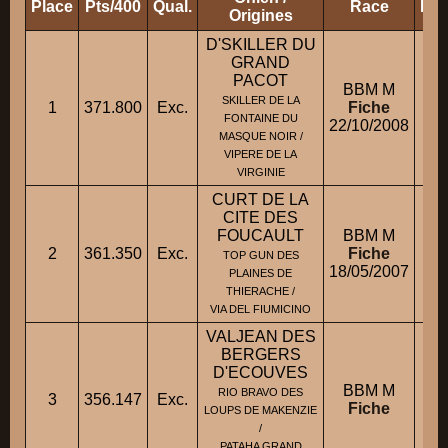
Place
Pts/400
Qual.
Race
Pro
Origines
D'SKILLER DU
GRAND
PACOT
BBM M
SKILLER DE LA
1
371.800
Exc.
Fiche
M
FONTAINE DU
22/10/2008
MASQUE NOIR /
VIPERE DE LA
VIRGINIE
CURT DE LA
CITE DES
FOUCAULT
BBM M
2
361.350
Exc.
Fiche
TOP GUN DES
18/05/2007
PLAINES DE
THIERACHE /
VIA DEL FIUMICINO
VALJEAN DES
BERGERS
D'ECOUVES
BBM M
RIO BRAVO DES
3
356.147
Exc.
Fiche
LOUPS DE MAKENZIE
/
PATAHA GRAND