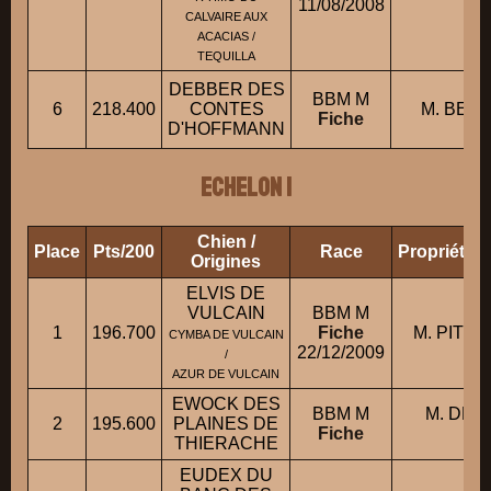
11/08/2008
CALVAIRE AUX
ACACIAS /
TEQUILLA
DEBBER DES
BBM M
6
218.400
CONTES
M. BERT
Fiche
D'HOFFMANN
ECHELON 1
Chien /
Place
Pts/200
Race
Propriétai
Origines
ELVIS DE
VULCAIN
BBM M
1
196.700
Fiche
M. PITTAV
CYMBA DE VULCAIN
22/12/2009
/
AZUR DE VULCAIN
EWOCK DES
BBM M
M. DE
2
195.600
PLAINES DE
Fiche
Phi
THIERACHE
EUDEX DU