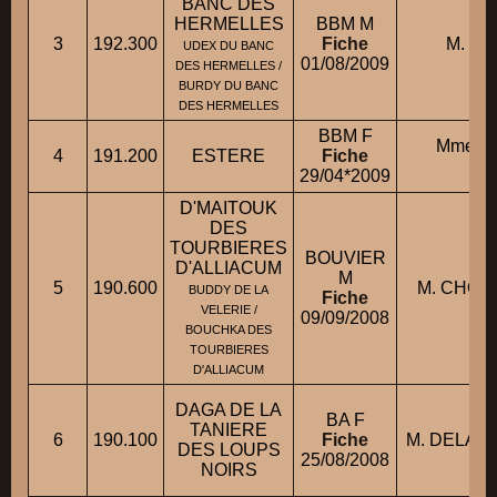
BANC DES
HERMELLES
BBM M
3
192.300
Fiche
M. SI
UDEX DU BANC
01/08/2009
DES HERMELLES /
BURDY DU BANC
DES HERMELLES
BBM F
Mme G
4
191.200
ESTERE
Fiche
Nat
29/04*2009
D'MAITOUK
DES
TOURBIERES
BOUVIER
D'ALLIACUM
M
5
190.600
M. CHORI
BUDDY DE LA
Fiche
VELERIE /
09/09/2008
BOUCHKA DES
TOURBIERES
D'ALLIACUM
DAGA DE LA
BA F
TANIERE
6
190.100
Fiche
M. DELAL
DES LOUPS
25/08/2008
NOIRS