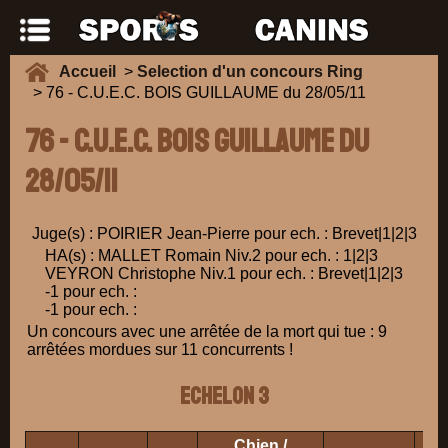
Accueil
>
Selection d'un concours Ring
> 76 - C.U.E.C. BOIS GUILLAUME du 28/05/11
76 - C.U.E.C. BOIS GUILLAUME du
28/05/11
Juge(s) : POIRIER Jean-Pierre pour ech. : Brevet|1|2|3
HA(s) : MALLET Romain Niv.2 pour ech. : 1|2|3
VEYRON Christophe Niv.1 pour ech. : Brevet|1|2|3
-1 pour ech. :
-1 pour ech. :
Un concours avec une arrêtée de la mort qui tue : 9
arrêtées mordues sur 11 concurrents !
ECHELON 3
Chien /