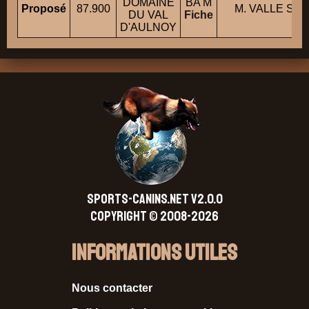
DOMAINE
BA M
Proposé
87.900
M. VALLE Sté
DU VAL
Fiche
D'AULNOY
SPORTS-CANINS.NET V2.0.0
Copyright © 2008-2026
Informations Utiles
Nous contacter