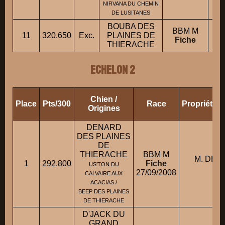
NIRVANA DU CHEMIN
DE LUSITANES
BOUBA DES
BBM M
11
320.650
Exc.
PLAINES DE
Fiche
THIERACHE
ECHELON 2
Chien /
Place
Pts/300
Race
Propriétai
Origines
DENARD
DES PLAINES
DE
THIERACHE
BBM M
M. DE
1
292.800
Fiche
US'TON DU
Phi
27/09/2008
CALVAIRE AUX
ACACIAS /
BEEP DES PLAINES
DE THIERACHE
D'JACK DU
GRAND