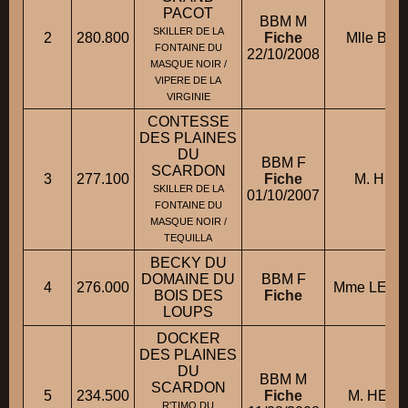
PACOT
BBM M
SKILLER DE LA
2
280.800
Fiche
Mlle BAI
FONTAINE DU
22/10/2008
MASQUE NOIR /
VIPERE DE LA
VIRGINIE
CONTESSE
DES PLAINES
DU
BBM F
SCARDON
3
277.100
Fiche
M. HER
SKILLER DE LA
01/10/2007
FONTAINE DU
MASQUE NOIR /
TEQUILLA
BECKY DU
DOMAINE DU
BBM F
4
276.000
Mme LECL
BOIS DES
Fiche
LOUPS
DOCKER
DES PLAINES
DU
BBM M
SCARDON
5
234.500
Fiche
M. HERN
R'TIMO DU