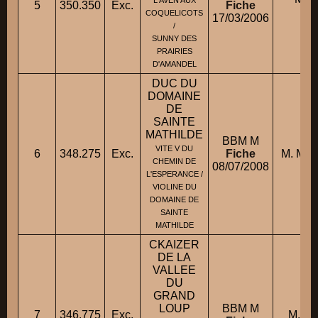
L'AVEN AUX
5
350.350
Exc.
Fiche
COQUELICOTS
17/03/2006
/
SUNNY DES
PRAIRIES
D'AMANDEL
DUC DU
DOMAINE
DE
SAINTE
MATHILDE
BBM M
VITE V DU
6
348.275
Exc.
Fiche
M. MO
CHEMIN DE
08/07/2008
L'ESPERANCE /
VIOLINE DU
DOMAINE DE
SAINTE
MATHILDE
CKAIZER
DE LA
VALLEE
DU
GRAND
LOUP
BBM M
7
346.775
Exc.
M. L