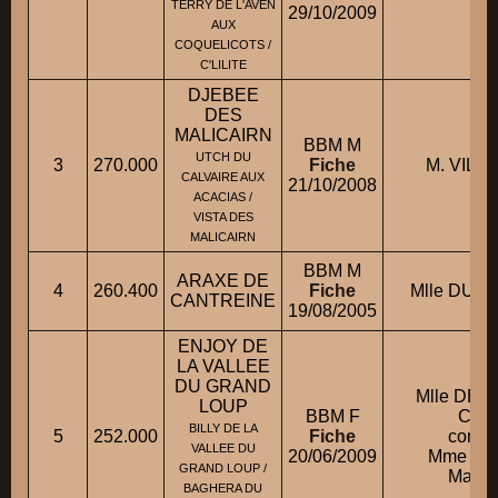
TERRY DE L'AVEN
29/10/2009
AUX
COQUELICOTS /
C'LILITE
DJEBEE
DES
MALICAIRN
BBM M
UTCH DU
3
270.000
Fiche
M. VILET
CALVAIRE AUX
21/10/2008
ACACIAS /
VISTA DES
MALICAIRN
BBM M
ARAXE DE
4
260.400
Fiche
Mlle DUFO
CANTREINE
19/08/2005
ENJOY DE
LA VALLEE
DU GRAND
Mlle DE
LOUP
BBM F
Caro
BILLY DE LA
5
252.000
Fiche
condui
VALLEE DU
20/06/2009
Mme RI
GRAND LOUP /
Maria
BAGHERA DU