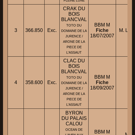
PLEINE LUNE
CRAK DU
BOIS
BLANCVAL
BBM M
TOTO DU
3
366.850
Exc.
Fiche
M. LEG
DOMAINE DE LA
18/07/2007
JURENCE /
ARONE DE LA
PIECE DE
L'ASSAUT
CLAC DU
BOIS
BLANCVAL
BBM M
TOTO DU
4
358.600
Exc.
Fiche
M.
DOMAINE DE LA
18/09/2007
JURENCE /
ARONE DE LA
PIECE DE
L'ASSAUT
BYRON
DU PALAIS
CALOU
OCEAN DE
BBM M
Mme