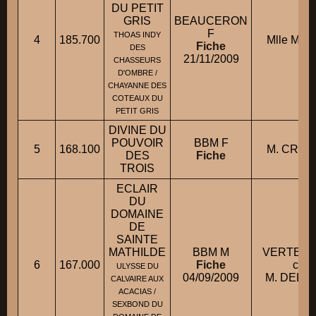
DU PETIT
GRIS
BEAUCERON
F
THOAS INDY
4
185.700
Mlle MEC
Fiche
DES
21/11/2009
CHASSEURS
D'OMBRE /
CHAYANNE DES
COTEAUX DU
PETIT GRIS
DIVINE DU
POUVOIR
BBM F
5
168.100
M. CROIZ
DES
Fiche
TROIS
ECLAIR
DU
DOMAINE
DE
SAINTE
MATHILDE
BBM M
VERTE E
6
167.000
Fiche
cond
ULYSSE DU
04/09/2009
M. DELAT
CALVAIRE AUX
ACACIAS /
SEXBOND DU