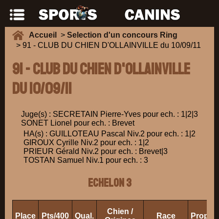
Accueil
>
Selection d'un concours Ring
> 91 - CLUB DU CHIEN D'OLLAINVILLE du 10/09/11
91 - CLUB DU CHIEN D'OLLAINVILLE
du 10/09/11
Juge(s) : SECRETAIN Pierre-Yves pour ech. : 1|2|3
SONET Lionel pour ech. : Brevet
HA(s) : GUILLOTEAU Pascal Niv.2 pour ech. : 1|2
GIROUX Cyrille Niv.2 pour ech. : 1|2
PRIEUR Gérald Niv.2 pour ech. : Brevet|3
TOSTAN Samuel Niv.1 pour ech. : 3
ECHELON 3
Chien /
Place
Pts/400
Qual.
Race
Proprié