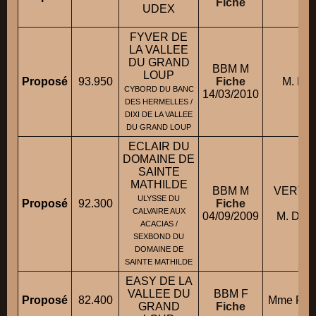
Fiche
UDEX
FYVER DE
LA VALLEE
DU GRAND
BBM M
LOUP
Proposé
93.950
Fiche
M. MA
CYBORD DU BANC
14/03/2010
DES HERMELLES /
DIXI DE LA VALLEE
DU GRAND LOUP
ECLAIR DU
DOMAINE DE
SAINTE
MATHILDE
BBM M
VERTE
ULYSSE DU
Proposé
92.300
Fiche
co
CALVAIRE AUX
04/09/2009
M. DEL
ACACIAS /
SEXBOND DU
DOMAINE DE
SAINTE MATHILDE
EASY DE LA
VALLEE DU
BBM F
Proposé
82.400
Mme FRA
GRAND
Fiche