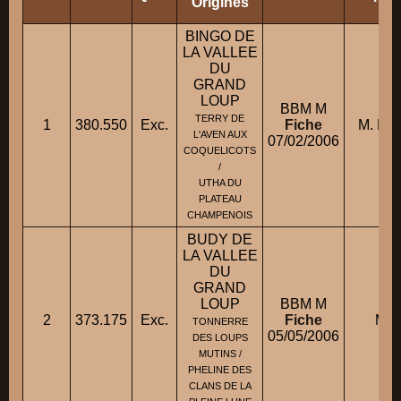
Origines
BINGO DE
LA VALLEE
DU
GRAND
LOUP
BBM M
TERRY DE
1
380.550
Exc.
Fiche
M. RE
L'AVEN AUX
07/02/2006
COQUELICOTS
/
UTHA DU
PLATEAU
CHAMPENOIS
BUDY DE
LA VALLEE
DU
GRAND
LOUP
BBM M
2
373.175
Exc.
Fiche
M. 
TONNERRE
05/05/2006
DES LOUPS
MUTINS /
PHELINE DES
CLANS DE LA