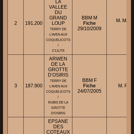
LA
VALLEE
DU
GRAND
BBM M
M. MAL
2
191.200
LOUP
Fiche
Cl
29/10/2009
TERRY DE
L'AVEN AUX
COQUELICOTS
/
C'LILITE
ARWEN
DE LA
GROTTE
D'OSIRIS
BBM F
TERRY DE
3
187.900
Fiche
M. FOI
L'AVEN AUX
24/07/2005
COQUELICOTS
/
RUBIS DE LA
GROTTE
D'OSIRIS
EPSANE
DES
COTEAUX