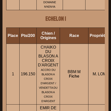
DOMAINE
N'KENYA
ECHELON 1
Chien /
Place
Pts/200
Race
Propriétai
Origines
CHAIKO
DU
BLASON A
CROIX
D'ARGENT
ACCRO DU
BBM M
1
196.150
M. LOMB
BLASON A
Fiche
CROIX
D'ARGENT /
VENDETTA DU
BLASON A
CROIX
D'ARGENT
EMIR DE