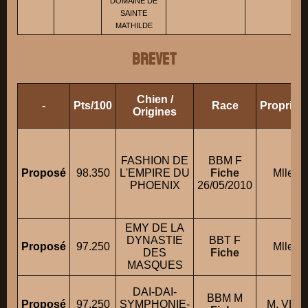
DOMAINE DE
SAINTE
MATHILDE
BREVET
Chien /
-
Pts/100
Race
Propriét
Origines
FASHION DE
BBM F
Proposé
98.350
L'EMPIRE DU
Fiche
Mlle 
PHOENIX
26/05/2010
EMY DE LA
DYNASTIE
BBT F
Proposé
97.250
Mlle AT
DES
Fiche
MASQUES
DAI-DAI-
BBM M
Proposé
97.250
SYMPHONIE-
M. VER