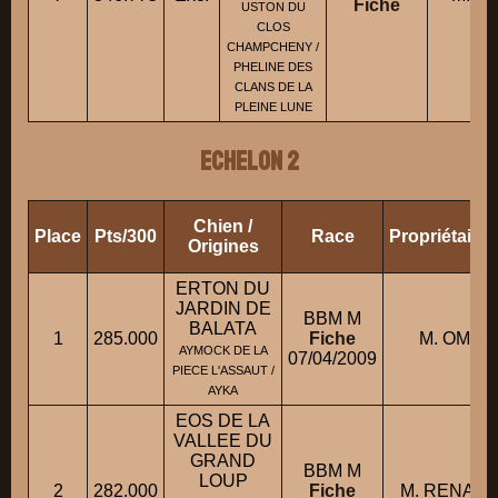
Fiche
USTON DU
CLOS
CHAMPCHENY /
PHELINE DES
CLANS DE LA
PLEINE LUNE
ECHELON 2
Chien /
Place
Pts/300
Race
Propriétaire
Origines
ERTON DU
JARDIN DE
BBM M
BALATA
1
285.000
Fiche
M. OMNES
AYMOCK DE LA
07/04/2009
PIECE L'ASSAUT /
AYKA
EOS DE LA
VALLEE DU
GRAND
BBM M
LOUP
2
282.000
Fiche
M. RENAUD