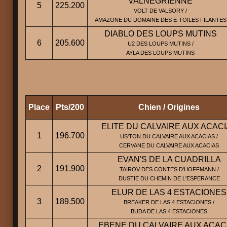
VALNEGRIENNE
5
225.200
VOLT DE VALSORY /
AMAZONE DU DOMAINE DES E-TOILES FILANTES
DIABLO DES LOUPS MUTINS
6
205.600
U2 DES LOUPS MUTINS /
AYLA DES LOUPS MUTINS
Place
Pts/200
Chien / Origines
ELITE DU CALVAIRE AUX ACAC
1
196.700
US'TON DU CALVAIRE AUX ACACIAS /
CERVANE DU CALVAIRE AUX ACACIAS
EVAN'S DE LA CUADRILLA
2
191.900
TAIROV DES CONTES D'HOFFMANN /
DUSTIE DU CHEMIN DE L'ESPERANCE
ELUR DE LAS 4 ESTACIONES
3
189.500
BREAKER DE LAS 4 ESTACIONES /
BUDA DE LAS 4 ESTACIONES
EBENE DU CALVAIRE AUX ACAC