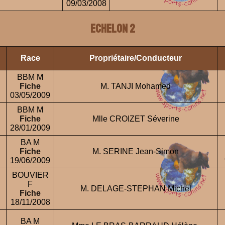
09/03/2008
ECHELON 2
Race
Propriétaire/Conducteur
E
BBM M
Fiche
M. TANJI Mohamed
03/05/2009
BBM M
Fiche
Mlle CROIZET Séverine
28/01/2009
BA M
Fiche
M. SERINE Jean-Simon
19/06/2009
BOUVIER
F
M. DELAGE-STEPHAN Michel
Fiche
18/11/2008
BA M