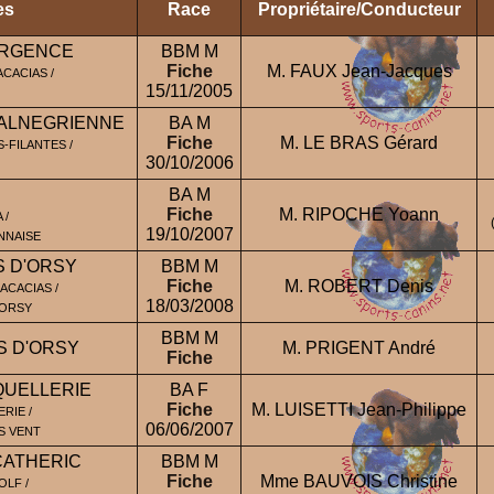
es
Race
Propriétaire/Conducteur
ARGENCE
BBM M
Fiche
M. FAUX Jean-Jacques
ACACIAS /
15/11/2005
VALNEGRIENNE
BA M
Fiche
M. LE BRAS Gérard
-FILANTES /
30/10/2006
BA M
Fiche
M. RIPOCHE Yoann
 /
19/10/2007
NNAISE
S D'ORSY
BBM M
Fiche
M. ROBERT Denis
ACACIAS /
18/03/2008
'ORSY
BBM M
S D'ORSY
M. PRIGENT André
Fiche
QUELLERIE
BA F
Fiche
M. LUISETTI Jean-Philippe
RIE /
06/06/2007
S VENT
CATHERIC
BBM M
Fiche
Mme BAUVOIS Christine
OLF /