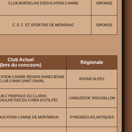
CLUB BORDELAIS D'EDUCATION CANINE
GIRONDE
C. E. C. ET SPORTIVE DE MERIGNAC
GIRONDE
Club Actuel
Régionale
(lors du concours)
CATION CANINE REGION ANNECIENNE
RHONE ALPES
CLUB CANIN SAINT SAVIN)
UB CYNOPHILE DU CLAPAS
LANGUEDOC ROUSSILLON
AULHETOIS DU CHIEN D'UTILITE)
DUCATION CANINE DE MONTBRUN
PYRENEES ATLANTIQUES