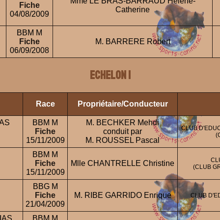
Mme LE BRAS-BARRAUD Hélène-
Fiche
Catherine
04/08/2009
BBM M
Fiche
M. BARRERE Robert
06/09/2008
ECHELON 1
Race
Propriétaire/Conducteur
IAS
BBM M
M. BECHKER Mehdi
CLUB D'EDU
Fiche
conduit par
(
15/11/2009
M. ROUSSEL Pascal
BBM M
CL
Fiche
Mlle CHANTRELLE Christine
(CLUB GR
15/11/2009
BBG M
Fiche
M. RIBE GARRIDO Enrique
CLUB D'E
21/04/2009
IAS
BBM M