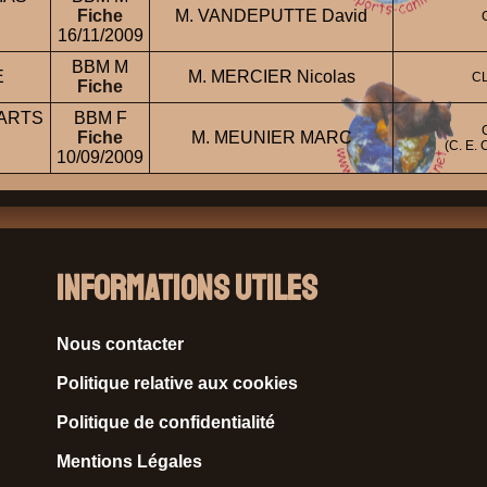
Fiche
M. VANDEPUTTE David
16/11/2009
BBM M
E
M. MERCIER Nicolas
C
Fiche
PARTS
BBM F
Fiche
M. MEUNIER MARC
(C. E.
10/09/2009
Informations Utiles
Nous contacter
Politique relative aux cookies
Politique de confidentialité
Mentions Légales