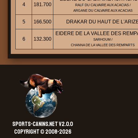
4
181.700
RALF DU CALVAIRE AUX ACACIAS /
ARGANE DU CALVAIRE AUX ACACIAS
5
166.500
DRAKAR DU HAUT DE L'ARIZ
EIDERE DE LA VALLEE DES REM
6
132.300
SARHOUM /
CHANNA DE LA VALLEE DES REMPARTS
SPORTS-CANINS.NET V2.0.0
Copyright © 2008-2026