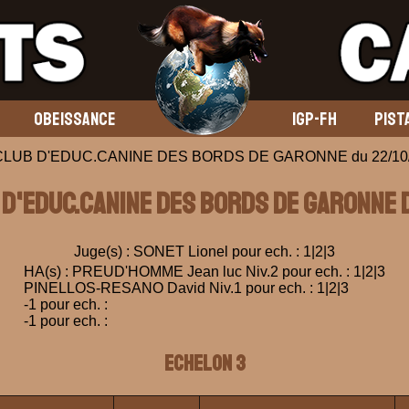
OBEISSANCE
IGP-FH
PIST
 CLUB D'EDUC.CANINE DES BORDS DE GARONNE du 22/10
 D'EDUC.CANINE DES BORDS DE GARONNE d
Juge(s) : SONET Lionel pour ech. : 1|2|3
HA(s) : PREUD'HOMME Jean luc Niv.2 pour ech. : 1|2|3
PINELLOS-RESANO David Niv.1 pour ech. : 1|2|3
-1 pour ech. :
-1 pour ech. :
ECHELON 3