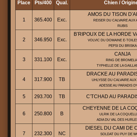
Place
Pts/400
Qual.
Chien / Origin
AMOS DU TISON D'
1
365.400
Exc.
REISER DU CALVAIRE AUX 
RUBIS
B'RIPOUX DE LA HORDE 
2
346.950
Exc.
VOLVIC DU DOMAINE E-TOILES
PEPSI DU BRISKA
CANJA
3
331.100
Exc.
RING DE BROMELIA
TYPHELLE DE LA GAILLA
DRACKE AU PARADI
4
317.900
TB
UHLYSSE DU CALVAIRE AUX 
ADESSE AU PARADIS D
5
293.700
TB
C'TCHAD AU PARADI
CHEYENNE DE LA CO
6
250.800
B
ULRIK DE LA COQUELLE
ADIA DU VAL DES HURLE
DIESEL DU CAMI DE 
7
232.300
NC
SOLDAT DU PUY DE W