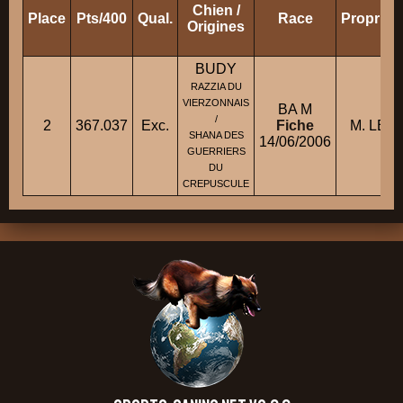
Chien /
Place
Pts/400
Qual.
Race
Propriét
Origines
BUDY
RAZZIA DU
VIERZONNAIS
BA M
/
2
367.037
Exc.
Fiche
M. LEM
SHANA DES
14/06/2006
GUERRIERS
DU
CREPUSCULE