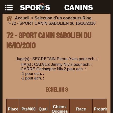
Accueil
>
Selection d'un concours Ring
> 72 - SPORT CANIN SABOLIEN du 16/10/2010
72 - SPORT CANIN SABOLIEN du
16/10/2010
Juge(s) : SECRETAIN Pierre-Yves pour ech. :
HA(s) : CALVEZ Jimmy Niv.2 pour ech. :
CARRE Christophe Niv.2 pour ech. :
-1 pour ech. :
-1 pour ech. :
ECHELON 3
Chien /
Place
Pts/400
Qual.
Race
Propriéta
Origines