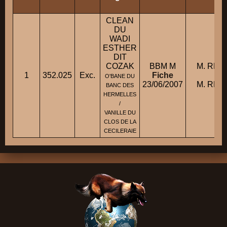
CLEAN
DU
WADI
ESTHER
DIT
COZAK
BBM M
M. REN
1
352.025
Exc.
Fiche
con
O'BANE DU
23/06/2007
M. REN
BANC DES
HERMELLES
/
VANILLE DU
CLOS DE LA
CECILERAIE