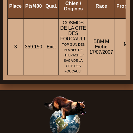
Chien /
Place
Pts/400
Qual.
Race
Proprié
Origines
COSMOS
DE LA CITE
DES
FOUCAULT
BBM M
M. 
TOP GUN DES
3
359.150
Exc.
Fiche
PLAINES DE
17/07/2007
THIERACHE /
SAGA DE LA
CITE DES
FOUCAULT