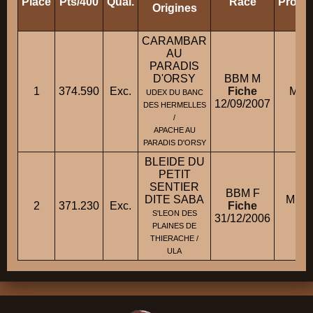
Place
Pts/400
Qual.
Race
Propri
Origines
CARAMBAR
AU
PARADIS
D'ORSY
BBM M
1
374.590
Exc.
Fiche
M. L
UDEX DU BANC
12/09/2007
DES HERMELLES
/
APACHE AU
PARADIS D'ORSY
BLEIDE DU
PETIT
SENTIER
BBM F
DITE SABA
M. 
2
371.230
Exc.
Fiche
S'LEON DES
31/12/2006
PLAINES DE
THIERACHE /
ULA