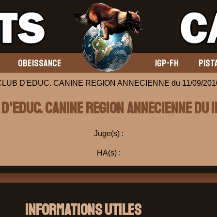
OBEISSANCE
IGP-FH
PIST
 CLUB D'EDUC. CANINE REGION ANNECIENNE du 11/09/201
B D'EDUC. CANINE REGION ANNECIENNE du 1
Juge(s) :
HA(s) :
Informations Utiles