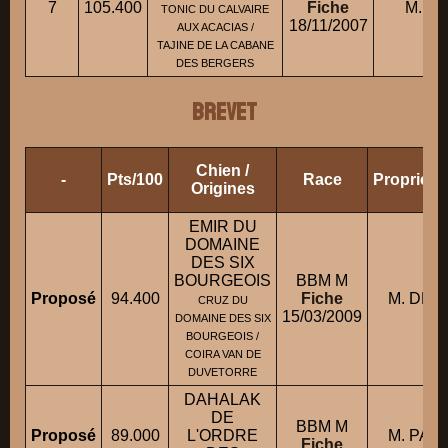
7
105.400
Fiche
M. L
TONIC DU CALVAIRE
18/11/2007
AUX ACACIAS /
TAJINE DE LA CABANE
DES BERGERS
BREVET
Chien /
-
Pts/100
Race
Propriéta
Origines
EMIR DU
DOMAINE
DES SIX
BOURGEOIS
BBM M
Proposé
94.400
Fiche
M. DESS
CRUZ DU
15/03/2009
DOMAINE DES SIX
BOURGEOIS /
COIRA VAN DE
DUVETORRE
DAHALAK
DE
BBM M
Proposé
89.000
L'ORDRE
M. PAIN
Fiche