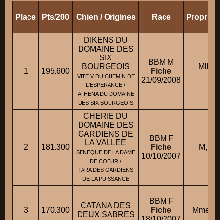
Place
Pts/200
Chien / Origines
Race
Propriét
DIKENS DU
DOMAINE DES
SIX
BBM M
BOURGEOIS
Mlle
1
195.600
Fiche
VITE V DU CHEMIN DE
21/09/2008
L'ESPERANCE /
ATHENA DU DOMAINE
DES SIX BOURGEOIS
CHERIE DU
DOMAINE DES
GARDIENS DE
BBM F
LA VALLEE
2
181.300
Fiche
M, R
SENEQUE DE LA DAME
10/10/2007
DE COEUR /
TARA DES GARDIENS
DE LA PUISSANCE
BBM F
CATANA DES
3
170.300
Fiche
Mme W
DEUX SABRES
18/10/2007