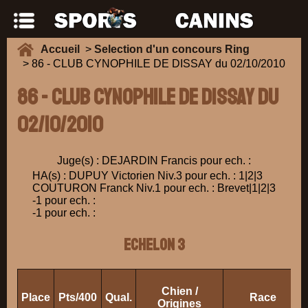
Accueil
>
Selection d'un concours Ring
> 86 - CLUB CYNOPHILE DE DISSAY du 02/10/2010
86 - CLUB CYNOPHILE DE DISSAY du
02/10/2010
Juge(s) : DEJARDIN Francis pour ech. :
HA(s) : DUPUY Victorien Niv.3 pour ech. : 1|2|3
COUTURON Franck Niv.1 pour ech. : Brevet|1|2|3
-1 pour ech. :
-1 pour ech. :
ECHELON 3
Chien /
Place
Pts/400
Qual.
Race
Origines