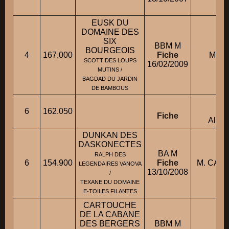
EUSK DU
DOMAINE DES
SIX
BBM M
BOURGEOIS
4
167.000
Fiche
M. V
SCOTT DES LOUPS
16/02/2009
MUTINS /
BAGDAD DU JARDIN
DE BAMBOUS
6
162.050
co
Fiche
Alai
DUNKAN DES
DASKONECTES
BA M
RALPH DES
6
154.900
Fiche
M. CAN
LEGENDAIRES VANOVA
13/10/2008
/
TEXANE DU DOMAINE
E-TOILES FILANTES
CARTOUCHE
DE LA CABANE
DES BERGERS
BBM M