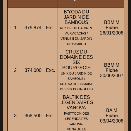
B'YODA DU
JARDIN DE
BAMBOUS
BBM M
1
379.874
Exc.
Fiche
REISER DU CALVAIRE
26/01/2006
AUX ACACIAS /
VENUS II DU JARDIN
DE BAMBOU
CRUZ DU
DOMAINE DES
SIX
BBM M
BOURGEOIS
2
374.000
Exc.
Fiche
UNIK DU JARDIN DE
30/06/2007
BAMBOUS /
ATHENA DU DOMAINE
DES SIX BOURGEOIS
BALTIK DES
LEGENDAIRES
VANOVA
BA M
PASTTOON DES
3
368.500
Exc.
Fiche
LEGENDAIRES
03/04/2006
VANOVA /
VONA DE LA