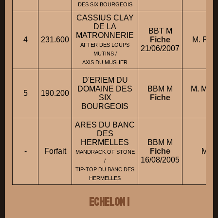
DES SIX BOURGEOIS
CASSIUS CLAY
DE LA
BBT M
MATRONNERIE
4
231.600
Fiche
M. PE
AFTER DES LOUPS
21/06/2007
MUTINS /
AXIS DU MUSHER
D'ERIEM DU
DOMAINE DES
BBM M
M. MA
5
190.200
SIX
Fiche
BOURGEOIS
ARES DU BANC
DES
HERMELLES
BBM M
-
Forfait
Fiche
M. B
MANDRACK OF STONE
16/08/2005
/
TIP-TOP DU BANC DES
HERMELLES
ECHELON 1