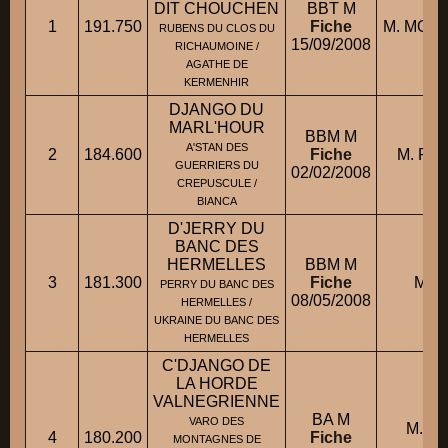
DIT CHOUCHEN
BBT M
1
191.750
Fiche
M. MORV
RUBENS DU CLOS DU
15/09/2008
RICHAUMOINE /
AGATHE DE
KERMENHIR
DJANGO DU
MARL'HOUR
BBM M
A'STAN DES
2
184.600
Fiche
M. RO
GUERRIERS DU
02/02/2008
CREPUSCULE /
BIANCA
D'JERRY DU
BANC DES
HERMELLES
BBM M
3
181.300
Fiche
M. M
PERRY DU BANC DES
08/05/2008
HERMELLES /
UKRAINE DU BANC DES
HERMELLES
C'DJANGO DE
LA HORDE
VALNEGRIENNE
BA M
VARO DES
M. B
4
180.200
Fiche
MONTAGNES DE