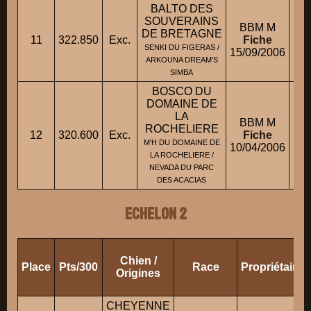
BALTO DES
SOUVERAINS
BBM M
DE BRETAGNE
11
322.850
Exc.
Fiche
SENKI DU FIGERAS /
15/09/2006
ARKOUNA DREAM'S
SIMBA
BOSCO DU
DOMAINE DE
LA
BBM M
ROCHELIERE
12
320.600
Exc.
Fiche
M'H DU DOMAINE DE
10/04/2006
LA ROCHELIERE /
NEVADA DU PARC
DES ACACIAS
ECHELON 2
Chien /
Place
Pts/300
Race
Propriétaire
Origines
CHEYENNE