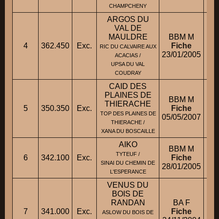
CHAMPCHENY
ARGOS DU
VAL DE
MAULDRE
BBM M
4
362.450
Exc.
Fiche
RIC DU CALVAIRE AUX
23/01/2005
ACACIAS /
UPSA DU VAL
COUDRAY
CAID DES
PLAINES DE
BBM M
M
THIERACHE
5
350.350
Exc.
Fiche
TOP DES PLAINES DE
05/05/2007
M
THIERACHE /
XANA DU BOSCAILLE
AIKO
BBM M
TYTEUF /
6
342.100
Exc.
Fiche
SINAI DU CHEMIN DE
28/01/2005
L'ESPERANCE
VENUS DU
BOIS DE
RANDAN
BA F
7
341.000
Exc.
Fiche
ASLOW DU BOIS DE