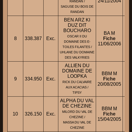
24/11/2004
RANDAN /
SAGUSE DU BOIS DE
RANDAN
BEN ARZ KI
DUZ DIT
BOUCHARO
BA M
OSCAR II DU
8
338.387
Exc.
Fiche
M.
DOMAINE DES E-
11/06/2006
TOILES FILANTES /
UHLANE DU DOMAINE
DES VALKYRIES
ALLIEN DU
DOMAINE DE
BBM M
LOOPKA
9
334.950
Exc.
Fiche
RICK DU CALVAIRE
20/08/2005
AUX ACACIAS /
TIPSY
ALPHA DU VAL
DE CHEZINE
BBM M
MILORD DU VAL DE
10
326.150
Exc.
Fiche
CHEZINE /
15/04/2005
MASSA DU VAL DE
CHEZINE