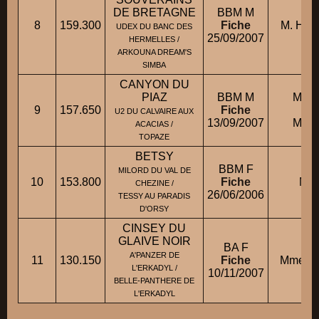
DE BRETAGNE
BBM M
8
159.300
Fiche
M. HAR
UDEX DU BANC DES
25/09/2007
HERMELLES /
ARKOUNA DREAM'S
SIMBA
CANYON DU
PIAZ
BBM M
M. M
9
157.650
Fiche
c
U2 DU CALVAIRE AUX
13/09/2007
M. M
ACACIAS /
TOPAZE
BETSY
BBM F
MILORD DU VAL DE
10
153.800
Fiche
M. 
CHEZINE /
26/06/2006
TESSY AU PARADIS
D'ORSY
CINSEY DU
GLAIVE NOIR
BA F
A'PANZER DE
11
130.150
Fiche
Mme GA
L'ERKADYL /
10/11/2007
BELLE-PANTHERE DE
L'ERKADYL