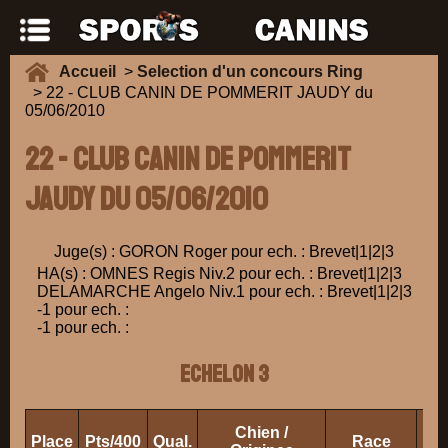
Accueil
>
Selection d'un concours Ring
> 22 - CLUB CANIN DE POMMERIT JAUDY du
05/06/2010
22 - CLUB CANIN DE POMMERIT
JAUDY du 05/06/2010
Juge(s) : GORON Roger pour ech. : Brevet|1|2|3
HA(s) : OMNES Regis Niv.2 pour ech. : Brevet|1|2|3
DELAMARCHE Angelo Niv.1 pour ech. : Brevet|1|2|3
-1 pour ech. :
-1 pour ech. :
ECHELON 3
Chien /
Place
Pts/400
Qual.
Race
Pro