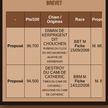
BREVET
Chien /
-
Pts/100
Race
Propriét
Origines
DIWAN DE
KERPRIGENT
DIT
BBT M
CHOUCHEN
Proposé
96.700
Fiche
M. MORV
RUBENS DU CLOS
15/09/2008
DU RICHAUMOINE /
AGATHE DE
KERMENHIR
DESTROY
DU CAMI DE
CATHERIC
BBM M
Proposé
94.500
Fiche
M. BE
TIMES DU CAMI DE
14/12/2008
CATHERIC /
ARGONNE DU CAMI
DE CATHERIC