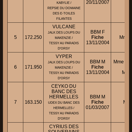
20/11/2007
KABYLIE /
REPSIE DU DOMAINE
DES E-TOILES
FILANTES
VULCANE
BBM F
JALK DES LOUPS DU
5
172.250
Fiche
Mme 
MAKENZIE /
13/11/2004
TESSY AU PARADIS
D'ORSY
VYPER
BBM M
Mme LE 
JALK DES LOUPS DU
6
171.950
Fiche
c
MAKENZIE /
13/11/2004
M. 
TESSY AU PARADIS
D'ORSY
CEYKO DU
BANC DES
HERMELLES
BBM M
7
163.150
Fiche
M. 
UDEX DU BANC DES
01/03/2007
HERMELLES /
TESSY AU PARADIS
D'ORSY
CYRIUS DES
SOUVERAINS