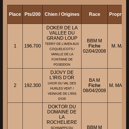
Place
Pts/200
Chien / Origines
Race
Propriét
DOKER DE LA
VALLEE DU
GRAND LOUP
BBM M
TERRY DE L'AVEN AUX
1
196.700
Fiche
M. MANI
COQUELICOTS /
02/04/2008
VANILLE DE LA
FONTAINE DE
POSEIDON
DJOVY DE
L'IRIS D'OR
BA M
UXOR DU VAL DES
2
192.300
Fiche
M. MARC
HURLES VENT /
08/04/2008
VEINHJIE DE L'IRIS
D'OR
DOKTOR DU
DOMAINE DE
LA
ROCHELIERE
BBM M
SCHNAPPS DU