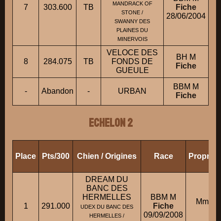
MANDRACK OF
7
303.600
TB
Fiche
M
STONE /
28/06/2004
SWANNY DES
PLAINES DU
MINERVOIS
VELOCE DES
BH M
8
284.075
TB
FONDS DE
Fiche
GUEULE
BBM M
-
Abandon
-
URBAN
Fiche
ECHELON 2
Place
Pts/300
Chien / Origines
Race
Propriét
DREAM DU
BANC DES
HERMELLES
BBM M
Mme 
1
291.000
Fiche
UDEX DU BANC DES
09/09/2008
HERMELLES /