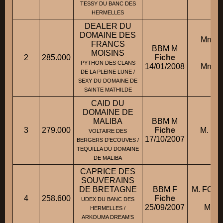
TESSY DU BANC DES
HERMELLES
DEALER DU
DOMAINE DES
Mme 
FRANCS
BBM M
MOISINS
2
285.000
Fiche
c
PYTHON DES CLANS
14/01/2008
Mme 
DE LA PLEINE LUNE /
M
SEXY DU DOMAINE DE
SAINTE MATHILDE
CAID DU
DOMAINE DE
MALIBA
BBM M
3
279.000
Fiche
M. CH
VOLTAIRE DES
17/10/2007
BERGERS D'ECOUVES /
TEQUILLA DU DOMAINE
DE MALIBA
CAPRICE DES
SOUVERAINS
DE BRETAGNE
BBM F
M. FOR
4
258.600
Fiche
c
UDEX DU BANC DES
25/09/2007
M. D
HERMELLES /
ARKOUMA DREAM’S