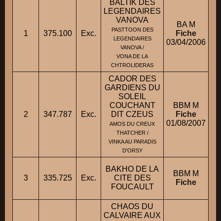
BALTIK DES
LEGENDAIRES
VANOVA
BA M
PASTTOON DES
1
375.100
Exc.
Fiche
LEGENDAIRES
03/04/2006
VANOVA /
VONA DE LA
CHTROLIDERAS
CADOR DES
GARDIENS DU
SOLEIL
COUCHANT
BBM M
2
347.787
Exc.
DIT CZEUS
Fiche
01/08/2007
AMOS DU CREUX
THATCHER /
VINKA AU PARADIS
D'ORSY
BAKHO DE LA
BBM M
3
335.725
Exc.
CITE DES
Fiche
FOUCAULT
CHAOS DU
CALVAIRE AUX