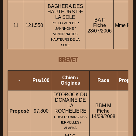
BAGHERA DES
HAUTEURS DE
LA SOLE
BA F
POLLO VON DER
11
121.550
Fiche
Mme PAU
JAHNHOHE /
28/07/2006
VENDRINA DES
HAUTEURS DE LA
SOLE
BREVET
Chien /
-
Pts/100
Race
Proprié
Origines
D'TOROCK DU
DOMAINE DE
LA
BBM M
Proposé
97.800
ROCHELIERE
Fiche
M. 
14/09/2008
UDEX DU BANC DES
HERMELLES /
ALASKA