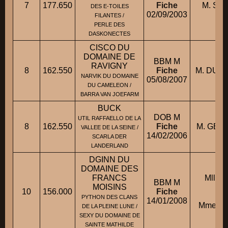
7
177.650
Fiche
M. SA
DES E-TOILES
02/09/2003
FILANTES /
PERLE DES
DASKONECTES
CISCO DU
DOMAINE DE
BBM M
RAVIGNY
8
162.550
Fiche
M. DUMA
NARVIK DU DOMAINE
05/08/2007
DU CAMELEON /
BARRA VAN JOEFARM
BUCK
DOB M
UTIL RAFFAELLO DE LA
8
162.550
Fiche
M. GELL
VALLEE DE LA SEINE /
14/02/2006
SCARLA DER
LANDERLAND
DGINN DU
DOMAINE DES
FRANCS
Mlle
BBM M
MOISINS
10
156.000
Fiche
co
PYTHON DES CLANS
14/01/2008
Mme TH
DE LA PLEINE LUNE /
SEXY DU DOMAINE DE
SAINTE MATHILDE