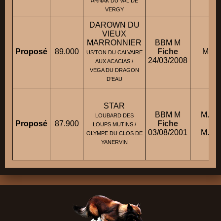
ARNAK DU VAL DE
VERGY
DAROWN DU
VIEUX
MARRONNIER
BBM M
Proposé
89.000
Fiche
M. H
US'TON DU CALVAIRE
24/03/2008
AUX ACACIAS /
VEGA DU DRAGON
D'EAU
STAR
BBM M
M. L
LOUBARD DES
Proposé
87.900
Fiche
LOUPS MUTINS /
03/08/2001
M. L
OLYMPE DU CLOS DE
YANERVIN