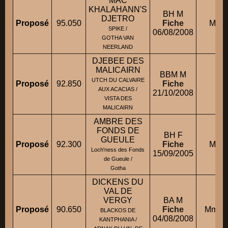
MAC
KHALAHANN'S
BH M
DJETRO
Proposé
95.050
Fiche
M. G
SPIKE /
06/08/2008
GOTHA VAN
NEERLAND
DJEBEE DES
MALICAIRN
BBM M
UTCH DU CALVAIRE
Proposé
92.850
Fiche
M. 
AUX ACACIAS /
21/10/2008
VISTA DES
MALICAIRN
AMBRE DES
FONDS DE
BH F
GUEULE
Proposé
92.300
Fiche
M. G
Loch'ness des Fonds
15/09/2005
de Gueule /
Gotha
DICKENS DU
VAL DE
VERGY
BA M
Proposé
90.650
Fiche
Mme B
BLACKOS DE
04/08/2008
KANTPHANIA /