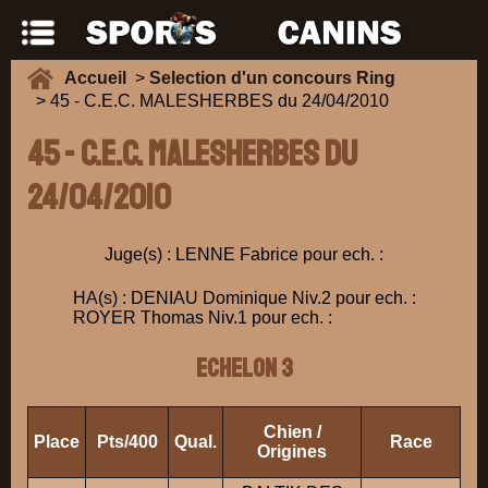
Accueil
>
Selection d'un concours Ring
> 45 - C.E.C. MALESHERBES du 24/04/2010
45 - C.E.C. MALESHERBES du
24/04/2010
Juge(s) : LENNE Fabrice pour ech. :
HA(s) : DENIAU Dominique Niv.2 pour ech. :
ROYER Thomas Niv.1 pour ech. :
ECHELON 3
Chien /
Place
Pts/400
Qual.
Race
Pr
Origines