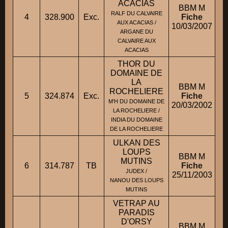
ACACIAS
BBM M
RALF DU CALVAIRE
4
328.900
Exc.
Fiche
AUX ACACIAS /
10/03/2007
ARGANE DU
CALVAIRE AUX
ACACIAS
THOR DU
DOMAINE DE
LA
BBM M
ROCHELIERE
5
324.874
Exc.
Fiche
M'H DU DOMAINE DE
20/03/2002
LA ROCHELIERE /
INDIA DU DOMAINE
DE LA ROCHELIERE
ULKAN DES
LOUPS
BBM M
MUTINS
6
314.787
TB
Fiche
M
JUDEX /
25/11/2003
NANOU DES LOUPS
MUTINS
VETRAP AU
PARADIS
D'ORSY
BBM M