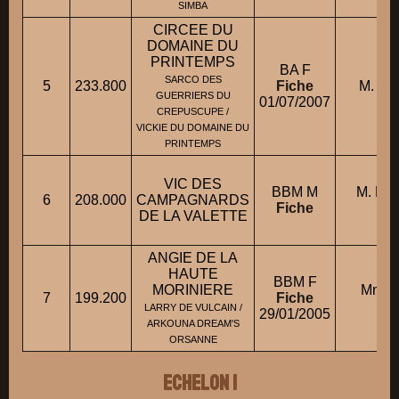
SIMBA
CIRCEE DU
DOMAINE DU
PRINTEMPS
BA F
SARCO DES
5
233.800
Fiche
M. RO
GUERRIERS DU
01/07/2007
CREPUSCUPE /
VICKIE DU DOMAINE DU
PRINTEMPS
VIC DES
BBM M
M. D
6
208.000
CAMPAGNARDS
Fiche
DE LA VALETTE
ANGIE DE LA
HAUTE
BBM F
MORINIERE
Mme 
7
199.200
Fiche
LARRY DE VULCAIN /
29/01/2005
ARKOUNA DREAM'S
ORSANNE
ECHELON 1