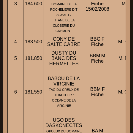
3
184.600
Fiche
M. O
DOMAINE DE LA
15/02/2008
ROCHELIERE DIT
SCHAFT /
TITANE DE LA
CLOSERIE DU
CREMONT
CONY DE
BBG F
4
183.500
M. RO
SALTE CABRE
Fiche
DUSTY DU
BBM M
5
181.850
BANC DES
M. ME
Fiche
HERMELLES
BABOU DE LA
VIRGINIE
BBM F
TAG DU CREUX DE
6
181.550
M. CAB
Fiche
THATCHER /
OCEANE DE LA
VIRGINIE
UGO DES
DASKONECTES
BA M
OPOLUX DU DOMAINE