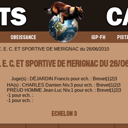
OBEISSANCE
IGP-FH
PIST
C. E. C. ET SPORTIVE DE MERIGNAC du 26/06/2010
C. E. C. ET SPORTIVE DE MERIGNAC du 26/0
Juge(s) : DÉJARDIN Francis pour ech. : Brevet|1|2|3
HA(s) : CHARLES Damien Niv.3 pour ech. : Brevet|1|2|3
PREUD HOMME Jean-Luc Niv.1 pour ech. : Brevet|1|2|3
-1 pour ech. :
-1 pour ech. :
ECHELON 3