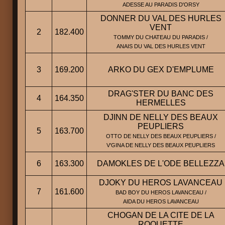
ADESSE AU PARADIS D'ORSY
DONNER DU VAL DES HURLES
VENT
2
182.400
TOMMY DU CHATEAU DU PARADIS /
ANAIS DU VAL DES HURLES VENT
3
169.200
ARKO DU GEX D'EMPLUME
DRAG'STER DU BANC DES
4
164.350
HERMELLES
DJINN DE NELLY DES BEAUX
PEUPLIERS
5
163.700
OTTO DE NELLY DES BEAUX PEUPLIERS /
V'GINA DE NELLY DES BEAUX PEUPLIERS
6
163.300
DAMOKLES DE L'ODE BELLEZZA
DJOKY DU HEROS LAVANCEAU
7
161.600
BAD BOY DU HEROS LAVANCEAU /
AIDA DU HEROS LAVANCEAU
CHOGAN DE LA CITE DE LA
ROQUETTE