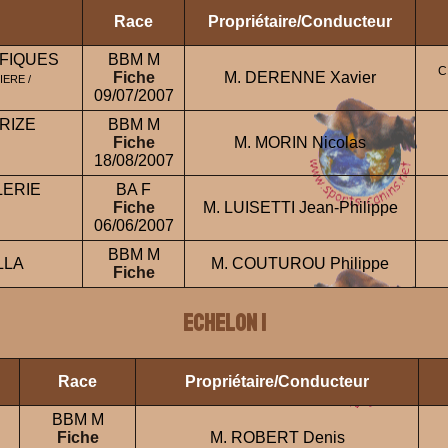
Race
Propriétaire/Conducteur
FIQUES
BBM M
C
Fiche
M. DERENNE Xavier
ERE /
09/07/2007
RIZE
BBM M
Fiche
M. MORIN Nicolas
18/08/2007
LERIE
BA F
Fiche
M. LUISETTI Jean-Philippe
06/06/2007
BBM M
LLA
M. COUTUROU Philippe
Fiche
ECHELON 1
Race
Propriétaire/Conducteur
BBM M
Fiche
M. ROBERT Denis