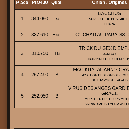
Place
Pts/400
Qual.
Chien / Origines
BACCHUS
1
344.080
Exc.
SURCOUF DU BOSCAILLE 
PHARA
2
337.610
Exc.
C'TCHAD AU PARADIS 
TRICK DU GEX D'EM
3
310.750
TB
JUMBO /
OKARINA DU GEX D'EMPLU
MAC KHALAHANN'S CRA
4
267.490
B
AYRTHON DES FONDS DE GUE
GOTHA VAN NEERLAND
VIRUS DES ANGES GARDIE
GRACE
5
252.950
B
MURDOCK DES LOUPS MUTIN
SNOW BIRD DU CLAIR VAILL