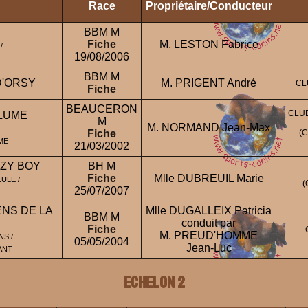
Race
Propriétaire/Conducteur
BBM M
Fiche
M. LESTON Fabrice
/
19/08/2006
BBM M
D'ORSY
M. PRIGENT André
CL
Fiche
BEAUCERON
CLUB
PLUME
M
M. NORMAND Jean-Max
Fiche
(
ME
21/03/2002
ZY BOY
BH M
Fiche
Mlle DUBREUIL Marie
ULE /
(
25/07/2007
NS DE LA
Mlle DUGALLEIX Patricia
BBM M
conduit par
Fiche
M. PREUD'HOMME
S /
05/05/2004
Jean-Luc
ANT
ECHELON 2