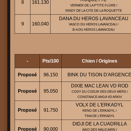
8
161.130
VERMER DE LA P’TITE FLORE /
RINDY DE LA CITE DE LA ROQUETTE
DANA DU HEROS LAVANCEAU
9
160.040
VASCO DU HEROS LAVANCEAU /
B-A DU HEROS LAVANCEAU
-
Pts/100
Chien / Origines
Proposé
96.150
BINK DU TISON D'ARGENC
DIXIE MAC LEAN VD ROD
Proposé
95.050
CODY DU COEUR DES DEUX MERS /
CONSTANCE ANGA VD ARKIV
VOLX DE L'ERKADYL
Proposé
91.750
RENO DE L'ERKADYL /
TINA DE L'ERKADYL
DIDJI DE LA CUADRILLA
Proposé
90.000
AIKO DES MALICAIRN /