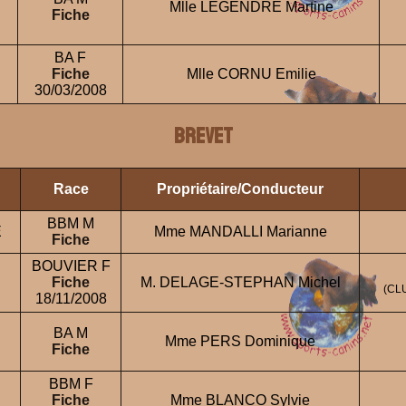
Mlle LEGENDRE Martine
Fiche
BA F
Fiche
Mlle CORNU Emilie
30/03/2008
BREVET
Race
Propriétaire/Conducteur
BBM M
E
Mme MANDALLI Marianne
Fiche
BOUVIER F
Fiche
M. DELAGE-STEPHAN Michel
(CL
18/11/2008
BA M
Mme PERS Dominique
Fiche
BBM F
Fiche
Mme BLANCO Sylvie