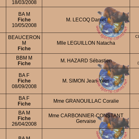
18/03/2008
BA M
Fiche
M. LECOQ Daniel
10/05/2008
C
BEAUCERON
M
Mlle LEGUILLON Natacha
Fiche
BBM M
M. HAZARD Sébastien
Fiche
BA F
Fiche
M. SIMON Jean-Yves
08/09/2008
BA F
Mme GRANOUILLAC Coralie
Fiche
BA M
Mme CARBONNIER-CONSTANT
Fiche
Gervaise
26/04/2008
BA M