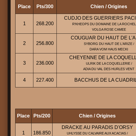
Place
Pts/300
Chien / Origines
CUDJO DES GUERRIERS PACI
1
268.200
R'KHEOPS DU DOMAINE DE LA ROCHELI
VOLGA ROSE CAMEE
COUGUAR DU HAUT DE L'A
2
256.800
SYBORG DU HAUT DE L'ARIZE /
DARA VOM HAUS MECKI
CHEYENNE DE LA COQUEL
3
236.000
ULRIK DE LA COQUELLERIE /
ADIA DU VAL DES HURLES VENT
4
227.400
BACCHUS DE LA CUADRI
Place
Pts/200
Chien / Origines
DRACKE AU PARADIS D'ORSY
1
186.850
UHLYSSE DU CALVAIRE AUX ACACIAS /