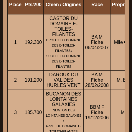
Place
Pts/200
Chien / Origines
Race
Propriét
CASTOR DU
DOMAINE E-
TOILES-
FILANTES
BA M
OPOLUX DU DOMAINE
1
192.300
Fiche
Mlle GA
DES E-TOILES-
06/04/2007
FILANTES /
SUBTILE DU DOMAINE
DES E-TOILES-
FILANTES
DAROUK DU
BA M
2
191.200
VAL DES
Fiche
M. BER
HURLES VENT
28/02/2008
BUCANON DES
LOINTAINES
GALAXIES
BBM F
NEWTON DES
3
185.700
Fiche
M. M
LOINTAINES GALAXIES
19/12/2006
/
APPLE DU DOMAINE E-
TOILES-FILANTES