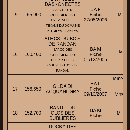
DASKONECTES
BA F
SARCO DES
15
165.900
Fiche
M. AN
GUERRIERS DU
27/08/2006
CREPUSCULE /
TEXANE DU DOMAINE
E-TOILES FILANTES
ATHOS DU BOIS
DE RANDAN
BA M
SARCO DES
Mme
16
160.400
Fiche
GUERRIERS DU
01/12/2005
CREPUSCULE /
SAGUSE DU BOIS DE
RANDAN
Mme DO
BA F
C
GILDA DI
17
156.650
Fiche
co
ACQUANEGRA
09/10/2007
Mme Z
C
BANDIT DU
BA M
18
152.700
CLOS DES
Mlle V
Fiche
SUBLIERES
DOCKY DES