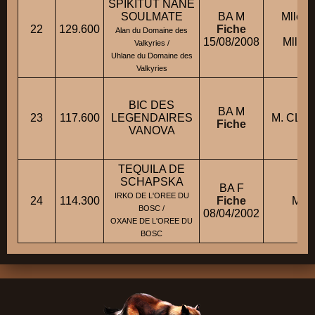
SPIKITUT NANE
SOULMATE
BA M
Mlle 
22
129.600
Fiche
co
Alan du Domaine des
15/08/2008
Mlle 
Valkyries /
Uhlane du Domaine des
Valkyries
BIC DES
BA M
23
117.600
LEGENDAIRES
M. CLA
Fiche
VANOVA
TEQUILA DE
SCHAPSKA
BA F
IRKO DE L'OREE DU
24
114.300
Fiche
M. M
BOSC /
08/04/2002
OXANE DE L'OREE DU
BOSC