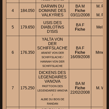
DARWIN DU
BA M
M. RO
4
184.050
DOMAINE DES
Fiche
co
VALKYRIES
03/11/2008
M. RO
USIS DES
BA F
5
179.650
DIABLOTINS
Melle 
Fiche
D'ISIS
YALTA VON
DER
SCHIFFSLACHE
BA F
6
176.350
Fiche
Mme HE
ARAFAT VON DER
16/09/2008
SCHIFFSLACHE /
HANNAH VON DER
SCHIFFSLACHE
DICKENS DES
LEGENDAIRES
VANOVA
BA M
PASTTOON DES
7
175.250
Fiche
M. WI
LEGENDAIRES VANOVA
22/02/2008
/
ALBIE DU BOIS DE
RANDAN