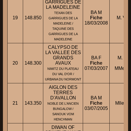
GARRIGUES DE
LA MADELEINE
BA M
TEXAN DES
19
148.850
Fiche
M. VE
GARRIGUES DE LA
18/03/2008
MADELEINE /
TAQUINE DES
GARRIGUES DE LA
MADELEINE
CALYPSO DE
LA VALLEE DES
GRANDS
BA F
M. PO
20
148.300
AVAUX
Fiche
co
07/03/2007
MMe A
NIMITZ DU PLATEAU
DU VAL D'OR /
URBANA DU NORMONT
AIGLON DES
TERRES
D'AVALLON
BA M
21
143.350
Fiche
Mlle A
NOBLE DE L'ANCIEN
03/07/2005
BUNGALOW /
SANOUK VOM
HENCHMAN
DIWAN OF