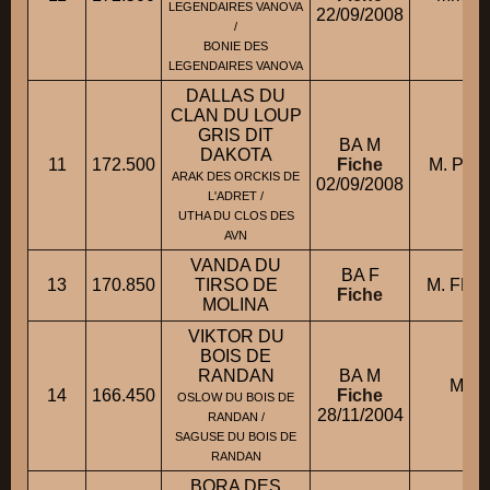
LEGENDAIRES VANOVA
22/09/2008
/
BONIE DES
LEGENDAIRES VANOVA
DALLAS DU
CLAN DU LOUP
GRIS DIT
BA M
DAKOTA
11
172.500
Fiche
M. POTH
ARAK DES ORCKIS DE
02/09/2008
L'ADRET /
UTHA DU CLOS DES
AVN
VANDA DU
BA F
13
170.850
TIRSO DE
M. FREY
Fiche
MOLINA
VIKTOR DU
BOIS DE
RANDAN
BA M
Mme
14
166.450
Fiche
OSLOW DU BOIS DE
28/11/2004
RANDAN /
SAGUSE DU BOIS DE
RANDAN
BORA DES