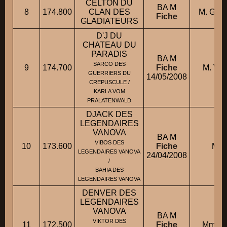
CELTON DU
BA M
8
174.800
CLAN DES
M. GAN
Fiche
GLADIATEURS
D'J DU
CHATEAU DU
PARADIS
BA M
SARCO DES
9
174.700
Fiche
M. VI
GUERRIERS DU
14/05/2008
CREPUSCULE /
KARLA VOM
PRALATENWALD
DJACK DES
LEGENDAIRES
VANOVA
BA M
VIBOS DES
10
173.600
Fiche
M. 
LEGENDAIRES VANOVA
24/04/2008
/
BAHIA DES
LEGENDAIRES VANOVA
DENVER DES
LEGENDAIRES
VANOVA
BA M
VIKTOR DES
11
172.500
Fiche
Mme M