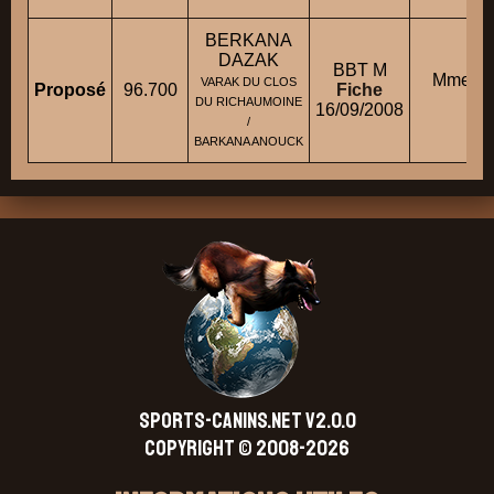
BERKANA
DAZAK
BBT M
Mme FO
VARAK DU CLOS
Proposé
96.700
Fiche
C
DU RICHAUMOINE
16/09/2008
/
BARKANA ANOUCK
SPORTS-CANINS.NET V2.0.0
Copyright © 2008-2026