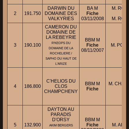
DARWIN DU
BA M
M. ROM
2
191.750
DOMAINE DES
Fiche
con
VALKYRIES
03/11/2008
M. ROM
CAMERON DU
DOMAINE DE
LA REBEYRIE
BBM M
R'KEOPS DU
3
190.100
Fiche
M. POUZ
DOMAINE DE LA
08/11/2007
ROCHELIERE /
SAPHO DU HAUT DE
L'ARIZE
C'HELIOS DU
BBM M
M. CHAM
4
186.800
CLOS
Fiche
CHAMPCHENY
DAYTON AU
PARADIS
D'ORSY
BBM M
5
132.900
Fiche
M. ADR
AKIM BERGERS