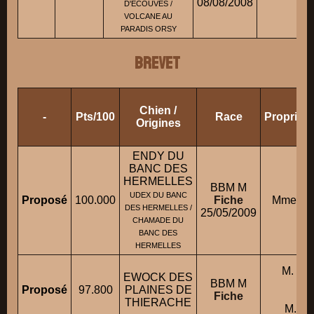
08/08/2008
D'ECOUVES /
VOLCANE AU
PARADIS ORSY
BREVET
Chien /
-
Pts/100
Race
Propriét
Origines
ENDY DU
BANC DES
HERMELLES
BBM M
UDEX DU BANC
Proposé
100.000
Fiche
Mme CE
DES HERMELLES /
25/05/2009
CHAMADE DU
BANC DES
HERMELLES
M. D
EWOCK DES
BBM M
P
Proposé
97.800
PLAINES DE
Fiche
co
THIERACHE
M. TO