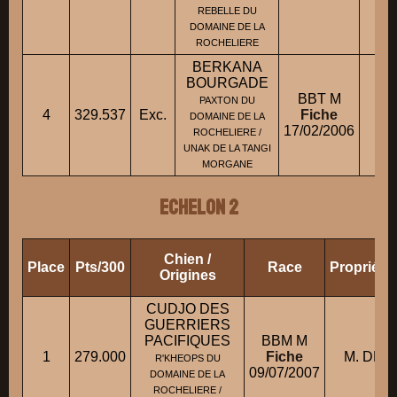
REBELLE DU
DOMAINE DE LA
ROCHELIERE
BERKANA
BOURGADE
BBT M
PAXTON DU
4
329.537
Exc.
Fiche
M
DOMAINE DE LA
17/02/2006
ROCHELIERE /
UNAK DE LA TANGI
MORGANE
ECHELON 2
Chien /
Place
Pts/300
Race
Propriéta
Origines
CUDJO DES
GUERRIERS
PACIFIQUES
BBM M
1
279.000
Fiche
M. DER
R'KHEOPS DU
09/07/2007
DOMAINE DE LA
ROCHELIERE /