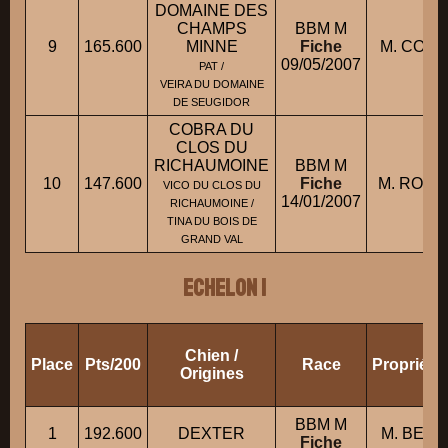
DOMAINE DES
CHAMPS
BBM M
9
165.600
MINNE
Fiche
M. CORNI
09/05/2007
PAT /
VEIRA DU DOMAINE
DE SEUGIDOR
COBRA DU
CLOS DU
RICHAUMOINE
BBM M
10
147.600
Fiche
M. ROUS
VICO DU CLOS DU
14/01/2007
RICHAUMOINE /
TINA DU BOIS DE
GRAND VAL
ECHELON 1
Chien /
Place
Pts/200
Race
Propriéta
Origines
BBM M
1
192.600
DEXTER
M. BESS
Fiche