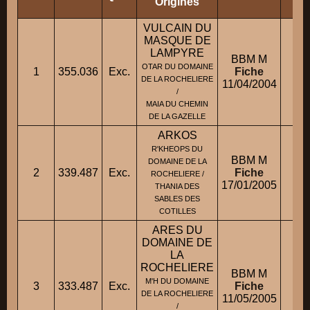
Origines
VULCAIN DU
MASQUE DE
LAMPYRE
BBM M
OTAR DU DOMAINE
1
355.036
Exc.
Fiche
DE LA ROCHELIERE
11/04/2004
/
MAIA DU CHEMIN
DE LA GAZELLE
ARKOS
R'KHEOPS DU
BBM M
DOMAINE DE LA
2
339.487
Exc.
Fiche
M.
ROCHELIERE /
17/01/2005
THANIA DES
SABLES DES
COTILLES
ARES DU
DOMAINE DE
LA
ROCHELIERE
BBM M
M'H DU DOMAINE
3
333.487
Exc.
Fiche
DE LA ROCHELIERE
11/05/2005
/