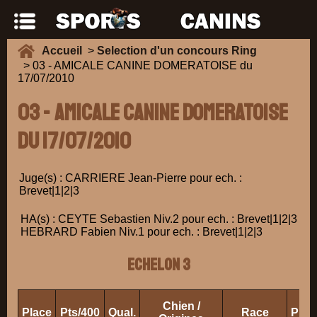
Accueil
>
Selection d'un concours Ring
> 03 - AMICALE CANINE DOMERATOISE du
17/07/2010
03 - AMICALE CANINE DOMERATOISE
du 17/07/2010
Juge(s) : CARRIERE Jean-Pierre pour ech. :
Brevet|1|2|3
HA(s) : CEYTE Sebastien Niv.2 pour ech. : Brevet|1|2|3
HEBRARD Fabien Niv.1 pour ech. : Brevet|1|2|3
ECHELON 3
Chien /
Place
Pts/400
Qual.
Race
Prop