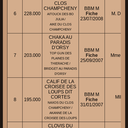
CLOS
CHAMPCHENY
BBM M
6
228.000
Fiche
M. DOM
AITOUCK DES BO
23/07/2008
JULIA /
AIKE DU CLOS
CHAMPCHENY
CHAKA AU
PARADIS
D'ORSY
BBM M
TOP GUN DES
7
203.000
Fiche
Mme ME
PLAINES DE
25/09/2007
THIERACHE /
BRIDGET AU PARADIS
D'ORSY
CALIF DE LA
CROISEE DES
LOUPS DIT
BBM M
CORTES
Mlle
8
195.000
Fiche
Sa
NAXOS DU CLOS
31/01/2007
CHAMPCHENY /
AKANNE DE LA
CROISEE DES LOUPS
CLOVIS DU