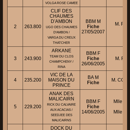
VOLGA ROSE CAMEE
CLIF DES
CHAUMES
D'AMBON
BBM M
M. FAY
2
263.800
Fiche
UGO DES CHAUMES
G
27/05/2007
D'AMBON /
VARGA DU CREUX
THATCHER
ARKANE
BBM F
TEAM DU CLOS
3
243.900
Fiche
M. PEN
CHAMPCHENY /
26/06/2005
RINA
VIC DE LA
BA M
4
235.200
MAISON DU
M. CORR
Fiche
PRINCE
ANAK DES
MALICAIRN
BBM F
Mlle ME
RICK DU CALVAIRE
5
229.200
Fiche
con
AUX ACACIAS /
14/06/2005
Mlle ME
SEEDJEE DES
MALICAIRNS
DOCK DU