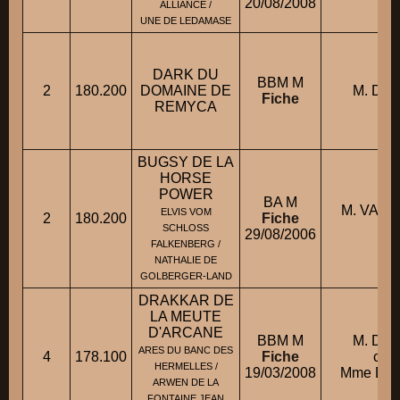
20/08/2008
ALLIANCE /
UNE DE LEDAMASE
DARK DU
BBM M
2
180.200
DOMAINE DE
M. DE
Fiche
REMYCA
BUGSY DE LA
HORSE
POWER
BA M
M. VAN 
ELVIS VOM
2
180.200
Fiche
A
SCHLOSS
29/08/2006
FALKENBERG /
NATHALIE DE
GOLBERGER-LAND
DRAKKAR DE
LA MEUTE
D'ARCANE
BBM M
M. DEN
ARES DU BANC DES
4
178.100
Fiche
cond
HERMELLES /
19/03/2008
Mme DEN
ARWEN DE LA
FONTAINE JEAN