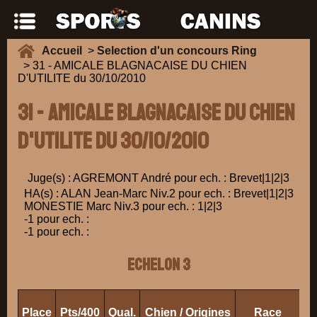
Accueil
>
Selection d'un concours Ring
> 31 - AMICALE BLAGNACAISE DU CHIEN
D'UTILITE du 30/10/2010
31 - AMICALE BLAGNACAISE DU CHIEN
D'UTILITE du 30/10/2010
Juge(s) : AGREMONT André pour ech. : Brevet|1|2|3
HA(s) : ALAN Jean-Marc Niv.2 pour ech. : Brevet|1|2|3
MONESTIE Marc Niv.3 pour ech. : 1|2|3
-1 pour ech. :
-1 pour ech. :
ECHELON 3
Place
Pts/400
Qual.
Chien / Origines
Race
Pr