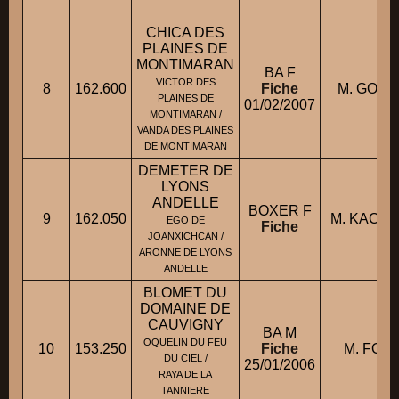
CHICA DES
PLAINES DE
MONTIMARAN
BA F
VICTOR DES
8
162.600
Fiche
M. GOUR
PLAINES DE
01/02/2007
MONTIMARAN /
VANDA DES PLAINES
DE MONTIMARAN
DEMETER DE
LYONS
ANDELLE
BOXER F
9
162.050
M. KACZM
EGO DE
Fiche
JOANXICHCAN /
ARONNE DE LYONS
ANDELLE
BLOMET DU
DOMAINE DE
CAUVIGNY
BA M
OQUELIN DU FEU
10
153.250
Fiche
M. FORT
DU CIEL /
25/01/2006
RAYA DE LA
TANNIERE