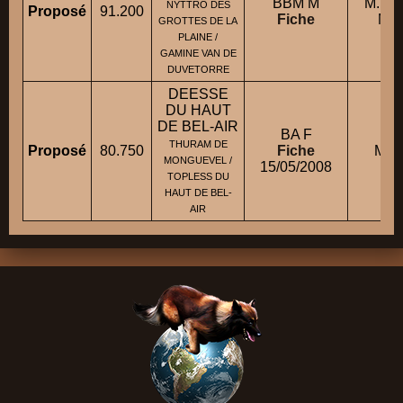
BBM M
M. M
NYTTRO DES
Proposé
91.200
Fiche
Mar
GROTTES DE LA
PLAINE /
GAMINE VAN DE
DUVETORRE
DEESSE
DU HAUT
DE BEL-AIR
BA F
THURAM DE
Proposé
80.750
Fiche
M. T
MONGUEVEL /
15/05/2008
TOPLESS DU
HAUT DE BEL-
AIR