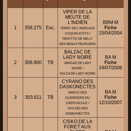
VIPER DE LA
MEUTE DE
L'INDIEN
BBM M
1
358.275
Exc.
Fiche
TERRY DE L'AVEN AUX
15/04/2004
COQUELICOTS /
PAYOTTE DE NELLY
DES BEAUX PEUPLIERS
BALZAC DE
LADY NOIRE
BA M
2
306.900
TB
Fiche
VARGAS DE LADY
24/07/2006
NOIRE /
VULCA DE LADY NOIRE
CYRANO DES
DASKONECTES
BA M
SARCO DES
3
303.611
TB
Fiche
GUERRIERS DU
12/10/2007
CREPUSCULE /
VOX DEI DES
DASKONECTES
CISKO DE LA
FORET AUX