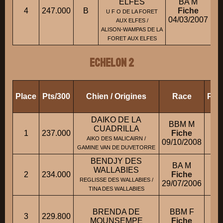
ELFES
BA M
4
247.000
B
Fiche
U F O DE LA FORET
04/03/2007
AUX ELFES /
ALISON-WAMPAS DE LA
FORET AUX ELFES
ECHELON 2
Place
Pts/300
Chien / Origines
Race
Prop
DAIKO DE LA
BBM M
CUADRILLA
1
237.000
Fiche
AIKO DES MALICAIRN /
09/10/2008
GAMINE VAN DE DUVETORRE
BENDJY DES
BA M
WALLABIES
2
234.000
Fiche
REGLISSE DES WALLABIES /
29/07/2006
TINA DES WALLABIES
BRENDA DE
BBM F
3
229.800
M.
MOUNSEMPE
Fiche