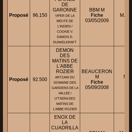
DE
GARONNE
BBM M
Proposé
96.150
Fiche
M. B
VIPER DE LA
03/05/2009
MEUTE DE
L'INDIEN /
COOKIE V.
DAMON D.
DUNKELKRAFT
DEMON
DES
MATINS DE
L'ABBE
ROZIER
BEAUCERON
M
M. 
ARTZAIN DU
Proposé
92.500
Fiche
DOMAINE DES
05/09/2008
GARDIENS DE LA
VALLEE /
U'TXERA DES
MATINS DE
L'ABBE ROZIER
ENOX DE
LA
CUADRILLA