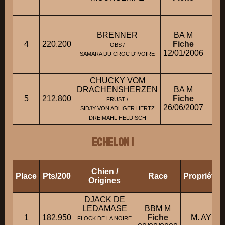
BRENNER
BA M
4
220.200
Fiche
OBS /
12/01/2006
SAMARA DU CROC D'IVOIRE
CHUCKY VOM
DRACHENSHERZEN
BA M
5
212.800
Fiche
FRUST /
26/06/2007
SIDJY VON ADLIGER HERTZ
DREIMAHL HELDISCH
ECHELON 1
Chien /
Place
Pts/200
Race
Propriétai
Origines
DJACK DE
LEDAMASE
BBM M
1
182.950
Fiche
M. AYELA
FLOCK DE LA NOIRE