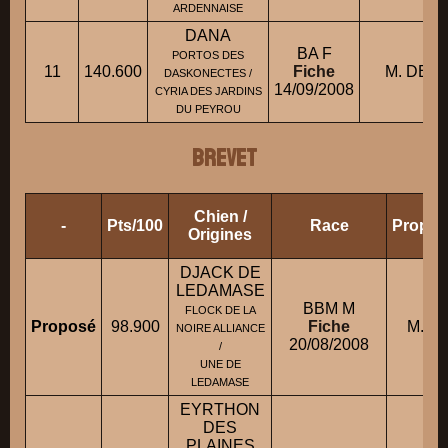
ARDENNAISE
DANA
BA F
PORTOS DES
11
140.600
Fiche
M. DELU
DASKONECTES /
14/09/2008
CYRIA DES JARDINS
DU PEYROU
BREVET
Chien /
-
Pts/100
Race
Proprié
Origines
DJACK DE
LEDAMASE
BBM M
FLOCK DE LA
Proposé
98.900
Fiche
M. AY
NOIRE ALLIANCE
20/08/2008
/
UNE DE
LEDAMASE
EYRTHON
DES
PLAINES