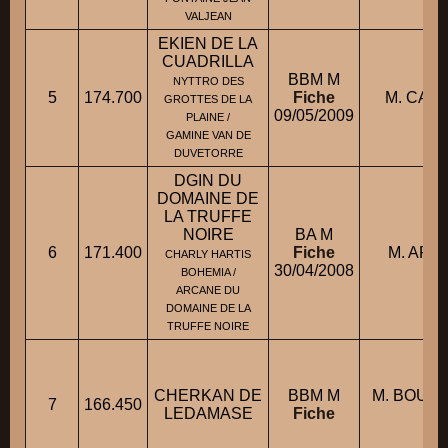
VALJEAN
EKIEN DE LA
CUADRILLA
BBM M
NYTTRO DES
5
174.700
Fiche
M. CAND
GROTTES DE LA
09/05/2009
PLAINE /
GAMINE VAN DE
DUVETORRE
DGIN DU
DOMAINE DE
LA TRUFFE
NOIRE
BA M
6
171.400
Fiche
M. ARRI
CHARLY HARTIS
30/04/2008
BOHEMIA /
ARCANE DU
DOMAINE DE LA
TRUFFE NOIRE
CHERKAN DE
BBM M
M. BOUIL
7
166.450
LEDAMASE
Fiche
C