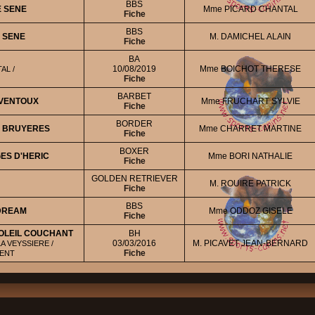
BBS
E SENE
Mme PICARD CHANTAL
Fiche
BBS
 SENE
M. DAMICHEL ALAIN
Fiche
BA
10/08/2019
Mme BOICHOT THERESE
AL /
Fiche
BARBET
 VENTOUX
Mme FRUCHART SYLVIE
Fiche
BORDER
 BRUYERES
Mme CHARRET MARTINE
Fiche
BOXER
ES D'HERIC
Mme BORI NATHALIE
Fiche
GOLDEN RETRIEVER
M. ROUIRE PATRICK
Fiche
BBS
 DREAM
Mme ODDOZ GISELE
Fiche
OLEIL COUCHANT
BH
03/03/2016
M. PICAVET JEAN-BERNARD
A VEYSSIERE /
Fiche
DENT