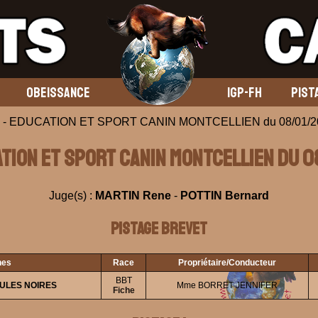
OBEISSANCE
IGP-FH
PIST
 - EDUCATION ET SPORT CANIN MONTCELLIEN du 08/01/2
ATION ET SPORT CANIN MONTCELLIEN du 
Juge(s) :
MARTIN Rene
-
POTTIN Bernard
Pistage Brevet
nes
Race
Propriétaire/Conducteur
BBT
EULES NOIRES
Mme BORRET JENNIFER
Fiche