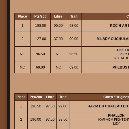
Place
Pts/200
Libre
Trait
C
1
188.00
95.00
93.00
ROC'H AR 
2
127.00
37.00
90.00
MILADY CUCHULAI
OZIL D
NC
96.50
NC
96.50
JERIKO 
NIKITA D
NC
69.00
NC
69.00
PHEBUS 
Place
Pts/200
Libre
Trait
Chien / Origine
1
196.50
97.50
99.00
JAVIR DU CHATEAU DU
PHALLON
2
196.00
97.50
98.50
IKAR VOM FICHTENT
LIZY