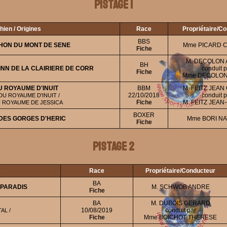
Pistage 1
hien / Origines
Race
Propriétaire/C
BBS
HON DU MONT DE SENE
Mme PICARD 
Fiche
M. DECOLON 
BH
NN DE LA CLAIRIERE DE CORR
conduit p
Fiche
Mme DECOLON
U ROYAUME D'INUIT
BBM
M. FEITZ JEA
22/10/2018
conduit p
DU ROYAUME D'INUIT /
Fiche
M. FEITZ JEA
U ROYAUME DE JESSICA
BOXER
DES GORGES D'HERIC
Mme BORI NA
Fiche
Pistage 2
s
Race
Propriétaire/Conducteur
BA
 PARADIS
M. SCHWOB ANDRE
Fiche
BA
M. DUBOIS GERARD
10/08/2019
conduit par
AL /
Fiche
Mme BOICHOT THERESE