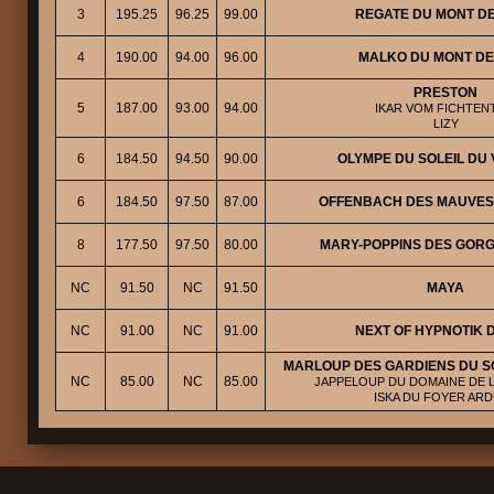
3
195.25
96.25
99.00
REGATE DU MONT D
4
190.00
94.00
96.00
MALKO DU MONT DE
PRESTON
5
187.00
93.00
94.00
IKAR VOM FICHTENT
LIZY
6
184.50
94.50
90.00
OLYMPE DU SOLEIL DU
6
184.50
97.50
87.00
OFFENBACH DES MAUVES
8
177.50
97.50
80.00
MARY-POPPINS DES GORG
NC
91.50
NC
91.50
MAYA
NC
91.00
NC
91.00
NEXT OF HYPNOTIK
MARLOUP DES GARDIENS DU S
NC
85.00
NC
85.00
JAPPELOUP DU DOMAINE DE L
ISKA DU FOYER AR