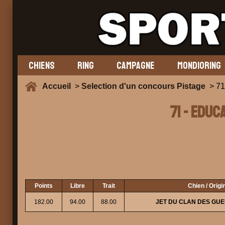
CHIENS
RING
CAMPAGNE
MONDIORING
Accueil
>
Selection d'un concours Pistage
> 71
71 - EDUC
Points
Libre
Trait
Chien / Origi
182.00
94.00
88.00
JET DU CLAN DES GU