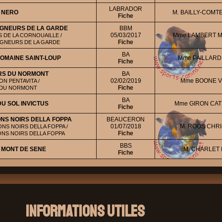
LABRADOR
NERO
M. BAILLY-COMT
Fiche
IGNEURS DE LA GARDE
BBM
05/03/2017
Mme LAMBERT 
S DE LA CORNOUAILLE /
Fiche
IGNEURS DE LA GARDE
BA
OMAINE SAINT-LOUP
Mme PAILLARD
Fiche
URS DU NORMONT
BA
02/02/2019
Mme BOONE 
ON PENTAVITA /
Fiche
 DU NORMONT
BA
U SOL INVICTUS
Mme GIRON CA
Fiche
ONS NOIRS DELLA FOPPA
BEAUCERON
01/07/2018
M. ROOS CHRI
NS NOIRS DELLA FOPPA /
Fiche
NS NOIRS DELLA FOPPA
BBS
 MONT DE SENE
M. CHARLET 
Fiche
Informations Utiles