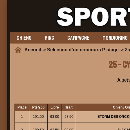
CHIENS
RING
CAMPAGNE
MONDIORING
Accueil
>
Selection d'un concours Pistage
> 25
25 - C
Juge(s
Place
Pts/200
Libre
Trait
Chien / Or
1
191.50
93.00
98.50
STORM DES ORCKI