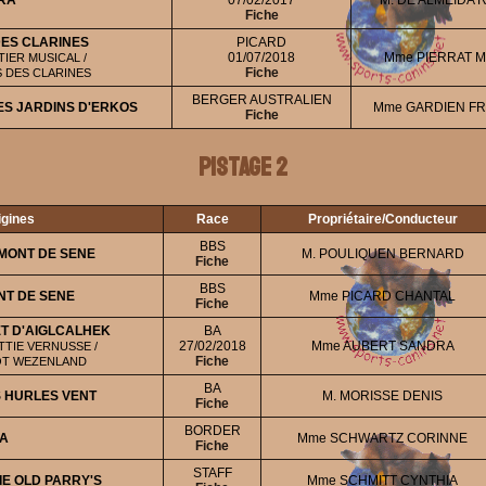
RA
07/02/2017
M. DE ALMEIDA 
Fiche
DES CLARINES
PICARD
01/07/2018
Mme PIERRAT 
IER MUSICAL /
Fiche
 DES CLARINES
BERGER AUSTRALIEN
ES JARDINS D'ERKOS
Mme GARDIEN F
Fiche
Pistage 2
igines
Race
Propriétaire/Conducteur
BBS
MONT DE SENE
M. POULIQUEN BERNARD
Fiche
BBS
NT DE SENE
Mme PICARD CHANTAL
Fiche
ET D'AIGLCALHEK
BA
27/02/2018
Mme AUBERT SANDRA
TTIE VERNUSSE /
Fiche
OT WEZENLAND
BA
S HURLES VENT
M. MORISSE DENIS
Fiche
BORDER
A
Mme SCHWARTZ CORINNE
Fiche
STAFF
IE OLD PARRY'S
Mme SCHMITT CYNTHIA