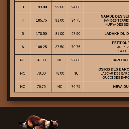
3
193.00
99.00
94.00
NAIADE DES SE
4
185.75
91.00
94.75
IAM DES TERRE
HURYA DES SE
5
178.50
81.00
97.50
LADAKH DU D
PETIT O
6
108.25
37.50
70.75
AREK V
GULLI
NC
97.00
NC
97.00
JARECK D
OSIRIS DES BAR
NC
78.00
78.00
NC
LASCAR DES BARO
GUCCI DES BARO
NC
76.75
NC
76.75
NEVA DU