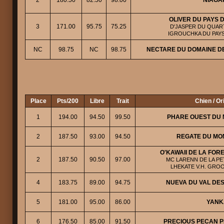
2
180.50
82.50
98.00
NIAGA
OLIVER DU PAYS 
3
171.00
95.75
75.25
D'JASPER DU QUART
IGROUCHKA DU PAYS
NC
98.75
NC
98.75
NECTARE DU DOMAINE D
Place
Pts/200
Libre
Trait
Chien / Or
1
194.00
94.50
99.50
PHARE OUEST DU 
2
187.50
93.00
94.50
REGATE DU MO
O'KAWAII DE LA FOR
2
187.50
90.50
97.00
MC LARENN DE LA PE
LHEKATE V.H. GRO
4
183.75
89.00
94.75
NUEVA DU VAL DE
5
181.00
95.00
86.00
YANK
6
176.50
85.00
91.50
PRECIOUS PECAN P