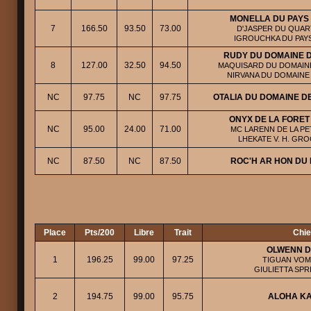
MONELLA DU PAYS
7
166.50
93.50
73.00
D'JASPER DU QUART
IGROUCHKA DU PAYS
RUDY DU DOMAINE D
8
127.00
32.50
94.50
MAQUISARD DU DOMAINE 
NIRVANA DU DOMAINE 
NC
97.75
NC
97.75
OTALIA DU DOMAINE D
ONYX DE LA FORET
NC
95.00
24.00
71.00
MC LARENN DE LA PE
LHEKATE V. H. GR
NC
87.50
NC
87.50
ROC'H AR HON DU
Place
Pts/200
Libre
Trait
Chie
OLWENN D
1
196.25
99.00
97.25
TIGUAN VOM
GIULIETTA SPR
2
194.75
99.00
95.75
ALOHA KA