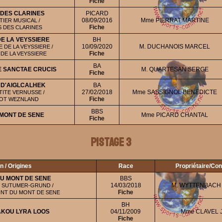
Fiche
 DES CLARINES
PICARD
08/09/2016
Mme PIERRAT MARTINE
IER MUSICAL /
Fiche
 DES CLARINES
E LA VEYSSIERE
BH
10/09/2020
M. DUCHANOIS MARCEL
DE LA VEYSSIERE /
Fiche
DE LA VEYSSIERE
BA
E SANCTAE CRUCIS
M. QUARTESAN SERGE
Fiche
 D'AIGLCALHEK
BA
27/02/2018
Mme SASSIGNOL BENEDICTE
TITE VERNUSSE /
Fiche
OOT WEZNLAND
BBS
 MONT DE SENE
Mme PICARD CHANTAL
Fiche
Pistage 3
n / Origines
Race
Propriétaire/Co
U MONT DE SENE
BBS
14/03/2018
M. WYTTENBACH
 SUTUMER-GRUND /
Fiche
INT DU MONT DE SENE
BH
KOU LYRA LOOS
04/11/2009
Mme CLAVEL J
Fiche