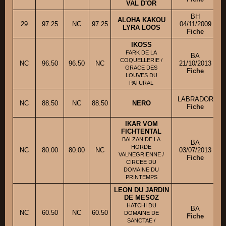
VAL D'OR
BH
ALOHA KAKOU
29
97.25
NC
97.25
04/11/2009
LYRA LOOS
Fiche
IKOSS
FARK DE LA
BA
COQUELLERIE /
NC
96.50
96.50
NC
21/10/2013
GRACE DES
Fiche
LOUVES DU
PATURAL
LABRADOR
NC
88.50
NC
88.50
NERO
Fiche
IKAR VOM
FICHTENTAL
BALZAN DE LA
BA
HORDE
NC
80.00
80.00
NC
03/07/2013
VALNEGRIENNE /
Fiche
CIRCEE DU
DOMAINE DU
PRINTEMPS
LEON DU JARDIN
DE MESOZ
HATCHI DU
BA
NC
60.50
NC
60.50
DOMAINE DE
Fiche
SANCTAE /