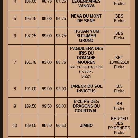
4
196.00
98.75
97.25
LEGENDAIRES
Fiche
VANOVA
NEVA DU MONT
BBS
5
195.75
99.00
96.75
DE SENE
Fiche
TIGUAN VOM
BBS
6
192.25
99.00
93.25
SUTUMER
Fiche
GRUND
F'AGUILERA DES
IRIS DU
DOMAINE
BBT
7
191.75
93.00
98.75
MOUREN
10/09/2010
Fiche
BRUCE DU HAUT DE
L'ARIZE /
DIZZY
JARECK DU SOL
BA
8
191.00
99.00
92.00
INVICTUS
Fiche
E'CLIPS DES
BH
9
189.50
99.50
90.00
DRAGONS DU
M
Fiche
COURTIVAL
BERGER
DES
10
189.00
98.50
90.50
JIMBO
PYRENEES
Fiche