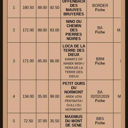
OFFENBACH
DES
BORDER
Mm
1
180.50
88.00
92.50
MAUVES
Fiche
BRUYERES
NINO DU
CHEMIN
BA
2
172.00
89.00
83.00
DES
M. S
Fiche
PIERRES
NOIRES
LOCA DE LA
TERRE DES
DIEUX
BBM
KAWATZ OF
3
171.00
85.00
86.00
M. 
Fiche
NINIEK WISH /
HERA DE LA
TERRE DES
DIEUX
PETIT OURS
DU
NORMONT
BA
4
134.00
35.00
99.00
02/02/2019
Mme 
AREK VON
Fiche
PENTAVITA /
GULLI DU
NORMONT
MAXIMUS
BBS
M
5
72.50
37.00
35.50
DU MONT
Fiche
C
DE SENE