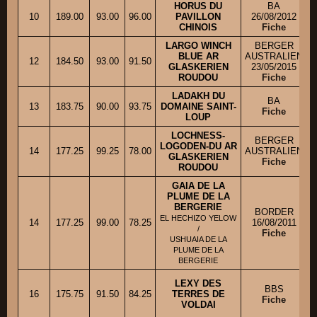
HORUS DU
BA
10
189.00
93.00
96.00
PAVILLON
26/08/2012
CHINOIS
Fiche
LARGO WINCH
BERGER
BLUE AR
AUSTRALIEN
12
184.50
93.00
91.50
M
GLASKERIEN
23/05/2015
ROUDOU
Fiche
LADAKH DU
BA
13
183.75
90.00
93.75
DOMAINE SAINT-
Fiche
LOUP
LOCHNESS-
BERGER
LOGODEN-DU AR
14
177.25
99.25
78.00
AUSTRALIEN
GLASKERIEN
Fiche
ROUDOU
GAIA DE LA
PLUME DE LA
BERGERIE
BORDER
EL HECHIZO YELOW
14
177.25
99.00
78.25
16/08/2011
/
Fiche
USHUAIA DE LA
PLUME DE LA
BERGERIE
LEXY DES
BBS
16
175.75
91.50
84.25
TERRES DE
Fiche
VOLDAI