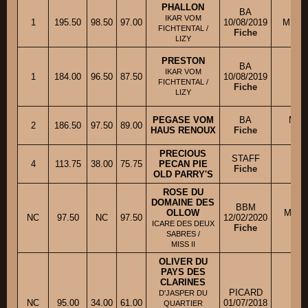
PHALLON
BA
IKAR VOM
1
195.50
98.50
97.00
10/08/2019
M. D
FICHTENTAL /
Fiche
LIZY
PRESTON
BA
Mm
IKAR VOM
1
184.00
96.50
87.50
10/08/2019
FICHTENTAL /
Fiche
LIZY
PEGASE VOM
BA
Mme
2
186.50
97.50
89.00
HAUS RENOUX
Fiche
PRECIOUS
STAFF
Mm
4
113.75
38.00
75.75
PECAN PIE
Fiche
OLD PARRY'S
ROSE DU
DOMAINE DES
BBM
OLLOW
M. C
NC
97.50
NC
97.50
12/02/2020
ICARE DES DEUX
Fiche
SABRES /
MISS II
OLIVER DU
PAYS DES
CLARINES
PICARD
D'JASPER DU
Mm
NC
95.00
34.00
61.00
01/07/2018
QUARTIER