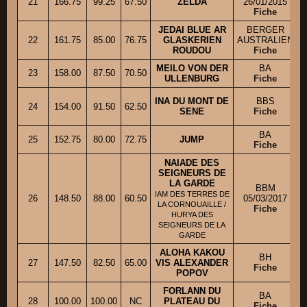
21
166.75
99.25
67.50
ZELDA
26/01/2015
Fiche
JEDAI BLUE AR
BERGER
22
161.75
85.00
76.75
GLASKERIEN
AUSTRALIEN
ROUDOU
Fiche
MEILO VON DER
BA
23
158.00
87.50
70.50
ULLENBURG
Fiche
INA DU MONT DE
BBS
24
154.00
91.50
62.50
SENE
Fiche
BA
25
152.75
80.00
72.75
JUMP
Fiche
NAIADE DES
SEIGNEURS DE
LA GARDE
BBM
IAM DES TERRES DE
26
148.50
88.00
60.50
05/03/2017
LA CORNOUAILLE /
Fiche
HURYA DES
SEIGNEURS DE LA
GARDE
ALOHA KAKOU
BH
27
147.50
82.50
65.00
VIS ALEXANDER
Fiche
POPOV
FORLANN DU
BA
28
100.00
100.00
NC
PLATEAU DU
Fiche