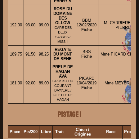
PARRY'S
ROSE DU
DOMAINE
DES
BBM
OLLOW
M. CARRIERE JE
192.00
93.00
99.00
12/02/2020
PIERRE
ICARE DES
Fiche
DEUX
SABRES /
MISS II
REGATE
BBS
189.75
91.50
98.25
DU MONT
Mme PICARD CHAN
Fiche
DE SENE
PRELE DE
HAGAN
AVA
PICARD
GRUSKO DU
181.00
92.00
89.00
10/04/2019
Mme MEYER ANN
COURANT
Fiche
DA??ERE /
IOLETTE DE
HAGAN
Pistage 1
Chien /
Place
Pts/200
Libre
Trait
Race
Proprié
Origines