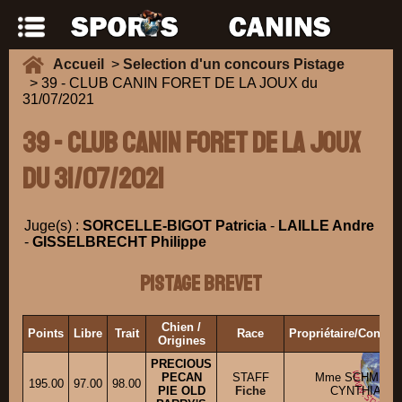
Accueil
>
Selection d'un concours Pistage
> 39 - CLUB CANIN FORET DE LA JOUX du
31/07/2021
39 - CLUB CANIN FORET DE LA JOUX
du 31/07/2021
Juge(s) :
SORCELLE-BIGOT Patricia
-
LAILLE Andre
-
GISSELBRECHT Philippe
Pistage Brevet
Chien /
Points
Libre
Trait
Race
Propriétaire/Conduc
Origines
PRECIOUS
PECAN
STAFF
Mme SCHMITT
195.00
97.00
98.00
PIE OLD
Fiche
CYNTHIA