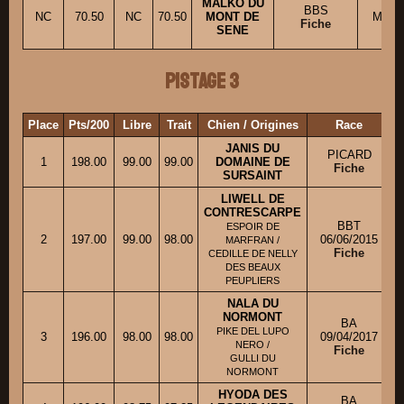
MALKO DU
BBS
NC
70.50
NC
70.50
MONT DE
M. D
Fiche
SENE
Pistage 3
Place
Pts/200
Libre
Trait
Chien / Origines
Race
P
JANIS DU
PICARD
1
198.00
99.00
99.00
DOMAINE DE
Fiche
SURSAINT
LIWELL DE
CONTRESCARPE
BBT
ESPOIR DE
2
197.00
99.00
98.00
06/06/2015
MARFRAN /
Fiche
CEDILLE DE NELLY
DES BEAUX
PEUPLIERS
NALA DU
NORMONT
BA
PIKE DEL LUPO
3
196.00
98.00
98.00
09/04/2017
NERO /
Fiche
GULLI DU
NORMONT
HYODA DES
BA