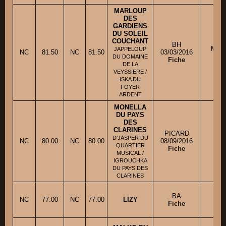
MARLOUP
DES
GARDIENS
DU SOLEIL
COUCHANT
BH
M. P
JAPPELOUP
NC
81.50
NC
81.50
03/03/2016
DU DOMAINE
Fiche
DE LA
VEYSSIERE /
ISKA DU
FOYER
ARDENT
MONELLA
DU PAYS
DES
CLARINES
PICARD
M
D'JASPER DU
NC
80.00
NC
80.00
08/09/2016
QUARTIER
Fiche
MUSICAL /
IGROUCHKA
DU PAYS DES
CLARINES
BA
Mm
NC
77.00
NC
77.00
LIZY
Fiche