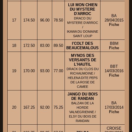
LUI MON CHIEN
DU MYSTERE
D'ARROC
BA
DRACO DU
17
174.50
96.00
78.50
28/04/2015
MYSTERE D'ARROC
Fiche
/
IKAWA DU DOMAINE
SAINT LOUP
I'COLT DES
BBM
18
172.50
83.00
89.50
BEAUCEMALOUS
Fiche
MYNOS DES
VERSANTS DE
L'HAUTIL
BBT
DRACK DU CLOS DU
19
170.00
93.00
77.00
14/03/2016
RICHAUMOINE /
Fiche
HELENA DITE PEPS
DE LA ROSE DE
CAMEE
JANGO DU BOIS
DE RANDAN
BA
BALZAN DE LA
20
167.25
92.00
75.25
17/03/2014
HORDE
Fiche
VALNEGRIENNE /
ELSY DU BOIS DE
RANDAN
CROISE