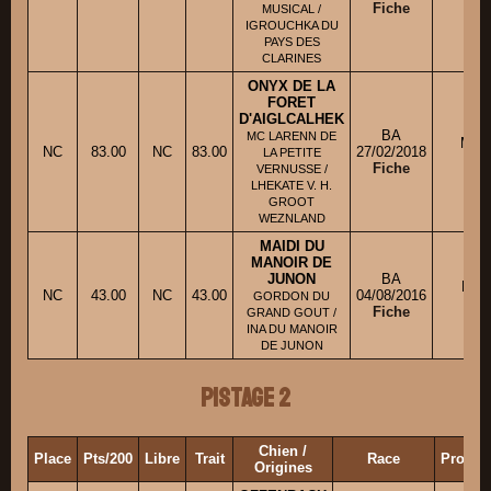
Fiche
MUSICAL /
IGROUCHKA DU
PAYS DES
CLARINES
ONYX DE LA
FORET
D'AIGLCALHEK
BA
MC LARENN DE
Mme
NC
83.00
NC
83.00
27/02/2018
LA PETITE
B
Fiche
VERNUSSE /
LHEKATE V. H.
GROOT
WEZNLAND
MAIDI DU
MANOIR DE
JUNON
BA
Mme
NC
43.00
NC
43.00
04/08/2016
GORDON DU
M
Fiche
GRAND GOUT /
INA DU MANOIR
DE JUNON
Pistage 2
Chien /
Place
Pts/200
Libre
Trait
Race
Proprié
Origines