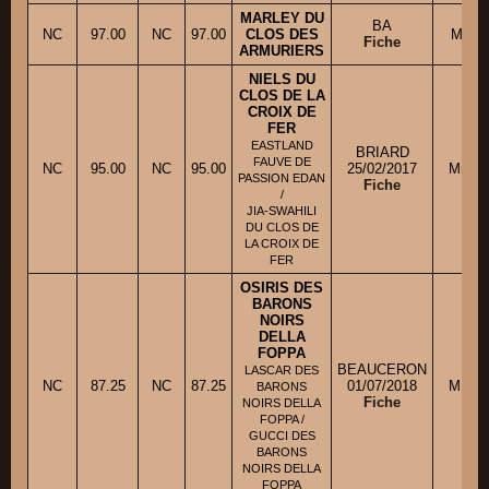
MARLEY DU
BA
NC
97.00
NC
97.00
CLOS DES
M. H
Fiche
ARMURIERS
NIELS DU
CLOS DE LA
CROIX DE
FER
EASTLAND
BRIARD
FAUVE DE
NC
95.00
NC
95.00
25/02/2017
Mme 
PASSION EDAN
Fiche
/
JIA-SWAHILI
DU CLOS DE
LA CROIX DE
FER
OSIRIS DES
BARONS
NOIRS
DELLA
FOPPA
BEAUCERON
LASCAR DES
NC
87.25
NC
87.25
01/07/2018
M. R
BARONS
Fiche
NOIRS DELLA
FOPPA /
GUCCI DES
BARONS
NOIRS DELLA
FOPPA