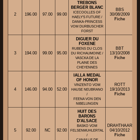
TREBONS
BERGER BLANC
BBS
ICECOOLLES OF
2
196.00
97.00
99.00
30/08/2009
HAELY'S FUTURE /
Fiche
DANKA-PRINCESS
VOM DURBUSCHER
FORST
DIGUER DU
FOXENE
BBT
RUBENS DU CLOS
3
194.00
99.00
95.00
13/10/2008
DU RICHAUMOINE /
Fiche
VASCKA DE LA
PLAINE DES
CHEYENNES
IALLA MEDAL
OF HONOR
ROTT
VINZENTO VOM
4
146.00
94.00
52.00
19/10/2013
M
HAUSE NEUBRANO
Fiche
/
FEENA VON DEN
NIBELUNGEN
HUIT DES
BARONS
D'ALSACE
DRAHTHAAR
BASKO VOM
5
92.00
NC
92.00
04/10/2012
FELSENMUHLERTAL
Fiche
/
CANAILLE DE