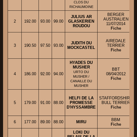
CLOS DU
RICHAUMOINE
BERGER
JULIUS AR
AUSTRALIEN
2
192.00
93.00
99.00
GLASKERIEN
11/07/2014
ROUDOU
Fiche
AIREDALE
JUDITH DU
3
190.50
97.50
93.00
TERRIER
MOCKCASTEL
Fiche
HYADES DU
MUSHER
BBT
URTO DU
4
186.00
92.00
94.00
08/04/2012
MUSHER /
Fiche
CANAILLE DU
MUSHER
HELFI DE LA
STAFFORDSHIRE
5
179.00
91.00
88.00
PROMESSE
BULL TERRIER
D'HYSSAMBRE
Fiche
BBM
6
177.00
89.00
88.00
MIRU
Fiche
LOKI DU
RELAIS DE LA