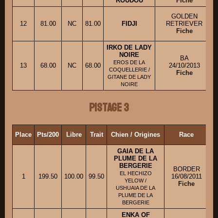
ROUDOU
Fiche
GOLDEN
12
81.00
NC
81.00
FIDJI
RETRIEVER
Fiche
IRKO DE LADY
NOIRE
BA
EROS DE LA
13
68.00
NC
68.00
24/10/2013
COQUELLERIE /
Fiche
GITANE DE LADY
NOIRE
Pistage 3
Place
Pts/200
Libre
Trait
Chien / Origines
Race
Pr
GAIA DE LA
PLUME DE LA
BERGERIE
BORDER
EL HECHIZO
1
199.50
100.00
99.50
16/08/2011
YELOW /
Fiche
USHUAIA DE LA
PLUME DE LA
BERGERIE
ENKA OF