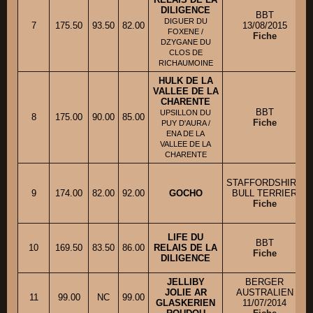
DILIGENCE
BBT
DIGUER DU
7
175.50
93.50
82.00
13/08/2015
FOXENE /
Fiche
DZYGANE DU
CLOS DE
RICHAUMOINE
HULK DE LA
VALLEE DE LA
CHARENTE
BBT
UPSILLON DU
8
175.00
90.00
85.00
Fiche
PUY D'AURA /
ENA DE LA
VALLEE DE LA
CHARENTE
STAFFORDSHIRE
9
174.00
82.00
92.00
GOCHO
BULL TERRIER
Fiche
LIFE DU
BBT
10
169.50
83.50
86.00
RELAIS DE LA
Fiche
DILIGENCE
JELLIBY
BERGER
JOLIE AR
AUSTRALIEN
11
99.00
NC
99.00
GLASKERIEN
11/07/2014