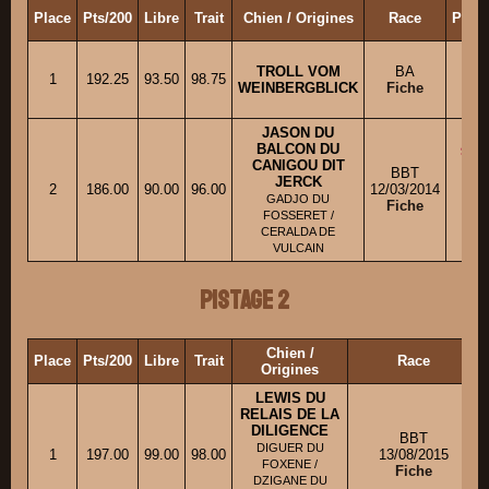
Place
Pts/200
Libre
Trait
Chien / Origines
Race
Propr
TROLL VOM
BA
1
192.25
93.50
98.75
M. 
WEINBERGBLICK
Fiche
JASON DU
BALCON DU
CANIGOU DIT
BBT
JERCK
M.
2
186.00
90.00
96.00
12/03/2014
GADJO DU
Fiche
FOSSERET /
CERALDA DE
VULCAIN
Pistage 2
Chien /
Place
Pts/200
Libre
Trait
Race
Origines
LEWIS DU
RELAIS DE LA
DILIGENCE
BBT
DIGUER DU
1
197.00
99.00
98.00
13/08/2015
FOXENE /
Fiche
DZIGANE DU