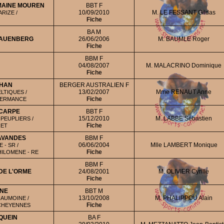
OMAINE MOUREN
BBT F
10/09/2010
M. LE FESSANT Gildas
RIZE /
Fiche
BA M
HAUENBERG
26/06/2006
M. BAUMLE Roger
Fiche
BBM F
04/08/2007
M. MALACRINO Dominique
Fiche
IHAN
BERGER AUSTRALIEN F
13/02/2007
Mme RENAUT Anne
LTIQUES /
Fiche
GERMANCE
CARPE
BBT F
15/12/2010
M. LABBE Sebastien
PEUPLIERS /
Fiche
RET
LAVANDES
BBM F
06/06/2004
Mlle LAMBERT Monique
 - SR /
Fiche
HILOMENE - RE
BBM F
DE L'ORME
24/08/2001
M. OLIVIER Cyrille
Fiche
ENE
BBT M
13/10/2008
M. PHALIPPOU Alain
AUMOINE /
Fiche
 CHEYENNES
QUEIN
BA F