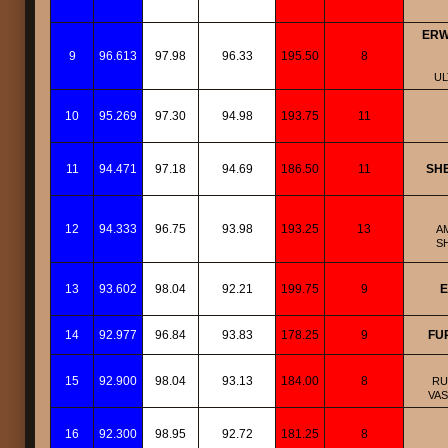
ERW
9
96.613
97.98
96.33
195.50
8
UL
10
95.269
97.30
94.98
193.75
11
11
94.471
97.18
94.69
186.50
11
SHE
12
94.333
96.75
93.98
193.25
13
A
S
13
93.602
98.04
92.21
199.75
9
E
14
92.977
96.84
93.83
178.25
9
FU
15
92.900
98.04
93.13
184.00
8
RU
VAS
16
92.300
98.95
92.72
181.25
8