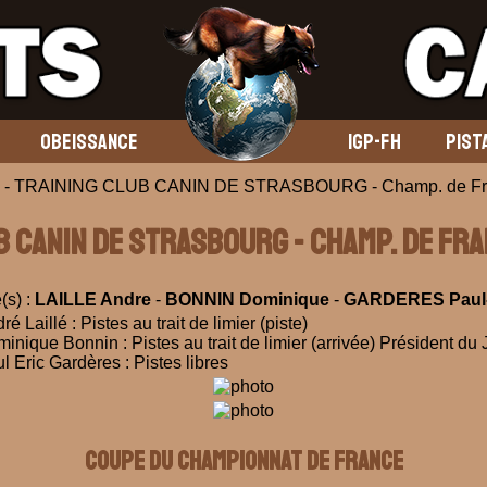
OBEISSANCE
IGP-FH
PIST
 - TRAINING CLUB CANIN DE STRASBOURG - Champ. de Fra
UB CANIN DE STRASBOURG - Champ. de Fra
(s) :
LAILLE Andre
-
BONNIN Dominique
-
GARDERES Paul-
ré Laillé : Pistes au trait de limier (piste)
inique Bonnin : Pistes au trait de limier (arrivée) Président du 
l Eric Gardères : Pistes libres
Coupe du Championnat de France