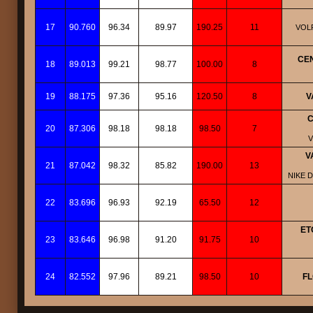
17
90.760
96.34
89.97
190.25
11
VOLP
CE
18
89.013
99.21
98.77
100.00
8
19
88.175
97.36
95.16
120.50
8
V
C
20
87.306
98.18
98.18
98.50
7
V
V
21
87.042
98.32
85.82
190.00
13
NIKE 
22
83.696
96.93
92.19
65.50
12
ET
23
83.646
96.98
91.20
91.75
10
24
82.552
97.96
89.21
98.50
10
FL