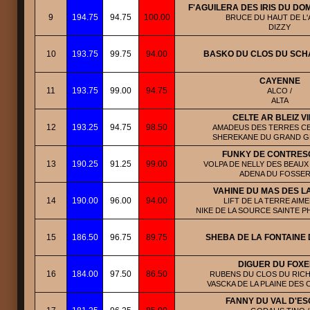
F'AGUILERA DES IRIS DU D
9
194.75
94.75
100.00
BRUCE DU HAUT DE L'A
DIZZY
10
193.75
99.75
94.00
BASKO DU CLOS DU SC
CAYENNE
11
193.75
99.00
94.75
ALCO /
ALTA
CELTE AR BLEIZ V
12
193.25
94.75
98.50
AMADEUS DES TERRES CE
SHEREKANE DU GRAND 
FUNKY DE CONTRES
13
190.25
91.25
99.00
VOLPA DE NELLY DES BEAUX 
ADENA DU FOSSE
VAHINE DU MAS DES 
14
190.00
96.00
94.00
LIFT DE LA TERRE AIMEE
NIKE DE LA SOURCE SAINTE P
15
186.50
96.75
89.75
SHEBA DE LA FONTAINE 
DIGUER DU FOX
16
184.00
97.50
86.50
RUBENS DU CLOS DU RICH
VASCKA DE LA PLAINE DES
FANNY DU VAL D'ES