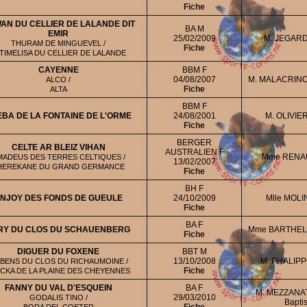
Fiche
AN DU CELLIER DE LALANDE DIT
BA M
EMIR
25/02/2009
M. JEGARD
THURAM DE MINGUEVEL /
Fiche
TIMELISA DU CELLIER DE LALANDE
CAYENNE
BBM F
04/08/2007
M. MALACRINO
ALCO /
Fiche
ALTA
BBM F
BA DE LA FONTAINE DE L'ORME
24/08/2001
M. OLIVIER
Fiche
BERGER
CELTE AR BLEIZ VIHAN
AUSTRALIEN F
Mme RENA
MADEUS DES TERRES CELTIQUES /
13/02/2007
HEREKANE DU GRAND GERMANCE
Fiche
BH F
NJOY DES FONDS DE GUEULE
24/10/2009
Mlle MOLI
Fiche
BA F
RY DU CLOS DU SCHAUENBERG
Mme BARTHELE
Fiche
DIGUER DU FOXENE
BBT M
13/10/2008
M. PHALIPP
BENS DU CLOS DU RICHAUMOINE /
Fiche
CKA DE LA PLAINE DES CHEYENNES
FANNY DU VAL D'ESQUEIN
BA F
M. MEZZANAT
29/03/2010
GODALIS TINO /
Baptis