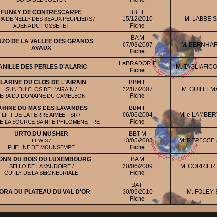
Fiche
BORA DEL COETER
FUNKY DE CONTRESCARPE
BBT F
15/12/2010
M. LABBE S
A DE NELLY DES BEAUX PEUPLIERS /
Fiche
ADENA DU FOSSERET
BA M
NZO DE LA VALLEE DES GRANDS
07/03/2007
M. BERNHAR
AVAUX
Fiche
LABRADOR F
ANILLE DES PERLES D'ALARIC
M. TAGLIAFICO
Fiche
LARINE DU CLOS DE L'AIRAIN
BBM F
22/07/2007
M. GUILLEMA
SUN DU CLOS DE L'AIRAIN /
Fiche
ERA DU DOMAINE DU CAMELEON
AHINE DU MAS DES LAVANDES
BBM F
06/06/2004
Mlle LAMBER
LIFT DE LA TERRE AIMEE - SR /
Fiche
DE LA SOURCE SAINTE PHILOMENE - RE
URTO DU MUSHER
BBT M
13/05/2003
M. REPESSE 
LEWIS /
Fiche
PHELINE DE MOUNSEMPE
ONN DU BOIS DU LUXEMBOURG
BA M
20/06/2009
M. CORRIER 
SELLO DE LA VAUDOIRE /
Fiche
CURLY DE LA SEIGNEURIALE
BA F
ORA DU PLATEAU DU VAL D'OR
30/05/2010
M. FOLEY 
Fiche