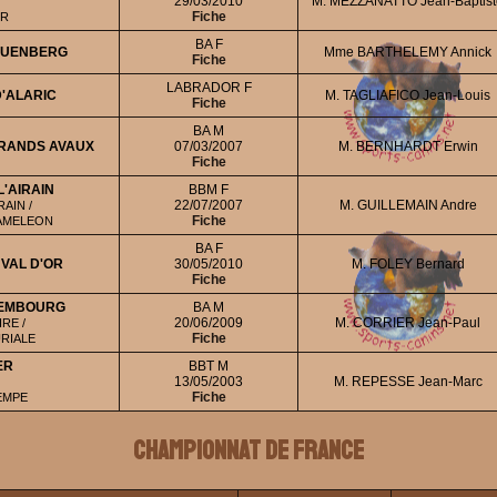
29/03/2010
M. MEZZANATTO Jean-Baptist
Fiche
ER
BA F
AUENBERG
Mme BARTHELEMY Annick
Fiche
LABRADOR F
D'ALARIC
M. TAGLIAFICO Jean-Louis
Fiche
BA M
GRANDS AVAUX
07/03/2007
M. BERNHARDT Erwin
Fiche
L'AIRAIN
BBM F
22/07/2007
M. GUILLEMAIN Andre
AIN /
Fiche
CAMELEON
BA F
VAL D'OR
30/05/2010
M. FOLEY Bernard
Fiche
XEMBOURG
BA M
20/06/2009
M. CORRIER Jean-Paul
RE /
Fiche
URIALE
ER
BBT M
13/05/2003
M. REPESSE Jean-Marc
Fiche
EMPE
Championnat de France