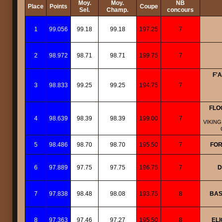
Moy.
Moy.
NB
Place
Points
Coupe
Sel.
Champ.
concours
1
99.056
99.18
99.18
197.25
7
2
98.972
98.71
98.71
199.75
7
F'
3
98.833
99.25
99.25
194.75
7
FLO
4
98.639
98.39
98.39
199.00
7
VIKING
5
98.486
98.70
98.70
195.50
7
FOR
6
97.889
97.75
97.75
196.75
7
D
7
97.838
98.48
98.08
193.75
8
BAS
8
97.363
97.46
97.27
195.50
8
EL