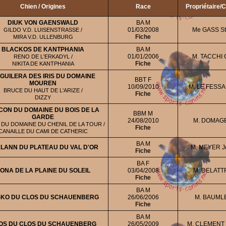
Chien / Origines
Race
Propriétaire/
DIUK VON GAENSWALD
BA M
01/03/2008
Me GASS St
GILDO V.D. LUISENSTRASSE /
Fiche
MIRA V.D. ULLENBURG
BLACKOS DE KANTPHANIA
BA M
01/01/2006
M. TACCHI C
RENO DE L'ERKADYL /
Fiche
NIKITA DE KANTPHANIA
AGUILERA DES IRIS DU DOMAINE
BBT F
MOUREN
10/09/2010
M. LE FESSA
BRUCE DU HAUT DE L'ARIZE /
Fiche
DIZZY
CON DU DOMAINE DU BOIS DE LA
BBM M
GARDE
24/08/2010
M. DOMAGE
 DU DOMAINE DU CHENIL DE LA TOUR /
Fiche
CANAILLE DU CAMI DE CATHERIC
BA M
LANN DU PLATEAU DU VAL D'OR
M. MEYER J
Fiche
BA F
ONA DE LA PLAINE DU SOLEIL
03/04/2008
M. DELATTR
Fiche
BA M
KO DU CLOS DU SCHAUENBERG
26/06/2006
M. BAUMLE
Fiche
BA M
IOS DU CLOS DU SCHAUENBERG
26/05/2009
M. CLEMENT 