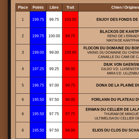
Place
Points
Libre
Trait
Chien / Origine
1
199.75
99.75
100.00
ENJOY DES FONDS DE
BLACKOS DE KANTP
2
199.75
100.00
99.75
RENO DE L'ERKADY
NIKITA DE KANTPHA
FLOCON DU DOMAINE DU BOI
3
199.00
99.00
100.00
VIKING DU DOMAINE DU CHENIL
CANAILLE DU CAMI DE 
DIUK VON GAENS
4
197.25
99.25
98.00
GILDO V.D. LUISENSTR
MIRA V.D. ULLENB
5
196.75
97.00
99.75
DONA DE LA PLAINE D
6
195.50
97.50
98.00
FORLANN DU PLATEAU DU
ERWAN DU CELLIER DE LALA
6
195.50
97.75
97.75
THURAM DE MINGUEV
ULTIMELISA DU CELLIER D
6
195.50
97.50
98.00
ELIOS DU CLOS DU SC