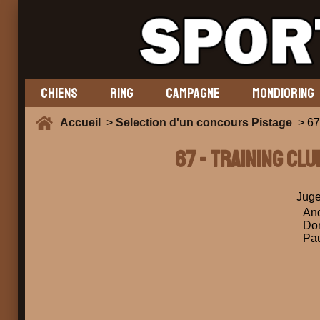
CHIENS
RING
CAMPAGNE
MONDIORING
Accueil
>
Selection d'un concours Pistage
> 67
67 - TRAINING CL
Juge
And
Dom
Pau