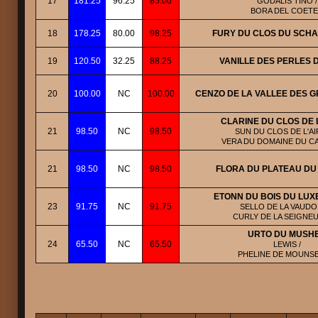
17
181.25
96.25
85.00
GODALIS TINO /
BORA DEL COET
18
178.25
80.00
98.25
FURY DU CLOS DU SCH
19
120.50
32.25
88.25
VANILLE DES PERLES 
20
100.00
NC
100.00
CENZO DE LA VALLEE DES 
CLARINE DU CLOS DE 
21
98.50
NC
98.50
SUN DU CLOS DE L'AIR
VERA DU DOMAINE DU 
21
98.50
NC
98.50
FLORA DU PLATEAU DU 
ETONN DU BOIS DU LU
23
91.75
NC
91.75
SELLO DE LA VAUDOI
CURLY DE LA SEIGNE
URTO DU MUSH
24
65.50
NC
65.50
LEWIS /
PHELINE DE MOUNS