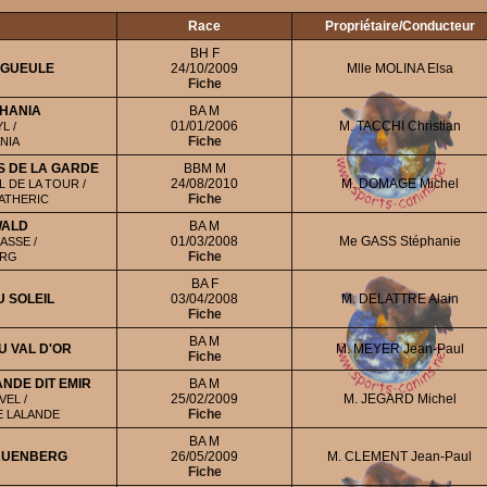
s
Race
Propriétaire/Conducteur
BH F
 GUEULE
24/10/2009
Mlle MOLINA Elsa
Fiche
HANIA
BA M
01/01/2006
M. TACCHI Christian
L /
Fiche
NIA
S DE LA GARDE
BBM M
24/08/2010
M. DOMAGE Michel
 DE LA TOUR /
Fiche
CATHERIC
WALD
BA M
01/03/2008
Me GASS Stéphanie
ASSE /
Fiche
URG
BA F
U SOLEIL
03/04/2008
M. DELATTRE Alain
Fiche
BA M
 VAL D'OR
M. MEYER Jean-Paul
Fiche
NDE DIT EMIR
BA M
25/02/2009
M. JEGARD Michel
EL /
Fiche
E LALANDE
BA M
HAUENBERG
26/05/2009
M. CLEMENT Jean-Paul
Fiche