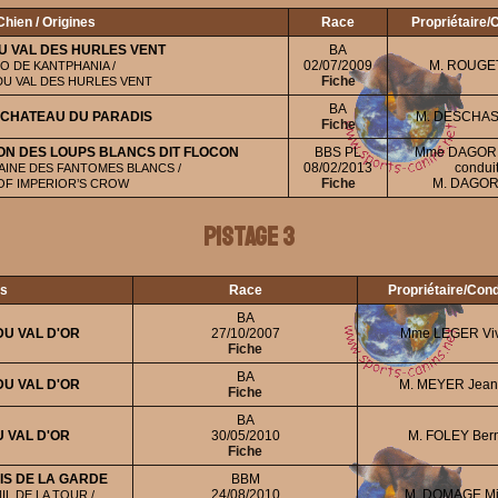
Chien / Origines
Race
Propriétaire
U VAL DES HURLES VENT
BA
02/07/2009
M. ROUGET
O DE KANTPHANIA /
Fiche
 DU VAL DES HURLES VENT
BA
U CHATEAU DU PARADIS
M. DESCHAS
Fiche
ON DES LOUPS BLANCS DIT FLOCON
BBS PL
Mme DAGORN
08/02/2013
conduit
INE DES FANTOMES BLANCS /
Fiche
M. DAGOR
 OF IMPERIOR’S CROW
Pistage 3
es
Race
Propriétaire/Con
BA
U VAL D'OR
27/10/2007
Mme LEGER Viv
Fiche
BA
U VAL D'OR
M. MEYER Jean
Fiche
BA
 VAL D'OR
30/05/2010
M. FOLEY Ber
Fiche
IS DE LA GARDE
BBM
24/08/2010
M. DOMAGE Mi
L DE LA TOUR /