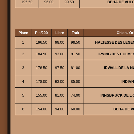
195.50
96.00
99.50
BEHA DE VUL
Place
Pts/200
Libre
Trait
Chien / Or
1
196.50
98.00
98.50
HALTESSE DES LEGE
2
184.50
93.00
91.50
IRVING DES DOLME
3
178.50
97.50
81.00
IRWALL DE LA N
4
178.00
93.00
85.00
INDIAN
5
155.00
81.00
74.00
INNSBRUCK DE L'
6
154.00
94.00
60.00
BEHA DE V