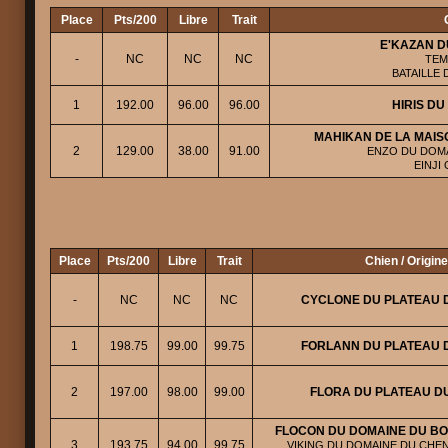
Place
Pts/200
Libre
Trait
E'KAZAN D
-
NC
NC
NC
TEM
BATAILLE
1
192.00
96.00
96.00
HIRIS D
MAHIKAN DE LA MAIS
2
129.00
38.00
91.00
ENZO DU DOMA
EINJI
Place
Pts/200
Libre
Trait
Chien / Origin
-
NC
NC
NC
CYCLONE DU PLATEAU D
1
198.75
99.00
99.75
FORLANN DU PLATEAU D
2
197.00
98.00
99.00
FLORA DU PLATEAU DU
FLOCON DU DOMAINE DU BO
3
193.75
94.00
99.75
VIKING DU DOMAINE DU CHENI