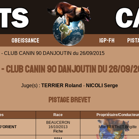
OBEISSANCE
IGP-FH
PIST
 - CLUB CANIN 90 DANJOUTIN du 26/09/2015
 - CLUB CANIN 90 DANJOUTIN du 26/09/2
Juge(s) :
TERRIER Roland
-
NICOLI Serge
Pistage Brevet
nes
Race
Propriétaire/Conducteu
BEAUCERON
D'ORIENT
16/10/2013
Mlle BERTHET Brigitte
Fiche