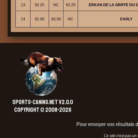
13
92.25
NC
92.25
ERKAN DE LA GRIFFE DU 
14
82.00
82.00
NC
EARLY
SPORTS-CANINS.NET V2.0.0
Copyright © 2008-2026
Pour envoyer vos résultats d
Ce site n'est pas un