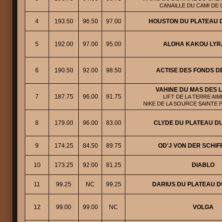
CANAILLE DU CAMI DE 
4
193.50
96.50
97.00
HOUSTON DU PLATEAU D
5
192.00
97.00
95.00
ALOHA KAKOU LYR
6
190.50
92.00
98.50
ACTISE DES FONDS D
VAHINE DU MAS DES 
7
187.75
96.00
91.75
LIFT DE LA TERRE AIME
NIKE DE LA SOURCE SAINTE 
8
179.00
96.00
83.00
CLYDE DU PLATEAU DU
9
174.25
84.50
89.75
OD'J VON DER SCHI
10
173.25
92.00
81.25
DIABLO
11
99.25
NC
99.25
DARIUS DU PLATEAU D
12
99.00
99.00
NC
VOLGA