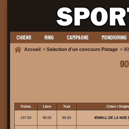
CHIENS
RING
CAMPAGNE
MONDIORING
Accueil
>
Selection d'un concours Pistage
> 90
90
Points
Libre
Trait
Chien / Origi
197.00
98.00
99.00
IRWALL DE LA NOE 