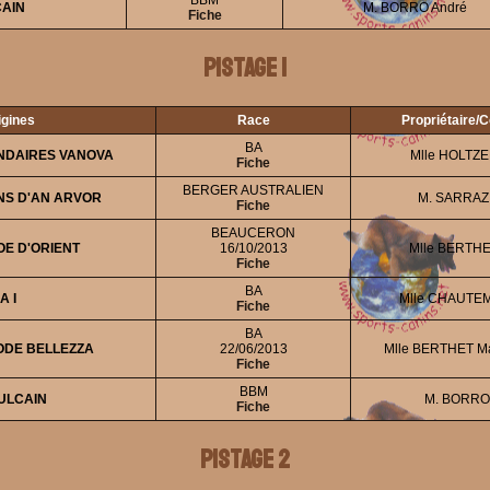
BBM
CAIN
M. BORRO André
Fiche
Pistage 1
igines
Race
Propriétaire/
BA
NDAIRES VANOVA
Mlle HOLTZE
Fiche
BERGER AUSTRALIEN
NS D'AN ARVOR
M. SARRAZI
Fiche
BEAUCERON
OE D'ORIENT
16/10/2013
Mlle BERTHET
Fiche
BA
A I
Mlle CHAUTEM
Fiche
BA
ODE BELLEZZA
22/06/2013
Mlle BERTHET Mar
Fiche
BBM
ULCAIN
M. BORRO
Fiche
Pistage 2