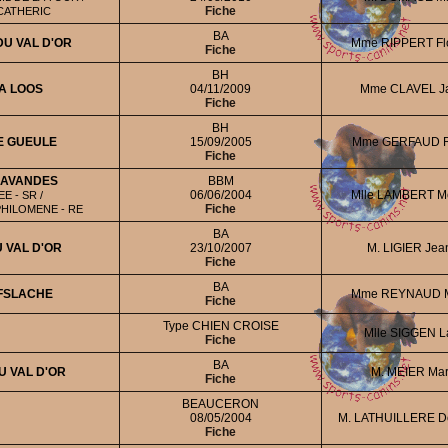
Fiche
CATHERIC
BA
U VAL D'OR
Mme RIPPERT Fl
Fiche
BH
A LOOS
04/11/2009
Mme CLAVEL J
Fiche
BH
E GUEULE
15/09/2005
Mme GERFAUD R
Fiche
LAVANDES
BBM
06/06/2004
Mlle LAMBERT M
E - SR /
Fiche
PHILOMENE - RE
BA
 VAL D'OR
23/10/2007
M. LIGIER Jea
Fiche
BA
FFSLACHE
Mme REYNAUD M
Fiche
Type CHIEN CROISE
Mlle SIGGEN L
Fiche
BA
U VAL D'OR
M. MEIER Mar
Fiche
BEAUCERON
08/05/2004
M. LATHUILLERE D
Fiche