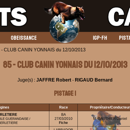
OBEISSANCE
IGP-FH
PIST
 - CLUB CANIN YONNAIS du 12/10/2013
85 - CLUB CANIN YONNAIS du 12/10/2013
Juge(s) :
JAFFRE Robert
-
RIGAUD Bernard
Pistage 1
igines
Race
Propriétaire/Conducteur
ERLETIERE
BA
27/03/2010
M. GAUTHIER Daniel
ILE GUERANDAISE /
Fiche
BERLETIERE