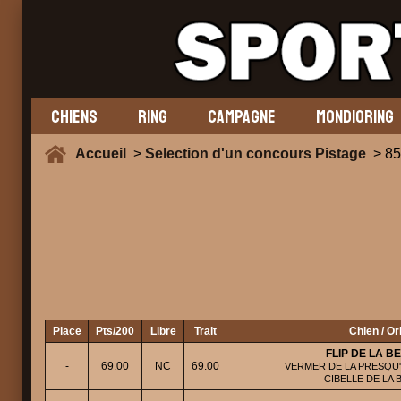
CHIENS
RING
CAMPAGNE
MONDIORING
Accueil
>
Selection d'un concours Pistage
> 85
Place
Pts/200
Libre
Trait
Chien / Or
FLIP DE LA B
-
69.00
NC
69.00
VERMER DE LA PRESQU'
CIBELLE DE LA 