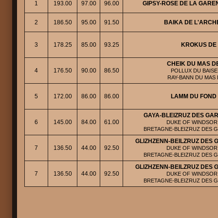
1
193.00
97.00
96.00
GIPSY-ROSE DE LA GARE
2
186.50
95.00
91.50
BAIKA DE L'ARCH
3
178.25
85.00
93.25
KROKUS DE 
CHEIK DU MAS D
4
176.50
90.00
86.50
POLLUX DU BAISE
RAY-BANN DU MAS 
5
172.00
86.00
86.00
LAMM DU FOND
GAYA-BLEIZRUZ DES GAR
6
145.00
84.00
61.00
DUKE OF WINDSOR D
BRETAGNE-BLEIZRUZ DES G
GLIZHZENN-BEILZRUZ DES 
7
136.50
44.00
92.50
DUKE OF WINDSOR D
BRETAGNE-BLEIZRUZ DES G
GLIZHZENN-BEILZRUZ DES 
7
136.50
44.00
92.50
DUKE OF WINDSOR D
BRETAGNE-BLEIZRUZ DES G