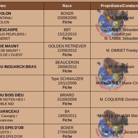
ines
Race
Propriétaire/Conduct
DOLON
BOXER
03/08/2006
M. JOS Daniel
NTANA /
Fiche
DOLON
RESCARPE
BBT
M. LABBE Sebastie
15/12/2010
conduit par
UX PEUPLIERS /
Fiche
M. LABBE Sébastie
SERET
 DE MAUNY
GOLDEN RETRIEVER
22/06/2010
M. DIMNET Franky
 DE MAUNY /
Fiche
S DE L'OUEST
BEAUCERON
DU INOUARCH BRAS
29/08/2010
M. DANO Alain
Fiche
Type SCHNAUZER
10/11/2006
Mlle BERTHET Marie-Chr
Fiche
DU BOIS DIEU
BRIARD
01/09/2009
M. COQUERIE Domini
R ROTEN HEX /
Fiche
OBLE NID
LAVANCEAU
BA
19/05/2011
Mme LE LOUARN Mart
 Cauvigny /
Fiche
avanceau
ES EPIS D'OR
BOXER
27/04/2008
M. BAUNE Jacque
USTO /
Fiche
DES EPIS D'OR