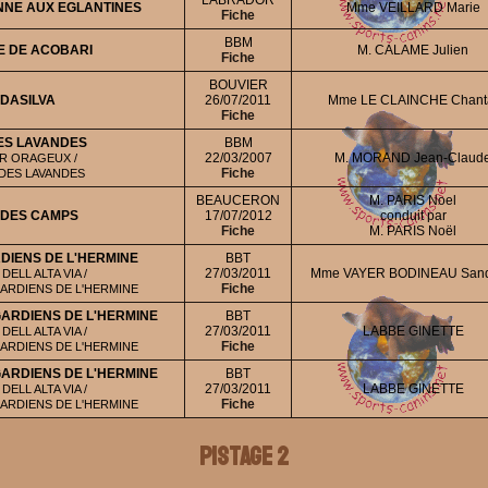
LABRADOR
NNE AUX EGLANTINES
Mme VEILLARD Marie
Fiche
BBM
E DE ACOBARI
M. CALAME Julien
Fiche
BOUVIER
DASILVA
26/07/2011
Mme LE CLAINCHE Chant
Fiche
ES LAVANDES
BBM
22/03/2007
M. MORAND Jean-Claud
R ORAGEUX /
Fiche
DES LAVANDES
BEAUCERON
M. PARIS Noel
 DES CAMPS
17/07/2012
conduit par
Fiche
M. PARIS Noël
DIENS DE L'HERMINE
BBT
27/03/2011
Mme VAYER BODINEAU Sand
ELL ALTA VIA /
Fiche
ARDIENS DE L'HERMINE
GARDIENS DE L'HERMINE
BBT
27/03/2011
LABBE GINETTE
ELL ALTA VIA /
Fiche
ARDIENS DE L'HERMINE
GARDIENS DE L'HERMINE
BBT
27/03/2011
LABBE GINETTE
ELL ALTA VIA /
Fiche
ARDIENS DE L'HERMINE
Pistage 2