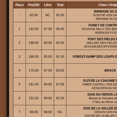
Place
Pts/200
Libre
Trait
Chien / Orig
BIRMANE DU 
-
65.00
NC
65.00
GOETHE VON SA
SERVANE DU 
FUNKY DE CONT
1
193.50
97.50
96.00
VOLPA DE NELLY DES BEA
ADENA DU FOS
FOXY DES FIELDS
2
188.00
96.00
92.00
VAILLANT DES FIELDS
ACOUNA DES MYSTERE
3
186.50
95.00
91.50
FOREST-GUMP DES LOUPS 
4
170.00
87.00
83.00
BRACK
ELFI DE LA CHAUME 
5
161.00
94.00
67.00
FABER-CASTELL VON DE
ASTALVISTA DU N
GAIA DU HEROS 
6
152.50
90.00
62.50
Blomet du Domaine de
C'Siky du Héros L
DOG DE LA VALLEE D
7
98.00
98.00
NC
ORGON VON FA
USCHIE DE LA VALLEE 