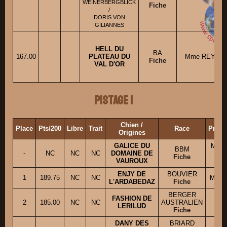
WEINERBERGBLICK
Fiche
/
DORIS VON
GILIANNES
HELL DU
BA
167.00
-
-
PLATEAU DU
Mme REYNES 
Fiche
VAL D'OR
Pistage 1
Chien /
Place
Pts/200
Libre
Trait
Race
Propr
Origines
GALICE DU
Mme
BBM
-
NC
NC
NC
DOMAINE DE
Fiche
VAUROUX
Mll
ENJY DE
BOUVIER
1
189.75
NC
NC
Mme 
L'ARDABEDAZ
Fiche
BERGER
FASHION DE
2
185.00
NC
NC
AUSTRALIEN
M
LERILUD
Fiche
DANY DES
BRIARD