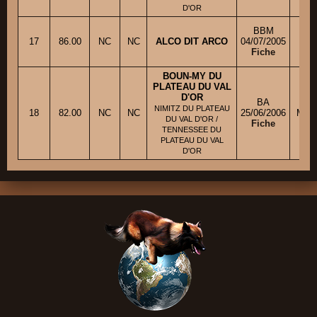
D'OR
BBM
17
86.00
NC
NC
ALCO DIT ARCO
04/07/2005
Fiche
BOUN-MY DU
PLATEAU DU VAL
D'OR
BA
NIMITZ DU PLATEAU
18
82.00
NC
NC
25/06/2006
Mme 
DU VAL D'OR /
Fiche
TENNESSEE DU
PLATEAU DU VAL
D'OR