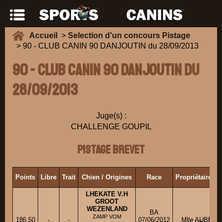
Accueil
>
Selection d'un concours Pistage
> 90 - CLUB CANIN 90 DANJOUTIN du 28/09/2013
90 - CLUB CANIN 90 DANJOUTIN du
28/09/2013
Juge(s) :
CHALLENGE GOUPIL
Pistage Brevet
Points
Libre
Trait
Chien / Origines
Race
Propriétaire/C
LHEKATE V.H
GROOT
WEZENLAND
BA
ZAMP VOM
186.50
-
-
07/06/2012
Mlle AUBERT