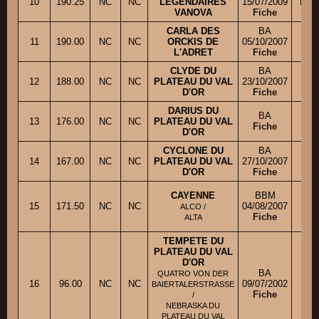
10
190.25
NC
NC
LEGENDAIRES
15/07/2009
Mme
VANOVA
Fiche
CARLA DES
BA
M
11
190.00
NC
NC
ORCKIS DE
05/10/2007
L'ADRET
Fiche
CLYDE DU
BA
12
188.00
NC
NC
PLATEAU DU VAL
23/10/2007
M.
D'OR
Fiche
DARIUS DU
BA
13
176.00
NC
NC
PLATEAU DU VAL
M
Fiche
D'OR
CYCLONE DU
BA
14
167.00
NC
NC
PLATEAU DU VAL
27/10/2007
Mm
D'OR
Fiche
CAYENNE
BBM
15
171.50
NC
NC
04/08/2007
ALCO /
Fiche
ALTA
TEMPETE DU
PLATEAU DU VAL
D'OR
BA
QUATRO VON DER
16
96.00
NC
NC
09/07/2002
M.
BAIERTALERSTRASSE
Fiche
/
NEBRASKA DU
PLATEAU DU VAL