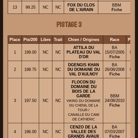
FOX DU CLOS
BBM
13
99.25
NC
NC
DE L'AIRAIN
Fiche
Pistage 3
Place
Pts/200
Libre
Trait
Chien / Origines
Race
Propr
ATTILA DU
BA
1
199.00
NC
NC
PLATEAU DU VAL
15/07/2005
M. 
D'OR
Fiche
DGENGIS KHAN
BA
2
198.75
NC
NC
DU DOMAINE DU
26/08/2008
M. 
VAL D'AULNOY
Fiche
FLOCON DU
DOMAINE DU
BOIS DE LA
GARDE
BBM
3
197.50
NC
NC
24/08/2010
M.
VIKING DU DOMAINE
Fiche
DU CHENIL DE LA
TOUR /
CANAILLE DU CAMI
DE CATHERIC
CENZO DE LA
BA
4
196.00
NC
NC
VALLEE DES
07/03/2007
M. 
GRANDS AVAUX
Fiche