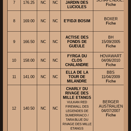
SCHAPENDOES
7
176.25
NC
NC
JARDIN DES
Fiche
LUCIOLES
BOXER
8
169.00
NC
NC
E'FIDJI BOSIM
Fiche
ACTISE DES
BH
9
166.50
NC
NC
FONDS DE
15/09/2005
GUEULE
Fiche
FYRGA DU
HOVAWART
10
158.00
NC
NC
CLOS
04/06/2010
CHALANDRE
Fiche
ELLA DE LA
BBS
11
141.00
NC
NC
TOUR DE
11/04/2009
MILANDRE
Fiche
CHARLY DU
RIVAGE DES
MILLE ETANGS
BERGER
VULKAN RED
AUSTRALIEN
FIREWALL DES
12
140.50
NC
NC
04/07/2007
LEGENDES DE
Fiche
SUMERRIACO /
TARA BLUE DU
RIVAGE DES MILLE
ETANGS