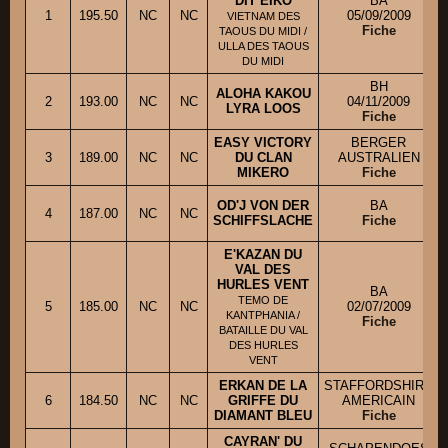
DIT EIKO
BA
1
195.50
NC
NC
05/09/2009
VIETNAM DES
Fiche
TAOUS DU MIDI /
ULLA DES TAOUS
DU MIDI
BH
ALOHA KAKOU
2
193.00
NC
NC
04/11/2009
LYRA LOOS
Fiche
EASY VICTORY
BERGER
3
189.00
NC
NC
DU CLAN
AUSTRALIEN
MIKERO
Fiche
OD'J VON DER
BA
4
187.00
NC
NC
SCHIFFSLACHE
Fiche
E'KAZAN DU
VAL DES
HURLES VENT
BA
TEMO DE
5
185.00
NC
NC
02/07/2009
KANTPHANIA /
Fiche
BATAILLE DU VAL
DES HURLES
VENT
ERKAN DE LA
STAFFORDSHIRE
6
184.50
NC
NC
GRIFFE DU
AMERICAIN
DIAMANT BLEU
Fiche
CAYRAN' DU