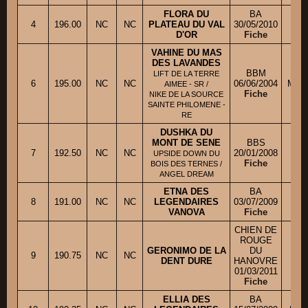
FLORA DU
BA
4
196.00
NC
NC
PLATEAU DU VAL
30/05/2010
M.
D'OR
Fiche
VAHINE DU MAS
DES LAVANDES
BBM
LIFT DE LA TERRE
6
195.00
NC
NC
06/06/2004
Mlle
AIMEE - SR /
Fiche
NIKE DE LA SOURCE
SAINTE PHILOMENE -
RE
DUSHKA DU
MONT DE SENE
BBS
7
192.50
NC
NC
20/01/2008
M
UPSIDE DOWN DU
Fiche
BOIS DES TERNES /
ANGEL DREAM
ETNA DES
BA
8
191.00
NC
NC
LEGENDAIRES
03/07/2009
M.
VANOVA
Fiche
CHIEN DE
ROUGE
GERONIMO DE LA
DU
9
190.75
NC
NC
M.
DENT DURE
HANOVRE
01/03/2011
Fiche
ELLIA DES
BA