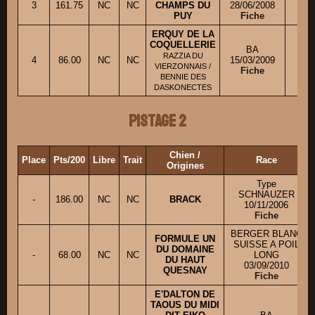
3
161.75
NC
NC
CHAMPS DU
28/06/2008
M.
PUY
Fiche
ERQUY DE LA
COQUELLERIE
BA
RAZZIA DU
4
86.00
NC
NC
15/03/2009
M.
VIERZONNAIS /
Fiche
BENNIE DES
DASKONECTES
Pistage 2
Chien /
Place
Pts/200
Libre
Trait
Race
Origines
Type
SCHNAUZER
-
186.00
NC
NC
BRACK
10/11/2006
Fiche
BERGER BLANC
FORMULE UN
SUISSE A POIL
DU DOMAINE
-
68.00
NC
NC
LONG
DU HAUT
03/09/2010
QUESNAY
Fiche
E'DALTON DE
TAOUS DU MIDI