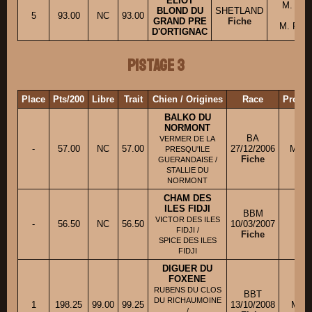
ELIOT
M. PO
BLOND DU
SHETLAND
5
93.00
NC
93.00
co
GRAND PRE
Fiche
M. POT
D'ORTIGNAC
Pistage 3
Place
Pts/200
Libre
Trait
Chien / Origines
Race
Propri
BALKO DU
NORMONT
BA
VERMER DE LA
-
57.00
NC
57.00
27/12/2006
M. B
PRESQU'ILE
Fiche
GUERANDAISE /
STALLIE DU
NORMONT
CHAM DES
ILES FIDJI
BBM
VICTOR DES ILES
-
56.50
NC
56.50
10/03/2007
M. 
FIDJI /
Fiche
SPICE DES ILES
FIDJI
DIGUER DU
FOXENE
RUBENS DU CLOS
BBT
DU RICHAUMOINE
1
198.25
99.00
99.25
13/10/2008
M. P
/