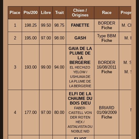
Chien /
Place
Pts/200
Libre
Trait
Race
Propriéta
Origines
BORDER
1
198.25
99.50
98.75
FANETTE
M. CHEVI
Fiche
Type BBM
2
195.00
97.00
98.00
GASH
M. BAR
Fiche
GAIA DE LA
PLUME DE
LA
BERGERIE
BORDER
M. SOU
3
193.00
99.00
94.00
16/08/2011
co
EL HECHIZO
Fiche
M. SOU
YELOW /
USHUAIA DE
LA PLUME DE
LA BERGERIE
ELFI DE LA
CHAUME DU
BOIS DIEU
BRIARD
FABER-
M. 
4
177.00
97.00
80.00
01/09/2009
CASTELL VON
Do
Fiche
DER ROTEN
HEX /
ASTALVISTA DU
NOBLE NID