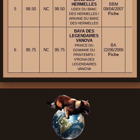
HERMELLES
BBM
5
99.50
NC
99.50
09/04/2007
M. 
UDEX DU BANC
Fiche
DES HERMELLES /
ARKANE DU BANC
DES HERMELLES
BAYA DES
LEGENDAIRES
VANOVA
BA
PRINCE DU
6
95.75
NC
95.75
22/06/2006
Mme
DOMAINE DU
Fiche
PRINTEMPS /
V'RONA DES
LEGENDAIRES
VANOVA