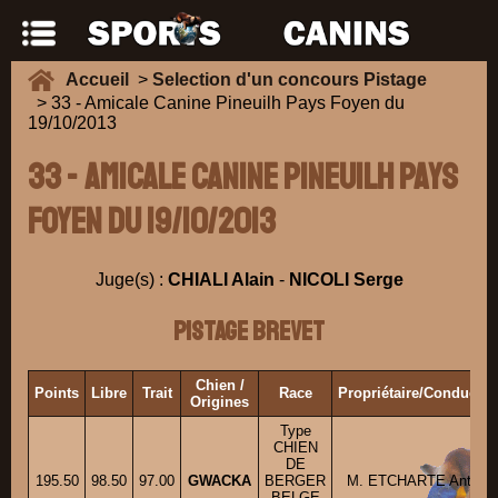
Accueil
>
Selection d'un concours Pistage
> 33 - Amicale Canine Pineuilh Pays Foyen du
19/10/2013
33 - Amicale Canine Pineuilh Pays
Foyen du 19/10/2013
Juge(s) :
CHIALI Alain
-
NICOLI Serge
Pistage Brevet
Chien /
Points
Libre
Trait
Race
Propriétaire/Conducteu
Origines
Type
CHIEN
DE
195.50
98.50
97.00
GWACKA
BERGER
M. ETCHARTE Antony
BELGE