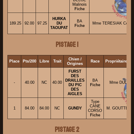
Malinois
Fiche
HURKA
BA
189.25
92.00
97.25
DU
Mme TERESIAK Céline
Fiche
TAOUPAT
Pistage 1
Chien /
Place
Pts/200
Libre
Trait
Race
Propriétaire/C
Origines
FURST
DES
DRAILLES
BA
-
40.00
NC
40.00
Mme DULAC Br
DU PIC
Fiche
DES
AIGLES
Type
CANE
1
84.00
84.00
NC
GUNDY
M. GOUTTERAT
CORSO
Fiche
Pistage 2