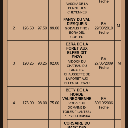
Fiche
VASCKA DE LA
PLAINE DES
CHEYENNES
FANNY DU VAL
D'ESQUEIN
BA
M. ME
2
196.50
97.50
99.00
29/03/2010
GODALIS TINO /
Fiche
BORA DEL
COETER
EZRA DE LA
FORET AUX
ELFES DIT
ENZO
BA
VIDOCK DU
3
190.25
98.25
92.00
27/05/2009
M. RO
CHATEAU DU
Fiche
PARADIS /
CHAUSSETTE DE
LA FORET AUX
ELFES DIT ENZO
BETY DE LA
HORDE
VALNEGRIENNE
BA
M. 
4
173.00
98.00
75.00
30/10/2006
VOLVIC DU
Fiche
DOMAINE E-
TOILES FILANTES /
PEPSI DU BRISKA
CORSAIRE DU
BANC DES