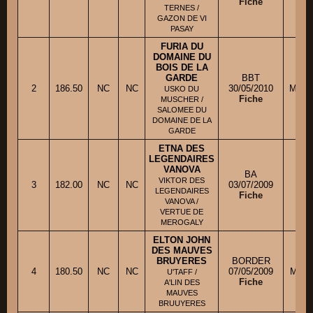
Fiche
TERNES /
GAZON DE VI
PASAY
FURIA DU
DOMAINE DU
BOIS DE LA
GARDE
BBT
2
186.50
NC
NC
30/05/2010
Mme A
USKO DU
Fiche
MUSCHER /
SALOMEE DU
DOMAINE DE LA
GARDE
ETNA DES
LEGENDAIRES
VANOVA
BA
VIKTOR DES
3
182.00
NC
NC
03/07/2009
M. 
LEGENDAIRES
Fiche
VANOVA /
VERTUE DE
MEROGALY
ELTON JOHN
DES MAUVES
BRUYERES
BORDER
4
180.50
NC
NC
07/05/2009
Mme 
U'TAFF /
Fiche
A'LIN DES
MAUVES
BRUUYERES