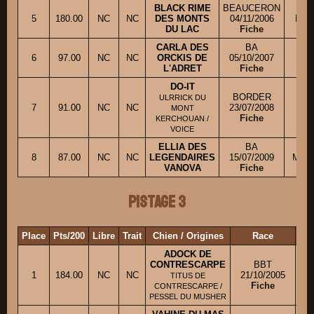
BLACK RIME
BEAUCERON
5
180.00
NC
NC
DES MONTS
04/11/2006
M. P
DU LAC
Fiche
CARLA DES
BA
Ml
6
97.00
NC
NC
ORCKIS DE
05/10/2007
L'ADRET
Fiche
DO-IT
BORDER
ULRRICK DU
Ml
7
91.00
NC
NC
23/07/2008
MONT
Fiche
KERCHOUAN /
VOICE
ELLIA DES
BA
8
87.00
NC
NC
LEGENDAIRES
15/07/2009
Mme 
VANOVA
Fiche
Pistage 3
Place
Pts/200
Libre
Trait
Chien / Origines
Race
Pro
ADOCK DE
CONTRESCARPE
BBT
1
184.00
NC
NC
21/10/2005
Mm
TITUS DE
Fiche
CONTRESCARPE /
PESSEL DU MUSHER