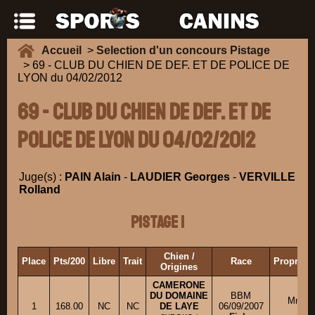
Accueil
>
Selection d'un concours Pistage
> 69 - CLUB DU CHIEN DE DEF. ET DE POLICE DE
LYON du 04/02/2012
69 - CLUB DU CHIEN DE DEF. ET DE
POLICE DE LYON du 04/02/2012
Juge(s) :
PAIN Alain
-
LAUDIER Georges
-
VERVILLE
Rolland
Pistage 1
Chien /
Place
Pts/200
Libre
Trait
Race
Propriéta
Origines
CAMERONE
DU DOMAINE
BBM
Mme 
1
168.00
NC
NC
DE LAYE
06/09/2007
S