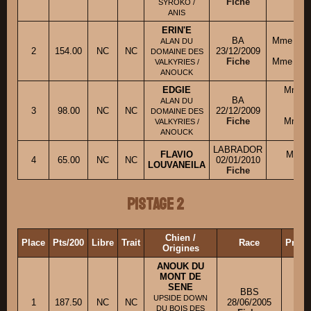
Fiche
SYROKO /
ANIS
ERIN'E
BA
Mme BOI
ALAN DU
2
154.00
NC
NC
23/12/2009
co
DOMAINE DES
Fiche
Mme BOI
VALKYRIES /
ANOUCK
EDGIE
Mme M
BA
MI
ALAN DU
3
98.00
NC
NC
22/12/2009
co
DOMAINE DES
Fiche
Mme M
VALKYRIES /
M
ANOUCK
LABRADOR
FLAVIO
Mlle
4
65.00
NC
NC
02/01/2010
LOUVANEILA
V
Fiche
Pistage 2
Chien /
Place
Pts/200
Libre
Trait
Race
Propr
Origines
ANOUK DU
MONT DE
SENE
BBS
Mm
UPSIDE DOWN
1
187.50
NC
NC
28/06/2005
DU BOIS DES