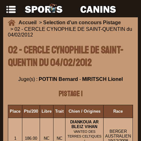
Accueil
>
Selection d'un concours Pistage
> 02 - CERCLE CYNOPHILE DE SAINT-QUENTIN du
04/02/2012
02 - CERCLE CYNOPHILE DE SAINT-
QUENTIN du 04/02/2012
Juge(s) :
POTTIN Bernard
-
MIRITSCH Lionel
Pistage 1
Place
Pts/200
Libre
Trait
Chien / Origines
Race
Pro
DIANKOUA AR
BLEIZ VIHAN
BERGER
VANTEO DES
AUSTRALIEN
TERRES CELTIQUES
1
186.00
NC
NC
Ml
19/12/2008