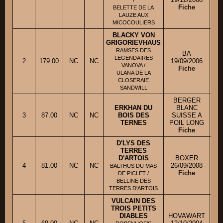
/
Fiche
BELETTE DE LA
LAUZE AUX
MICOCOULIERS
BLACKY VON
GRIGORIEVHAUS
RAMSES DES
BA
M. 
LEGENDAIRES
2
179.00
NC
NC
19/09/2006
VANOVA /
Fiche
ULANA DE LA
CLOSERAIE
SANDWILL
BERGER
ERKHAN DU
BLANC
3
87.00
NC
NC
BOIS DES
SUISSE A
TERNES
POIL LONG
Fiche
D'LYS DES
TERRES
D'ARTOIS
BOXER
4
81.00
NC
NC
26/09/2008
BALTHUS DU MAS
Fiche
DE PICLET /
BELLINE DES
TERRES D'ARTOIS
VULCAIN DES
TROIS PETITS
DIABLES
HOVAWART