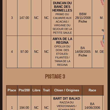
DUNCAN DU
BANC DES
HERMELLES
BBM
PRIMO DU
3
147.00
NC
NC
28/11/2008
M. REM
CALVAIRE AUX
Fiche
ACACIAS /
VIRGINIE DU
SEJOUR DE LA
PETITE SAULE
AMYA DE LA
REGINA
OPOLUX DU
BA
DOM. DES
4
97.00
NC
NC
14/08/2005
M. DEDEC
ETOILES-
Fiche
FILANTES /
TANIA DE LA
REGINA
Pistage 3
Place
Pts/200
Libre
Trait
Chien / Origines
Race
Pro
BART DIT BALKO
RAZZIA DU
BA
VIERZONNAIS /
1
194.00
NC
NC
14/06/2006
M
SCHANA DES