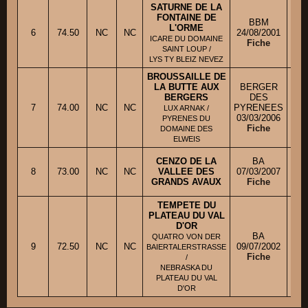
SATURNE DE LA
FONTAINE DE
BBM
L'ORME
6
74.50
NC
NC
24/08/2001
ICARE DU DOMAINE
Fiche
SAINT LOUP /
LYS TY BLEIZ NEVEZ
BROUSSAILLE DE
LA BUTTE AUX
BERGER
BERGERS
DES
M.
7
74.00
NC
NC
PYRENEES
LUX ARNAK /
03/03/2006
PYRENES DU
Fiche
DOMAINE DES
ELWEIS
CENZO DE LA
BA
8
73.00
NC
NC
VALLEE DES
07/03/2007
M.
GRANDS AVAUX
Fiche
TEMPETE DU
PLATEAU DU VAL
D'OR
BA
QUATRO VON DER
9
72.50
NC
NC
09/07/2002
BAIERTALERSTRASSE
Fiche
/
NEBRASKA DU
PLATEAU DU VAL
D'OR