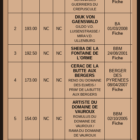
Fiche
GUERRIERS DU
CREPUSCULE
DIUK VON
GAENSWALD
BA
M
GILDO V.D.
2
193.00
NC
NC
01/03/2008
LUISENSTRASSE /
Fiche
M
MIRA V.D.
ULLENBURG
SHEBA DE LA
BBM
3
192.50
NC
NC
FONTAINE DE
24/08/2001
L'ORME
Fiche
CERAC DE LA
BUTTE AUX
BERGER
M.
BERGERS
DES
4
173.00
NC
NC
PYRENEES
RENO DU DOMAINE
08/04/2007
DES ELWEIS /
Mme
Fiche
PRIM' DE LA BUTTE
AUX BERGERS
ARTISTE DU
DOMAINE DE
VAUROUX
BBM
ROMULUS DU
5
154.00
NC
NC
02/10/2005
DOMAINE DE
Fiche
VAUROUX /
RAMA DU DOMAINE
DE VAUROUX