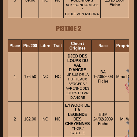
5
69.00
NC
NC
12/10/2004
M
ROBENHOF’S
Fiche
ACKEBONO APACHE
/
DJULE VON ASCONA
Pistage 2
Chien /
Place
Pts/200
Libre
Trait
Race
Propriétai
Origines
DJED DES
LOUPS DU
VAL
D'ANCRE
BA
URSUS DE LA
1
176.50
NC
NC
16/08/2008
Mme DEBR
HUTTE AUX
Fiche
BERGERS /
VARENNE DES
LOUPS DU VAL
D'ANCRE
EYWOOK DE
LA
LEGENDE
BBM
2
162.00
NC
NC
DES
24/02/2009
M. WARG
CHEYENNES
Fiche
THOR /
SYBELLE