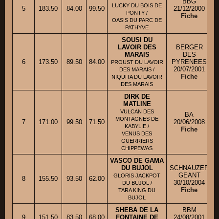
BBG
LUCKY DU BOIS DE
5
183.50
84.00
99.50
21/12/2000
PONTY /
Fiche
OASIS DU PARC DE
PATHYVE
SOUSI DU
LAVOIR DES
BERGER
MARAIS
DES
6
173.50
89.50
84.00
PYRENEES
PROUST DU LAVOIR
20/07/2001
DES MARAIS /
Fiche
NIQUITA DU LAVOIR
DES MARAIS
DIRK DE
MATLINE
VULCAN DES
BA
MONTAGNES DE
7
171.00
99.50
71.50
20/06/2008
KABYLIE /
Fiche
VENUS DES
GUERRIERS
CHIPPEWAS
VASCO DE GAMA
DU BUJOL
SCHNAUZER
GEANT
GLORIS JACKPOT
8
155.50
93.50
62.00
30/10/2004
DU BUJOL /
Fiche
TARA KING DU
BUJOL
SHEBA DE LA
BBM
9
151.50
83.50
68.00
FONTAINE DE
24/08/2001