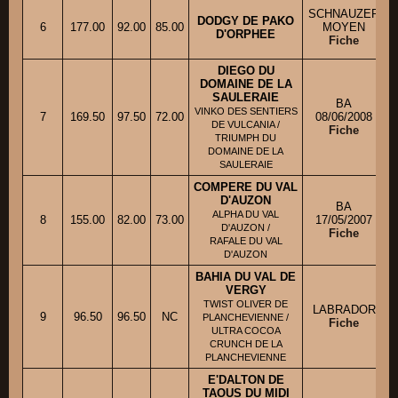
SCHNAUZER
DODGY DE PAKO
6
177.00
92.00
85.00
MOYEN
D'ORPHEE
Fiche
DIEGO DU
DOMAINE DE LA
SAULERAIE
BA
VINKO DES SENTIERS
7
169.50
97.50
72.00
08/06/2008
DE VULCANIA /
Fiche
TRIUMPH DU
DOMAINE DE LA
SAULERAIE
COMPERE DU VAL
D'AUZON
BA
ALPHA DU VAL
8
155.00
82.00
73.00
17/05/2007
D'AUZON /
Fiche
RAFALE DU VAL
D'AUZON
BAHIA DU VAL DE
VERGY
TWIST OLIVER DE
LABRADOR
9
96.50
96.50
NC
PLANCHEVIENNE /
Fiche
ULTRA COCOA
CRUNCH DE LA
PLANCHEVIENNE
E'DALTON DE
TAOUS DU MIDI