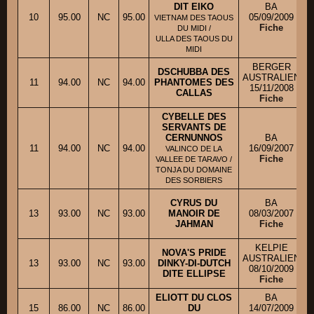
DIT EIKO
BA
10
95.00
NC
95.00
05/09/2009
VIETNAM DES TAOUS
Fiche
DU MIDI /
ULLA DES TAOUS DU
MIDI
BERGER
DSCHUBBA DES
AUSTRALIEN
11
94.00
NC
94.00
PHANTOMES DES
15/11/2008
CALLAS
Fiche
CYBELLE DES
SERVANTS DE
CERNUNNOS
BA
11
94.00
NC
94.00
16/09/2007
VALINCO DE LA
Fiche
VALLEE DE TARAVO /
TONJA DU DOMAINE
DES SORBIERS
CYRUS DU
BA
13
93.00
NC
93.00
MANOIR DE
08/03/2007
JAHMAN
Fiche
KELPIE
NOVA'S PRIDE
AUSTRALIEN
13
93.00
NC
93.00
DINKY-DI-DUTCH
08/10/2009
DITE ELLIPSE
Fiche
ELIOTT DU CLOS
BA
15
86.00
NC
86.00
DU
14/07/2009