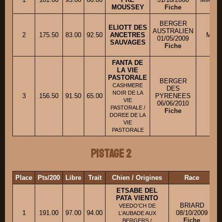
MOUSSEY
Fiche
BERGER
ELIOTT DES
AUSTRALIEN
2
175.50
83.00
92.50
ANCETRES
M. G
01/05/2009
SAUVAGES
Fiche
FANTA DE
LA VIE
PASTORALE
BERGER
CASHMERE
DES
Mm
NOIR DE LA
3
156.50
91.50
65.00
PYRENEES
VIE
06/06/2010
PASTORALE /
Fiche
DOREE DE LA
VIE
PASTORALE
Pistage 2
Place
Pts/200
Libre
Trait
Chien / Origines
Race
P
ETSABE DEL
PATA VIENTO
BRIARD
VEEDO'CH DE
1
191.00
97.00
94.00
08/10/2009
M
L'AUBADE AUX
Fiche
BERGERS /