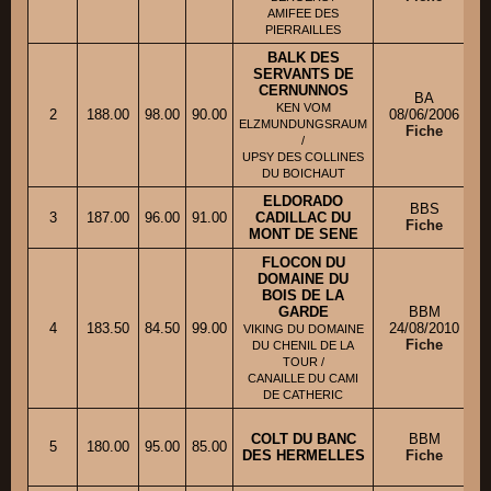
AMIFEE DES
PIERRAILLES
BALK DES
SERVANTS DE
CERNUNNOS
BA
KEN VOM
2
188.00
98.00
90.00
08/06/2006
ELZMUNDUNGSRAUM
Fiche
/
UPSY DES COLLINES
DU BOICHAUT
ELDORADO
BBS
3
187.00
96.00
91.00
CADILLAC DU
Fiche
MONT DE SENE
FLOCON DU
DOMAINE DU
BOIS DE LA
GARDE
BBM
4
183.50
84.50
99.00
24/08/2010
VIKING DU DOMAINE
Fiche
DU CHENIL DE LA
TOUR /
CANAILLE DU CAMI
DE CATHERIC
COLT DU BANC
BBM
5
180.00
95.00
85.00
DES HERMELLES
Fiche