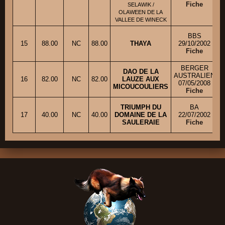
Fiche
SELAWIK /
OLAWEEN DE LA
VALLEE DE WINECK
BBS
15
88.00
NC
88.00
THAYA
29/10/2002
Fiche
BERGER
DAO DE LA
AUSTRALIEN
16
82.00
NC
82.00
LAUZE AUX
07/05/2008
MICOUCOULIERS
Fiche
TRIUMPH DU
BA
17
40.00
NC
40.00
DOMAINE DE LA
22/07/2002
SAULERAIE
Fiche