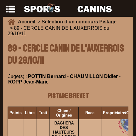
Accueil
>
Selection d'un concours Pistage
> 89 - CERCLE CANIN DE L'AUXERROIS du
29/10/11
89 - CERCLE CANIN DE L'AUXERROIS
du 29/10/11
Juge(s) :
POTTIN Bernard
-
CHAUMILLON Didier
-
ROPP Jean-Marie
Pistage Brevet
Chien /
Points
Libre
Trait
Race
Propriétaire/Con
Origines
BAGHERA
DES
HAUTEURS