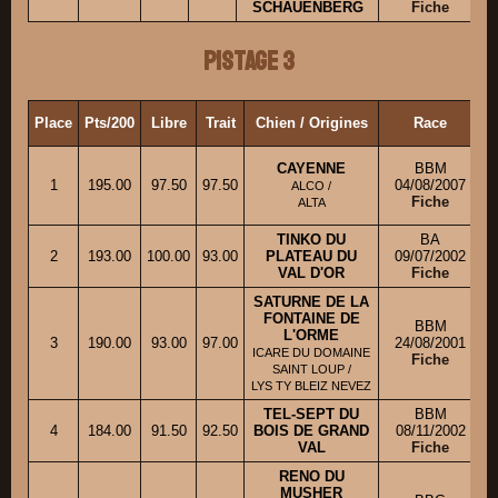
SCHAUENBERG
Fiche
Pistage 3
Place
Pts/200
Libre
Trait
Chien / Origines
Race
P
CAYENNE
BBM
1
195.00
97.50
97.50
04/08/2007
ALCO /
Fiche
ALTA
TINKO DU
BA
2
193.00
100.00
93.00
PLATEAU DU
09/07/2002
VAL D'OR
Fiche
SATURNE DE LA
FONTAINE DE
BBM
L'ORME
3
190.00
93.00
97.00
24/08/2001
ICARE DU DOMAINE
Fiche
SAINT LOUP /
LYS TY BLEIZ NEVEZ
TEL-SEPT DU
BBM
4
184.00
91.50
92.50
BOIS DE GRAND
08/11/2002
VAL
Fiche
RENO DU
MUSHER