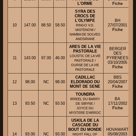
L'ORME
Fiche
SYRA DES
CROCS DE
L'OLYMPE
BH
10
147.00
88.50
58.50
27/07/2001
M
RINGO V.D.
Fiche
VASTENOW /
NAMBA DE SOLVEG
ANDSIRANE
ARES DE LA VIE
BERGER
PASTORALE
DES
LOUSTIC DE LA VIE
11
143.00
97.00
46.00
PYRENEES
PASTORALE /
03/10/2005
OURSE DE LA VIE
Fiche
PASTORALE
CADILLAC
BBS
12
98.00
NC
98.00
ELDORADO DU
20/04/2007
MONT DE SENE
Fiche
TOUNDRA
BA
IRREEL DU BARRY
13
93.50
NC
93.50
17/11/2002
DE SIBYNE /
Fiche
JOYCE DU
MYSTERE D'ARROC
USKILA DE LA
CASCADE DU
BOUT DU MONDE
HOVAWART
14
93.00
NC
93.00
05/08/2003
NIGHT FALL OF