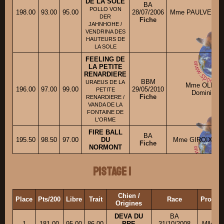
DE LA SOLE
BA
POLLO VON
198.00
93.00
95.00
28/07/2006
Mme PAULVE Dom
DER
Fiche
JAHNHOHE /
VENDRINA DES
HAUTEURS DE
LA SOLE
FEELING DE
LA PETITE
RENARDIERE
BBM
URAEUS DE LA
Mme OLIVI
196.00
97.00
99.00
29/05/2010
PETITE
Dominique
Fiche
RENARDIERE /
VANDA DE LA
FONTAINE DE
L'ORME
FIRE BALL
BA
195.50
98.50
97.00
DU
Mme GIROIX Henr
Fiche
NORMONT
Pistage 1
Chien /
Place
Pts/200
Libre
Trait
Race
Proprié
Origines
DEVA DU
BA
1
181.00
95.00
86.00
PRE
31/10/2008
Mlle G