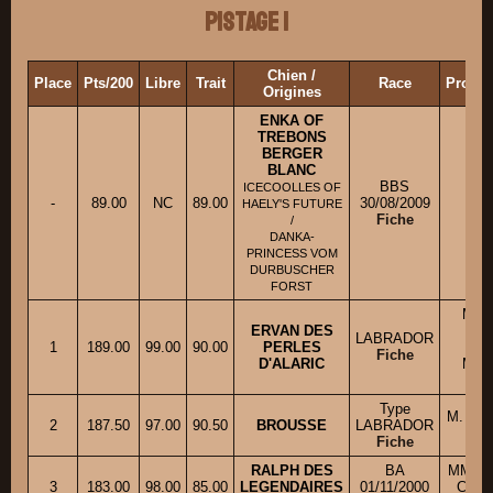
Pistage 1
Chien /
Place
Pts/200
Libre
Trait
Race
Propri
Origines
ENKA OF
TREBONS
BERGER
BLANC
BBS
ICECOOLLES OF
-
89.00
NC
89.00
30/08/2009
M. 
HAELY'S FUTURE
Fiche
/
DANKA-
PRINCESS VOM
DURBUSCHER
FORST
M. 
ERVAN DES
LABRADOR
1
189.00
99.00
90.00
PERLES
Fiche
D'ALARIC
M. 
Type
M. CH
2
187.50
97.00
90.50
BROUSSE
LABRADOR
Fiche
RALPH DES
BA
MM. F
3
183.00
98.00
85.00
LEGENDAIRES
01/11/2000
Claud