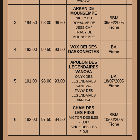
VANOVA
ARKAN DE
MOUNSEMPE
BBM
NICKY DU
M. 
3
194.50
98.00
96.50
06/03/2005
ROYAUME DE
Fiche
JESSICA /
TRACY DE
MOUNSEMPE
VOX DEI DES
BA
4
193.00
99.50
93.50
M.
DASKONECTES
Fiche
APOLON DES
LEGENDAIRES
VANOVA
BA
ONYX DES
5
191.00
98.00
93.00
18/07/2005
M. 
LEGENDAIRES
Fiche
VANOVA /
TANYA DES
LEGENDAIRES
VANOVA
CHAM DES
ILES FIDJI
BBM
VICTOR DES ILES
6
182.00
97.50
84.50
10/03/2007
M.
FIDJI /
Fiche
SPICE DES ILES
FIDJI