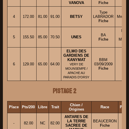
VANOVA
Fiche
Type
4
172.00
81.00
91.00
BETSY
LABRADOR
Mme PI
Fiche
M. 
BA
5
155.50
85.00
70.50
UNES
Fiche
Mme 
ELMO DES
GARDIENS DE
KANYMAT
BBM
6
129.00
65.00
64.00
03/09/2009
M. 
VERY DE
Fiche
MOUNSEMPE /
APACHE AU
PARADIS D'ORSY
Pistage 2
Chien /
Place
Pts/200
Libre
Trait
Race
Prop
Origines
ANTARES DE
LA TERRE
BEAUCERON
Ml
-
82.00
NC
82.00
SACREE DE
Fiche