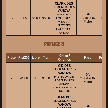
CLARK DES
LEGENDAIRES
VANOVA
BA
VASCO DES
5
181.50
83.00
98.50
18/10/2007
M. 
LEGENDAIRES
Fiche
VANOVA /
ALIZE DES
LEGENDAIRES
VANOVA
Pistage 3
Chien /
Place
Pts/200
Libre
Trait
Race
Propr
Origines
CID DES
LEGENDAIRES
VANOVA
BA
PASTTOON DES
-
94.00
NC
94.00
28/04/2007
M.
LEGENDAIRES
Fiche
VANOVA /
ALBIE DU BOIS DE
RANDAN
ULAN DES
LEGENDAIRES
VANOVA
BA