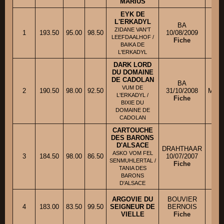
MARIUS
EYK DE
L'ERKADYL
BA
ZIDANE VAN'T
1
193.50
95.00
98.50
10/08/2009
M.
LEEFDAALHOF /
Fiche
BAIKA DE
L'ERKADYL
DARK LORD
DU DOMAINE
DE CADOLAN
BA
VUM DE
2
190.50
98.00
92.50
31/10/2008
Mme 
L'ERKADYL /
Fiche
BIXIE DU
DOMAINE DE
CADOLAN
CARTOUCHE
DES BARONS
D'ALSACE
DRAHTHAAR
ASKO VOM FEL
3
184.50
98.00
86.50
10/07/2007
M.
SENMUHLERTAL /
Fiche
TANIA DES
BARONS
D'ALSACE
ARGOVIE DU
BOUVIER
4
183.00
83.50
99.50
SEIGNEUR DE
BERNOIS
M.
VIELLE
Fiche