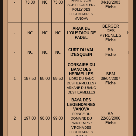
FANTO VOM
-
73.00
NC
73.00
04/10/2003
M. 
SCHIFFGARTEN /
Fiche
POLLY DES
LEGENDAIRES
VANOVA
BERGER
ARAK DE
DES
-
NC
NC
NC
L'OUSTAOU DE
Mme 
PYRENEES
PADEL
Fiche
CURT DU VAL
BA
-
NC
NC
NC
M. 
D'ESQUEIN
Fiche
CORSAIRE DU
BANC DES
HERMELLES
BBM
1
197.50
98.00
99.50
09/04/2007
M.
UDEX DU BANC
Fiche
DES HERMELLES /
ARKANE DU BANC
DES HERMELLES
BAYA DES
LEGENDAIRES
VANOVA
BA
PRINCE DU
2
197.00
98.00
99.00
22/06/2006
Mme
DOMAINE DU
Fiche
PRINTEMPS /
V'RONA DES
LEGENDAIRES