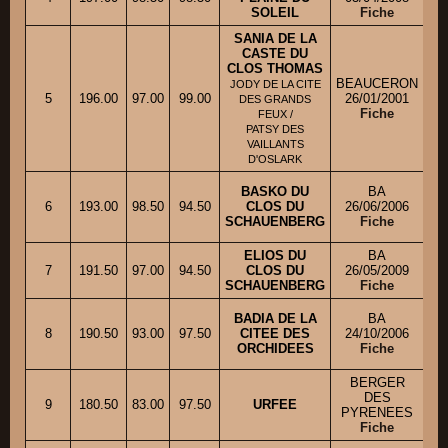
SOLEIL
Fiche
SANIA DE LA
CASTE DU
CLOS THOMAS
BEAUCERON
JODY DE LA CITE
5
196.00
97.00
99.00
26/01/2001
DES GRANDS
Fiche
FEUX /
PATSY DES
VAILLANTS
D'OSLARK
BASKO DU
BA
6
193.00
98.50
94.50
CLOS DU
26/06/2006
SCHAUENBERG
Fiche
ELIOS DU
BA
7
191.50
97.00
94.50
CLOS DU
26/05/2009
M.
SCHAUENBERG
Fiche
BADIA DE LA
BA
8
190.50
93.00
97.50
CITEE DES
24/10/2006
ORCHIDEES
Fiche
BERGER
DES
9
180.50
83.00
97.50
URFEE
Mm
PYRENEES
Fiche