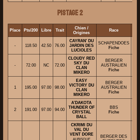
Pistage 2
Chien /
Place
Pts/200
Libre
Trait
Race
Pro
Origines
CAYRAN' DU
SCHAPENDOES
-
118.50
42.50
76.00
JARDIN DES
M
Fiche
LUCIOLES
CLOUDY RED
BERGER
SKY DU
-
72.00
NC
72.00
AUSTRALIEN
Mm
CLAN
Fiche
MIKERO
EASY
BERGER
VICTORY DU
1
195.00
97.00
98.00
AUSTRALIEN
CLAN
Fiche
MIKERO
A'DAKOTA
THUNDER OF
BBS
2
191.00
97.00
94.00
M
CRYSTAL
Fiche
BALL
CKRIMI DU
VAL DU
VENT DORE
BERGER DES
AUBISQUE