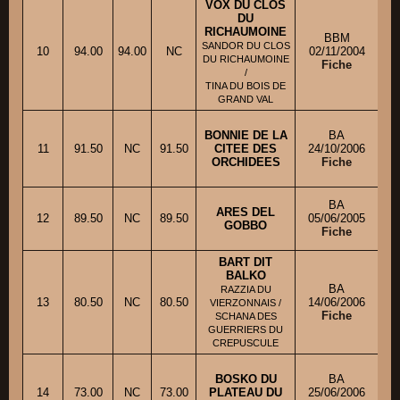
VOX DU CLOS
DU
RICHAUMOINE
BBM
SANDOR DU CLOS
10
94.00
94.00
NC
02/11/2004
M
DU RICHAUMOINE
Fiche
/
TINA DU BOIS DE
GRAND VAL
BONNIE DE LA
BA
11
91.50
NC
91.50
CITEE DES
24/10/2006
ORCHIDEES
Fiche
BA
ARES DEL
12
89.50
NC
89.50
05/06/2005
M
GOBBO
Fiche
BART DIT
BALKO
BA
RAZZIA DU
13
80.50
NC
80.50
14/06/2006
VIERZONNAIS /
Fiche
SCHANA DES
GUERRIERS DU
CREPUSCULE
BOSKO DU
BA
14
73.00
NC
73.00
PLATEAU DU
25/06/2006