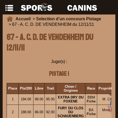
Accueil
>
Selection d'un concours Pistage
> 67 - A. C. D. DE VENDENHEIM du 12/11/11
67 - A. C. D. DE VENDENHEIM du
12/11/11
Juge(s) :
Pistage 1
Chien /
Place
Pts/200
Libre
Trait
Race
Propriétair
Origines
EXTRA DRY DU
BBM
1
194.00
99.00
95.00
M. CARON
FOXENE
Fiche
FURY DU CLOS
BA
Mme BA
2
188.00
96.00
92.00
DU
Fiche
An
SCHAUENBERG