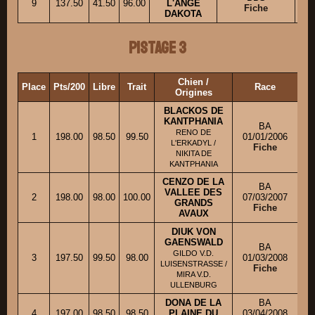
9
137.50
41.50
96.00
L'ANGE
M
Fiche
DAKOTA
Pistage 3
Chien /
Place
Pts/200
Libre
Trait
Race
Pr
Origines
BLACKOS DE
KANTPHANIA
BA
RENO DE
1
198.00
98.50
99.50
01/01/2006
L'ERKADYL /
Fiche
NIKITA DE
KANTPHANIA
CENZO DE LA
BA
VALLEE DES
2
198.00
98.00
100.00
07/03/2007
M
GRANDS
Fiche
AVAUX
DIUK VON
GAENSWALD
BA
GILDO V.D.
3
197.50
99.50
98.00
01/03/2008
LUISENSTRASSE /
Fiche
M
MIRA V.D.
ULLENBURG
DONA DE LA
BA
4
197.00
98.50
98.50
PLAINE DU
03/04/2008