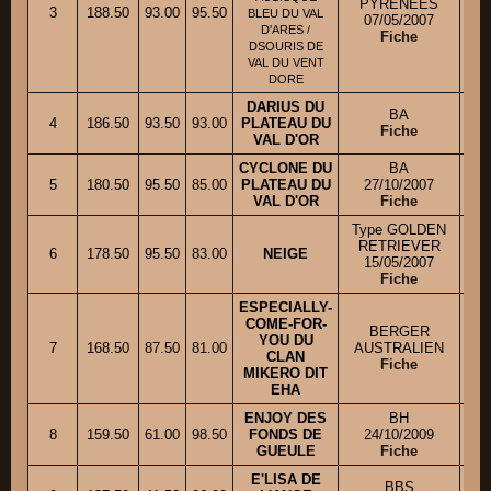
PYRENEES
3
188.50
93.00
95.50
BLEU DU VAL
07/05/2007
D'ARES /
Fiche
DSOURIS DE
VAL DU VENT
DORE
DARIUS DU
BA
4
186.50
93.50
93.00
PLATEAU DU
Fiche
VAL D'OR
CYCLONE DU
BA
5
180.50
95.50
85.00
PLATEAU DU
27/10/2007
M
VAL D'OR
Fiche
Type GOLDEN
RETRIEVER
6
178.50
95.50
83.00
NEIGE
15/05/2007
Fiche
ESPECIALLY-
COME-FOR-
BERGER
YOU DU
M
7
168.50
87.50
81.00
AUSTRALIEN
CLAN
Fiche
MIKERO DIT
EHA
ENJOY DES
BH
8
159.50
61.00
98.50
FONDS DE
24/10/2009
GUEULE
Fiche
E'LISA DE
BBS