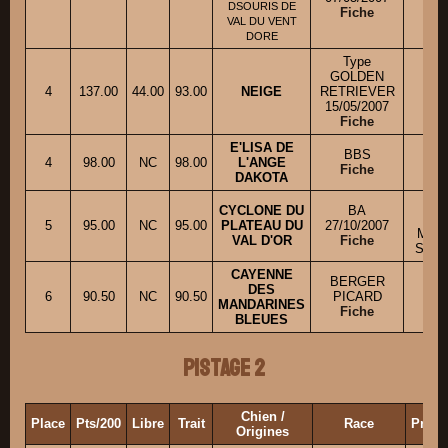
DSOURIS DE
Fiche
VAL DU VENT
DORE
Type
GOLDEN
M
4
137.00
44.00
93.00
NEIGE
RETRIEVER
15/05/2007
Fiche
E'LISA DE
BBS
4
98.00
NC
98.00
L'ANGE
M. 
Fiche
DAKOTA
Mme
CYCLONE DU
BA
5
95.00
NC
95.00
PLATEAU DU
27/10/2007
M. 
VAL D'OR
Fiche
Serge
CAYENNE
BERGER
DES
6
90.50
NC
90.50
PICARD
Mm
MANDARINES
Fiche
BLEUES
Pistage 2
Chien /
Place
Pts/200
Libre
Trait
Race
Propr
Origines