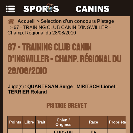
Accueil
>
Selection d'un concours Pistage
> 67 - TRAINING CLUB CANIN D'INGWILLER -
Champ. Régional du 28/08/2010
67 - TRAINING CLUB CANIN
D'INGWILLER - Champ. Régional du
28/08/2010
Juge(s) :
QUARTESAN Serge
-
MIRITSCH Lionel
-
TERRIER Roland
Pistage Brevet
Chien /
Points
Libre
Trait
Race
Propriétaire
Origines
ELIOS DU
BA