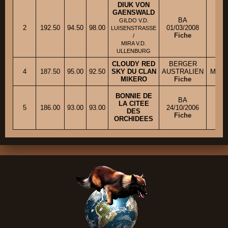
DIUK VON
GAENSWALD
BA
Me 
GILDO V.D.
2
192.50
94.50
98.00
01/03/2008
LUISENSTRASSE
Fiche
M. 
/
MIRA V.D.
ULLENBURG
CLOUDY RED
BERGER
4
187.50
95.00
92.50
SKY DU CLAN
AUSTRALIEN
Mme 
MIKERO
Fiche
BONNIE DE
BA
LA CITEE
Mm
5
186.00
93.00
93.00
24/10/2006
DES
Fiche
ORCHIDEES