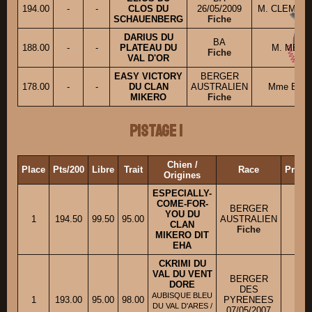
194.00
-
-
CLOS DU
26/05/2009
M. CLEMENT
SCHAUENBERG
Fiche
DARIUS DU
BA
188.00
-
-
PLATEAU DU
M. MEIER
Fiche
VAL D'OR
EASY VICTORY
BERGER
178.00
-
-
DU CLAN
AUSTRALIEN
Mme BENE 
MIKERO
Fiche
Pistage 1
Chien /
Place
Pts/200
Libre
Trait
Race
Propri
Origines
ESPECIALLY-
COME-FOR-
BERGER
YOU DU
Mll
1
194.50
99.50
95.00
AUSTRALIEN
CLAN
Fiche
MIKERO DIT
EHA
CKRIMI DU
VAL DU VENT
BERGER
DORE
DES
AUBISQUE BLEU
1
193.00
95.00
98.00
PYRENEES
M. 
DU VAL D'ARES /
07/05/2007