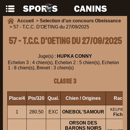
Accueil
>
Selection d'un concours Obeissance
> 57 - T.C.C. D'OETING du 27/09/2025
57 - T.C.C. D'OETING du 27/09/2025
Juge(s) :
HUPKA CONNY
Echelon 3 : 4 chien(s), Echelon 2 : 5 chien(s), Echelon
1 : 8 chien(s), Brevet : 3 chien(s)
Classe 3
Place/4
Pts/320
Qual.
Chien / Origines
Race
KELPIE M
1
280.50
EXC
ONEBOL'SAMOUR
Fiche
ORSON DES
BARONS NOIRS