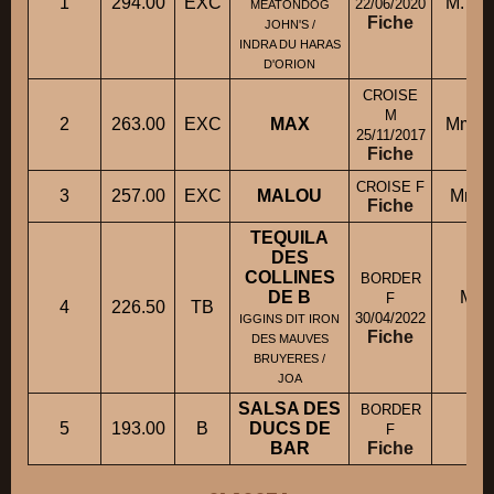
1
294.00
EXC
M. D
22/06/2020
MEATONDOG
Fiche
JOHN'S /
INDRA DU HARAS
D'ORION
CROISE
M
2
263.00
EXC
MAX
Mme 
25/11/2017
Fiche
CROISE F
3
257.00
EXC
MALOU
Mme 
Fiche
TEQUILA
DES
COLLINES
BORDER
DE B
Mm
F
4
226.50
TB
30/04/2022
IGGINS DIT IRON
Fiche
DES MAUVES
BRUYERES /
JOA
SALSA DES
BORDER
Mm
5
193.00
B
DUCS DE
F
BAR
Fiche