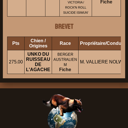
Fiche
VICTORIA /
ROCK'N ROLL
SUICIDE ISIWUN'
BREVET
Chien /
Pts
Race
Propriétaire/Conducte
Origines
UNKO DU
BERGER
RUISSEAU
AUSTRALIEN
275.00
M. VALLIERE NOLWE
DE
M
L'AGACHE
Fiche