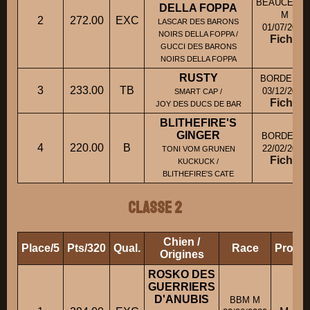
BEAUCERO
DELLA FOPPA
M
2
272.00
EXC
LASCAR DES BARONS
01/07/2018
NOIRS DELLA FOPPA /
Fiche
GUCCI DES BARONS
NOIRS DELLA FOPPA
RUSTY
BORDER M
3
233.00
TB
03/12/2020
SMART CAP /
Fiche
JOY DES DUCS DE BAR
BLITHEFIRE'S
GINGER
BORDER F
4
220.00
B
22/02/2022
TONI VOM GRUNEN
Fiche
KUCKUCK /
BLITHEFIRE'S CATE
Classe 2
Chien /
Place/5
Pts/320
Qual.
Race
Propri
Origines
ROSKO DES
GUERRIERS
D'ANUBIS
BBM M