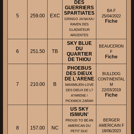
DES
GUERRIERS
BA F
SPARTIATES
5
259.00
EXC
25/04/2022
GRINGO JA NA KA /
Fiche
M
RAVEN DES
GLADIATEUR
ARGENTES
SKY BLUE
BEAUCERON
DU
6
251.50
TB
F
QUARTIER
Fiche
DE THIOU
PHOEBUS
DES DIEUX
BULLDOG
DE L'ARENE
CONTINENTAL
7
210.00
B
M
M
MAXIMILIEN-LOVE
22/03/2019
DES DIEUX DE L?
Fiche
A?ARENE /
PICKWICK ZARAH
US SKY
ISIWUN'
BERGER
PROUD TO BE AN
AMERICAIN F
AMERICAN DU
8
157.00
NC
18/06/2023
PETIT DUC