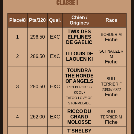
Classe 1
Chien /
Place/8
Pts/320
Qual.
Race
Pr
Origines
TWIX DES
BORDER M
1
296.50
EXC
ELFLINES
Fiche
DE GAELIC
SCHNAUZER
TI'LOUIS DE
2
286.50
EXC
M
M
LAOUEN KI
Fiche
TOUNDRA
THE HORDE
BULL
OF ANGELS
TERRIER F
3
280.50
EXC
L'ICEBERGKISS
23/08/2022
KOOL /
Fiche
TATOO LOVE OF
STORMBLADE
RICCO DU
BULL
4
262.00
EXC
GRAND
TERRIER M
MOLOSSE
Fiche
T'SHELBY