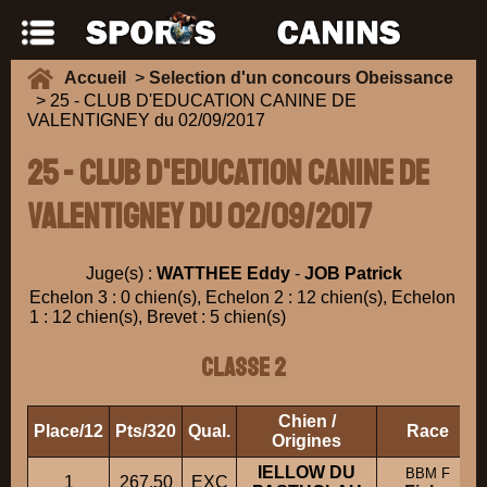
Accueil
>
Selection d'un concours Obeissance
> 25 - CLUB D'EDUCATION CANINE DE
VALENTIGNEY du 02/09/2017
25 - CLUB D'EDUCATION CANINE DE
VALENTIGNEY du 02/09/2017
Juge(s) :
WATTHEE Eddy
-
JOB Patrick
Echelon 3 : 0 chien(s), Echelon 2 : 12 chien(s), Echelon
1 : 12 chien(s), Brevet : 5 chien(s)
Classe 2
Chien /
Place/12
Pts/320
Qual.
Race
Origines
IELLOW DU
BBM F
1
267.50
EXC