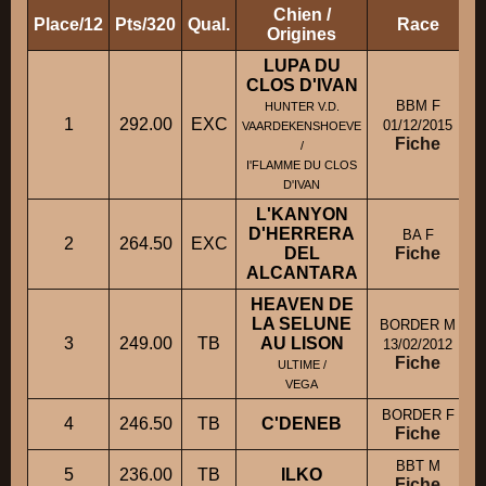
Chien /
Place/12
Pts/320
Qual.
Race
P
Origines
LUPA DU
CLOS D'IVAN
BBM F
HUNTER V.D.
1
292.00
EXC
01/12/2015
VAARDEKENSHOEVE
Fiche
/
I'FLAMME DU CLOS
D'IVAN
L'KANYON
D'HERRERA
BA F
2
264.50
EXC
DEL
Fiche
ALCANTARA
HEAVEN DE
LA SELUNE
BORDER M
3
249.00
TB
AU LISON
13/02/2012
Fiche
ULTIME /
VEGA
BORDER F
4
246.50
TB
C'DENEB
Fiche
BBT M
5
236.00
TB
ILKO
Fiche