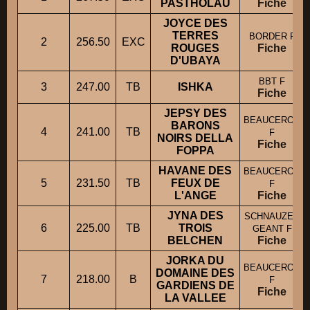
PASTHOLAU
Fiche
JOYCE DES
TERRES
BORDER F
2
256.50
EXC
ROUGES
Fiche
D'UBAYA
BBT F
3
247.00
TB
ISHKA
Fiche
JEPSY DES
BEAUCERON
BARONS
4
241.00
TB
F
NOIRS DELLA
Fiche
FOPPA
HAVANE DES
BEAUCERON
5
231.50
TB
FEUX DE
F
L'ANGE
Fiche
JYNA DES
SCHNAUZER
6
225.00
TB
TROIS
GEANT F
BELCHEN
Fiche
JORKA DU
BEAUCERON
DOMAINE DES
7
218.00
B
F
GARDIENS DE
Fiche
LA VALLEE