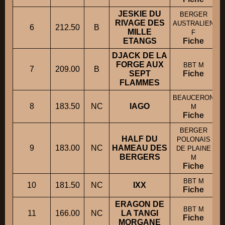
JESKIE DU
BERGER
RIVAGE DES
AUSTRALIEN
6
212.50
B
MILLE
F
ETANGS
Fiche
DJACK DE LA
FORGE AUX
BBT M
7
209.00
B
M
SEPT
Fiche
FLAMMES
BEAUCERON
8
183.50
NC
IAGO
M
Fiche
BERGER
HALF DU
POLONAIS
9
183.00
NC
HAMEAU DES
DE PLAINE
BERGERS
M
Fiche
BBT M
10
181.50
NC
IXX
Fiche
ERAGON DE
BBT M
11
166.00
NC
LA TANGI
M
Fiche
MORGANE