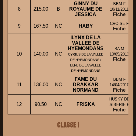
GINNY DU
BBM F
8
215.00
B
ROYAUME DE
10/11/2011
JESSICA
Fiche
CROISE F
9
167.50
NC
HABY
Fiche
ILYNX DE LA
VALLEE DE
HYEMONDANS
BA M
10
140.00
NC
13/05/2013
CYRIUS DE LA VALLEE
Fiche
DE HYEMONDANS /
ELFE DE LA VALLEE
DE HYEMONDANS
FAME DU
BBM F
11
136.00
NC
DRAKKAR
14/04/2010
NORMAND
Fiche
HUSKY DE
12
90.50
NC
FRISKA
SIBERIE F
Fiche
Classe 1