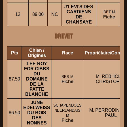
J'LEVI'S DES
GARDIENS
BBT M
12
89.00
NC
DE
Fiche
CHANSAYE
BREVET
Chien /
Pts
Race
Propriétaire/Condu
Origines
LEE-ROY
FOR GIBBS
DU
M. REBHOLTZ
BBS M
87.50
DOMAINE
Fiche
CHRISTOPHE
DE LA
PATTE
BLANCHE
JUNE
SCHAPENDOES
EDELWEISS
M. PERRODIN J
NEERLANDAIS
86.50
DU BOIS
PAUL
M
DES
Fiche
NONNES