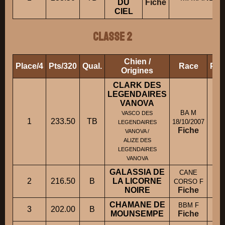
DU
Fiche
CIEL
Classe 2
Chien /
Place/4
Pts/320
Qual.
Race
Pro
Origines
CLARK DES
LEGENDAIRES
VANOVA
BA M
VASCO DES
1
233.50
TB
M.
18/10/2007
LEGENDAIRES
Fiche
VANOVA /
ALIZE DES
LEGENDAIRES
VANOVA
GALASSIA DE
CANE
Mm
2
216.50
B
LA LICORNE
CORSO F
NOIRE
Fiche
CHAMANE DE
BBM F
3
202.00
B
MOUNSEMPE
Fiche