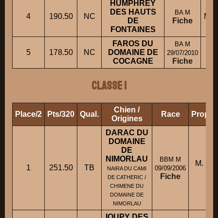
HUMPHREY
DES HAUTS
BA M
4
190.50
NC
Mme
DE
Fiche
FONTAINES
FAROS DU
BA M
M.
5
178.50
NC
DOMAINE DE
29/07/2010
COCAGNE
Fiche
Classe 1
Chien /
Place/2
Pts/320
Qual.
Race
Propri
Origines
DARAC DU
DOMAINE
DE
NIMORLAU
BBM M
M. DE
1
251.50
TB
09/09/2006
NAIRA DU CAMI
Fiche
DE CATHERIC /
CHIMENE DU
DOMAINE DE
NIMORLAU
IOUPY DES