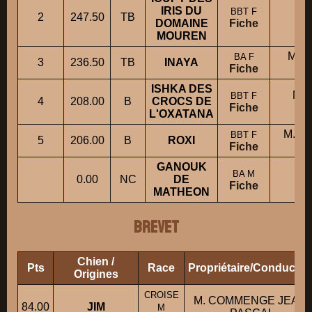
IRIS DU
M
BBT F
2
247.50
TB
DOMAINE
Fiche
MOUREN
Mme
BA F
3
236.50
TB
INAYA
Fiche
ISHKA DES
M. 
BBT F
4
208.00
B
CROCS DE
Fiche
L'OXATANA
M. F
BBT F
5
206.00
B
ROXI
Fiche
GANOUK
Mm
BA M
0.00
NC
DE
Fiche
MATHEON
BREVET
Chien /
Pts
Race
Propriétaire/Conducteu
Origines
CROISE
M. COMMENGE JEAN-
84.00
JIM
M