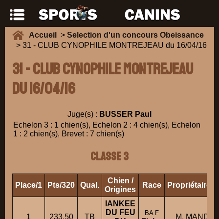
Accueil
>
Selection d'un concours Obeissance
> 31 - CLUB CYNOPHILE MONTREJEAU du 16/04/16
31 - CLUB CYNOPHILE MONTREJEAU
du 16/04/16
Juge(s) :
BUSSER Paul
Echelon 3 : 1 chien(s), Echelon 2 : 4 chien(s), Echelon
1 : 2 chien(s), Brevet : 7 chien(s)
Classe 3
Chien /
Place/1
Pts/320
Qual.
Race
Propriétaire/
Origines
IANKEE
DU FEU
BA F
1
233.50
TB
M. MANDRO