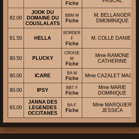
PASCAL
Fiche
JOOK DU
M. BELLANGER
BBM M
82.00
DOMAINE DU
Fiche
DMOMINIQUE
COUSLALATS
BORDER
81.50
HELLA
M. COLLE DANIEL
F
Fiche
CROISE
Mme RAMONE
80.50
PLUCKY
M
CATHERINE
Fiche
BA M
80.00
ICARE
Mme CAZALET MAGAL
Fiche
Mme MARIE
BBT F
80.00
IPSY
Fiche
DOMINIQUE
JANNA DES
Mme MARQUIER
BA F
65.00
LEGENDES
Fiche
JESSICA
OCCITANES