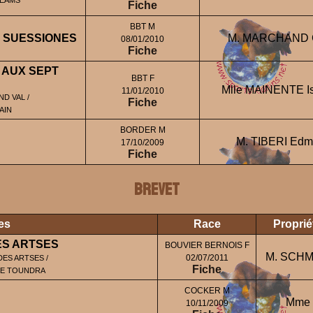
Fiche
BBT M
S SUESSIONES
M. MARCHAND G
08/01/2010
Fiche
 AUX SEPT
BBT F
Mlle MAINENTE Is
11/01/2010
D VAL /
Fiche
AIN
BORDER M
M. TIBERI Ed
17/10/2009
Fiche
BREVET
es
Race
Proprié
ES ARTSES
BOUVIER BERNOIS F
M. SCHM
02/07/2011
ES ARTSES /
Fiche
DE TOUNDRA
COCKER M
Mme 
10/11/2009