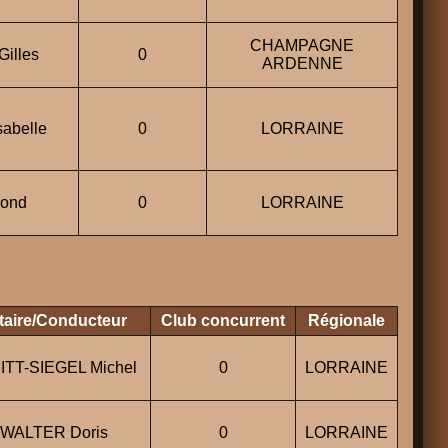
CHAMPAGNE
illes
0
ARDENNE
abelle
0
LORRAINE
mond
0
LORRAINE
taire/Conducteur
Club concurrent
Régionale
ITT-SIEGEL Michel
0
LORRAINE
WALTER Doris
0
LORRAINE