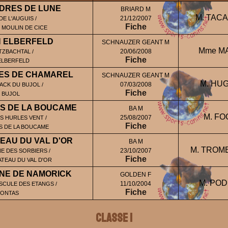
DRES DE LUNE
BRIARD M
M. TACAI
21/12/2007
DE L'AUGUIS /
Fiche
 MOULIN DE CICE
N ELBERFELD
SCHNAUZER GEANT M
Mme MAY
20/06/2008
TZBACHTAL /
Fiche
ELBERFELD
ES DE CHAMAREL
SCHNAUZER GEANT M
M. HUG
07/03/2008
LACK DU BUJOL /
Fiche
U BUJOL
S DE LA BOUCAME
BA M
M. FOG
25/08/2007
ES HURLES VENT /
Fiche
S DE LA BOUCAME
EAU DU VAL D'OR
BA M
M. TROMB
23/10/2007
E DES SORBIERS /
Fiche
TEAU DU VAL D'OR
NE DE NAMORICK
GOLDEN F
M. POD
11/10/2004
CULE DES ETANGS /
Fiche
ONTAS
Classe 1