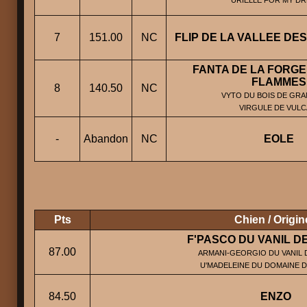
7
151.00
NC
FLIP DE LA VALLEE DE
FANTA DE LA FORGE
FLAMMES
8
140.50
NC
VYTO DU BOIS DE GRAN
VIRGULE DE VULC
-
Abandon
NC
EOLE
Pts
Chien / Origin
F'PASCO DU VANIL D
87.00
ARMANI-GEORGIO DU VANIL D
U'MADELEINE DU DOMAINE 
84.50
ENZO