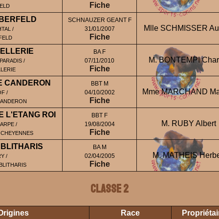
Fiche
ELD
LBERFELD
SCHNAUZER GEANT F
Mlle SCHMISSER Au
31/01/2007
TAL /
Fiche
FELD
ELLERIE
BA F
M. BONTEMPI Char
07/11/2010
PARADIS /
Fiche
LERIE
DE CANDERON
BBT M
Mme MARCHAND Mar
04/10/2002
F /
Fiche
CANDERON
 L'ETANG ROI
BBT F
M. RUBY Albert
19/08/2004
ARPE /
Fiche
S CHEYENNES
 BLITHARIS
BA M
M. MATHEIS Herbe
02/04/2005
Y /
Fiche
BLITHARIS
Classe 2
Origines
Race
Propriéta