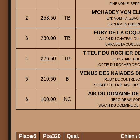
FINE VON ELBERF
M'CHADEY VON E
2
253.50
TB
EYK VOM HATZBACH
CARLA VON ELBER
FURY DE LA COQU
3
230.00
TB
ALLAN DU CHATEAU DU 
URKA DE LA COQUEL
TITEUF DU ROCHER 
4
226.50
TB
FIDJY V. KIRCHHO
ORTIE DU ROCHER DE 
VENUS DES NAIADES DE
5
210.50
B
RUDY DE CONTRESC
SHIRLEY DE LA PLAINE DE
AIK DU DOMAINE DE
6
100.00
NC
NERO DE VALSOR
SARAH DU DOMAINE DE 
Place/6
Pts/320
Qual.
Chien / 