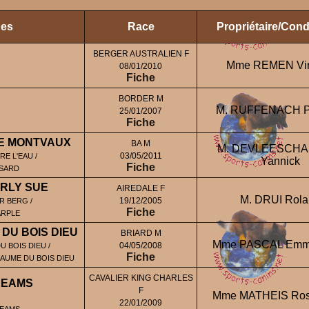
nes
Race
Propriétaire/Con
BERGER AUSTRALIEN F
Mme REMEN Vir
08/01/2010
Fiche
BORDER M
M. RUFFENACH Ph
25/01/2007
Fiche
DE MONTVAUX
BA M
M. DEVLEESCH
03/05/2011
E L'EAU /
Yannick
Fiche
NSARD
RLY SUE
AIREDALE F
M. DRUI Rola
19/12/2005
R BERG /
Fiche
ARPLE
DU BOIS DIEU
BRIARD M
Mme PASCAL Emma
04/05/2008
U BOIS DIEU /
Fiche
AUME DU BOIS DIEU
CAVALIER KING CHARLES
REAMS
F
Mme MATHEIS Ros
22/01/2009
REAMS