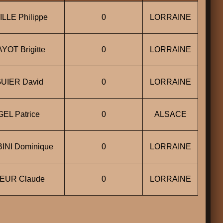
LLE Philippe
0
LORRAINE
OT Brigitte
0
LORRAINE
UIER David
0
LORRAINE
EL Patrice
0
ALSACE
INI Dominique
0
LORRAINE
EUR Claude
0
LORRAINE