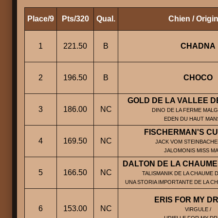
Place/9
Pts/320
Qual.
Chien / Origi
1
221.50
B
CHADNA
2
196.50
B
CHOCO
GOLD DE LA VALLEE 
3
186.00
NC
DINO DE LA FERME MALGR
EDEN DU HAUT MA
FISCHERMAN'S CU
4
169.50
NC
JACK VOM STEINBACHE
JALOMONIS MISS M
DALTON DE LA CHAUME 
5
166.50
NC
TALISMANIK DE LA CHAUME D
UNA STORIA IMPORTANTE DE LA CH
ERIS FOR MY D
6
153.00
NC
VIRGULE /
URIELLE FOR MY D