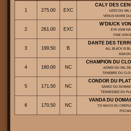
CALY DES CEN
1
275.00
EXC
UZES DU VAL 
VENUS-NOIRE DU
W'DIUCK VO
2
261.00
EXC
EYK VOM HA
FINE VON 
DANTE DES TERR
3
199.50
B
ALL BLACK IS B
ASIA D
CHAMPION DU CLO
4
180.00
NC
AZIMIX DU VAL D
TENEBRE DU CLO
CONDOR DU PLAT
5
171.50
NC
SASKO DU DOMAIN
TENNESSEE DU PLA
VANDA DU DOMAI
6
170.50
NC
TO-MUCH DU CREPUS
POCAH