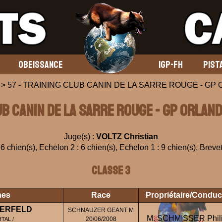
OBEISSANCE
IGP-FH
PIST
> 57 - TRAINING CLUB CANIN DE LA SARRE ROUGE - GP Orl
UB CANIN DE LA SARRE ROUGE - GP Orland
Juge(s) :
VOLTZ Christian
6 chien(s), Echelon 2 : 6 chien(s), Echelon 1 : 9 chien(s), Brevet
Classe 3
nes
Race
Propriétaire/Conduc
BERFELD
SCHNAUZER GEANT M
M. SCHMISSER Phil
20/06/2008
TAL /