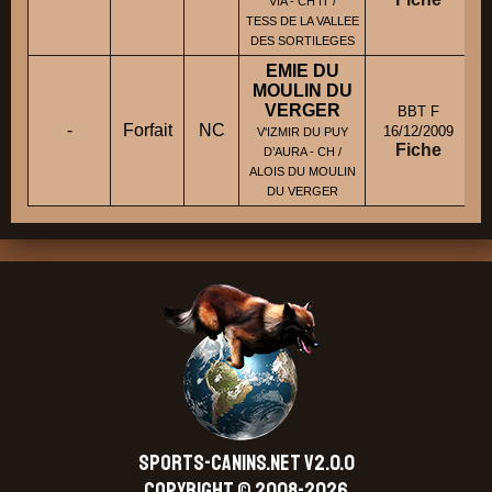
VIA - CH IT /
TESS DE LA VALLEE
DES SORTILEGES
EMIE DU
MOULIN DU
VERGER
BBT F
-
Forfait
NC
16/12/2009
V'IZMIR DU PUY
Fiche
D’AURA - CH /
ALOIS DU MOULIN
DU VERGER
SPORTS-CANINS.NET V2.0.0
Copyright © 2008-2026