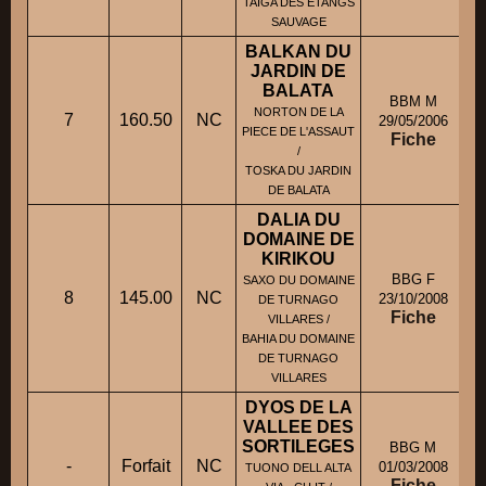
TAIGA DES ETANGS
SAUVAGE
BALKAN DU
JARDIN DE
BALATA
BBM M
NORTON DE LA
7
160.50
NC
29/05/2006
PIECE DE L'ASSAUT
Fiche
R
/
TOSKA DU JARDIN
DE BALATA
DALIA DU
DOMAINE DE
KIRIKOU
BBG F
SAXO DU DOMAINE
8
145.00
NC
M
23/10/2008
DE TURNAGO
Fiche
VILLARES /
BAHIA DU DOMAINE
DE TURNAGO
VILLARES
DYOS DE LA
VALLEE DES
SORTILEGES
BBG M
-
Forfait
NC
01/03/2008
TUONO DELL ALTA
Fiche