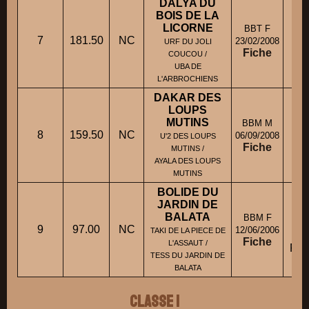
DALYA DU
BOIS DE LA
LICORNE
BBT F
7
181.50
NC
M
23/02/2008
URF DU JOLI
Fiche
COUCOU /
UBA DE
L'ARBROCHIENS
DAKAR DES
LOUPS
MUTINS
BBM M
8
159.50
NC
06/09/2008
U'2 DES LOUPS
Fiche
MUTINS /
AYALA DES LOUPS
MUTINS
BOLIDE DU
JARDIN DE
BALATA
BBM F
9
97.00
NC
12/06/2006
TAKI DE LA PIECE DE
Fiche
L'ASSAUT /
ROU
TESS DU JARDIN DE
BALATA
Classe 1