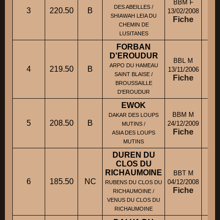
BBM F
M
DES ABEILLES /
3
220.50
B
13/02/2008
SHIAWAH LEIA DU
Fiche
CHEMIN DE
LUSITANES
FORBAN
D'EROUDUR
BBL M
M.
ARPO DU HAMEAU
4
219.50
B
13/11/2006
J
SAINT BLAISE /
Fiche
BROUSSAILLE
D'EROUDUR
EWOK
BBM M
DAKAR DES LOUPS
5
208.50
B
24/12/2009
MUTINS /
Fiche
ASIA DES LOUPS
MUTINS
DUREN DU
CLOS DU
RICHAUMOINE
BBT M
6
185.50
NC
M
04/12/2008
RUBENS DU CLOS DU
Fiche
RICHAUMOINE /
VENUS DU CLOS DU
RICHAUMOINE