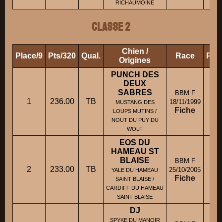
RICHAUMOINE
Classe 2
Chien /
Place/9
Pts/320
Qual.
Race
Prop
Origines
PUNCH DES
DEUX
SABRES
BBM F
1
236.00
TB
M
18/11/1999
MUSTANG DES
Fiche
LOUPS MUTINS /
NOUT DU PUY DU
WOLF
EOS DU
HAMEAU ST
BLAISE
BBM F
2
233.00
TB
M.
25/10/2005
YALE DU HAMEAU
Fiche
SAINT BLAISE /
CARDIFF DU HAMEAU
SAINT BLAISE
DJ
SPYKE DU MANOIR