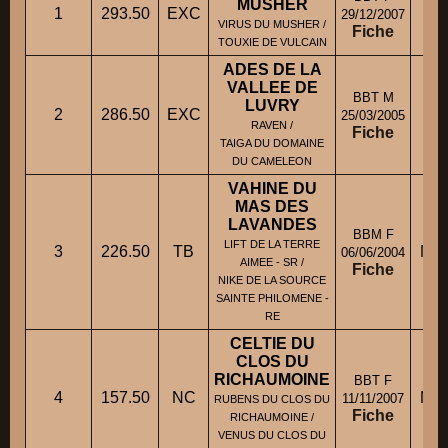
MUSHER
1
293.50
EXC
Mm
29/12/2007
VIRUS DU MUSHER /
Fiche
TOUXIE DE VULCAIN
ADES DE LA
VALLEE DE
BBT M
LUVRY
2
286.50
EXC
M
25/03/2005
RAVEN /
Fiche
TAIGA DU DOMAINE
DU CAMELEON
VAHINE DU
MAS DES
LAVANDES
BBM F
LIFT DE LA TERRE
3
226.50
TB
Mll
06/06/2004
AIMEE - SR /
Fiche
NIKE DE LA SOURCE
SAINTE PHILOMENE -
RE
CELTIE DU
CLOS DU
RICHAUMOINE
BBT F
4
157.50
NC
M. 
11/11/2007
RUBENS DU CLOS DU
Fiche
RICHAUMOINE /
VENUS DU CLOS DU