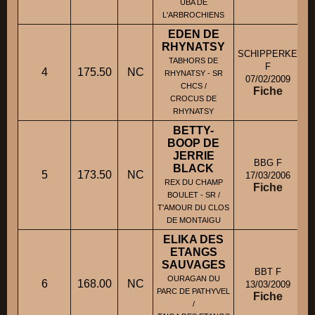
UBA DE
L'ARBROCHIENS
EDEN DE
RHYNATSY
SCHIPPERKE
TABHORS DE
F
4
175.50
NC
RHYNATSY - SR
07/02/2009
CHCS /
Fiche
CROCUS DE
RHYNATSY
BETTY-
BOOP DE
JERRIE
BBG F
BLACK
5
173.50
NC
17/03/2006
REX DU CHAMP
Fiche
BOULET - SR /
T'AMOUR DU CLOS
DE MONTAIGU
ELIKA DES
ETANGS
SAUVAGES
BBT F
OURAGAN DU
6
168.00
NC
13/03/2009
PARC DE PATHYVEL
Fiche
/