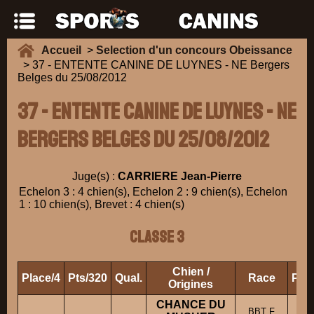
Accueil
>
Selection d'un concours Obeissance
> 37 - ENTENTE CANINE DE LUYNES - NE Bergers
Belges du 25/08/2012
37 - ENTENTE CANINE DE LUYNES - NE
Bergers Belges du 25/08/2012
Juge(s) :
CARRIERE Jean-Pierre
Echelon 3 : 4 chien(s), Echelon 2 : 9 chien(s), Echelon
1 : 10 chien(s), Brevet : 4 chien(s)
Classe 3
Chien /
Place/4
Pts/320
Qual.
Race
Prop
Origines
CHANCE DU
BBT F