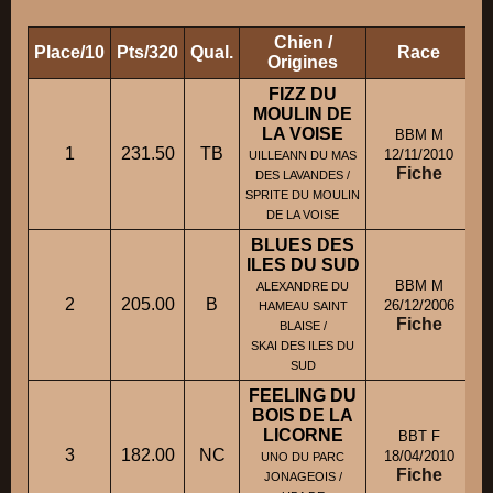
Chien /
Place/10
Pts/320
Qual.
Race
P
Origines
FIZZ DU
MOULIN DE
LA VOISE
BBM M
1
231.50
TB
12/11/2010
UILLEANN DU MAS
Fiche
DES LAVANDES /
SPRITE DU MOULIN
DE LA VOISE
BLUES DES
ILES DU SUD
BBM M
ALEXANDRE DU
2
205.00
B
26/12/2006
HAMEAU SAINT
Fiche
BLAISE /
SKAI DES ILES DU
SUD
FEELING DU
BOIS DE LA
LICORNE
BBT F
3
182.00
NC
18/04/2010
UNO DU PARC
Fiche
JONAGEOIS /