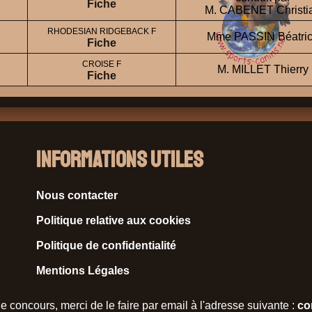
Fiche
M. CABENET Christi
RHODESIAN RIDGEBACK F
Mme PASSIN Béatri
Fiche
CROISE F
M. MILLET Thierry
Fiche
Informations Utiles
Nous contacter
Politique relative aux cookies
Politique de confidentialité
Mentions Légales
e concours, merci de le faire par email à l'adresse suivante :
co