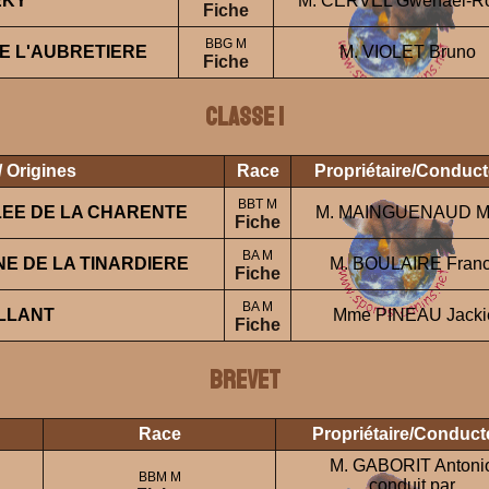
EKY
M. CERVEL Gwénaël-R
Fiche
BBG M
DE L'AUBRETIERE
M. VIOLET Bruno
Fiche
Classe 1
/ Origines
Race
Propriétaire/Conduct
BBT M
LEE DE LA CHARENTE
M. MAINGUENAUD M
Fiche
BA M
E DE LA TINARDIERE
M. BOULAIRE Fran
Fiche
BA M
LLANT
Mme PINEAU Jacki
Fiche
BREVET
Race
Propriétaire/Conduct
M. GABORIT Antoni
BBM M
conduit par