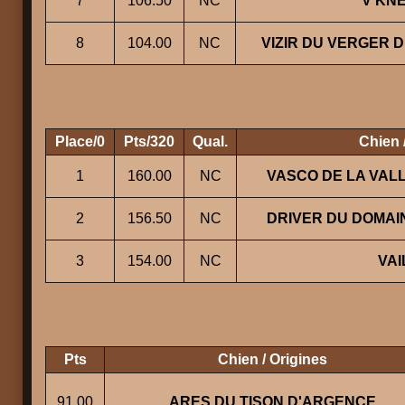
7
106.50
NC
V'KN
8
104.00
NC
VIZIR DU VERGER 
Place/0
Pts/320
Qual.
Chien 
1
160.00
NC
VASCO DE LA VAL
2
156.50
NC
DRIVER DU DOMAIN
3
154.00
NC
VAI
Pts
Chien / Origines
91.00
ARES DU TISON D'ARGENCE