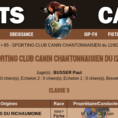
OBEISSANCE
IGP-FH
PIST
> 85 - SPORTING CLUB CANIN CHANTONNAISIEN du 12/9/
ORTING CLUB CANIN CHANTONNAISIEN du 1
Juge(s) :
BUSSER Paul
0 chien(s), Echelon 2 : 0 chien(s), Echelon 1 : 0 chien(s), Brevet
Classe 3
 Origines
Race
Propriétaire/Conducte
BBM F
S DU RICHAUMOINE
M. RICROS Alain
Fiche