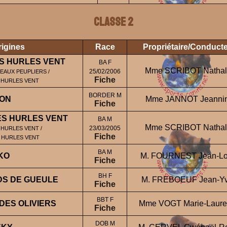
Classe 2
rigines
Race
Propriétaire/Conduct
S HURLES VENT
BA F
Mme SCRIBOT Nathal
25/02/2006
EAUX PEUPLIERS /
Fiche
S HURLES VENT
BORDER M
ON
Mme JANNOT Jeanni
Fiche
ES HURLES VENT
BA M
Mme SCRIBOT Nathal
23/03/2005
 HURLES VENT /
Fiche
 HURLES VENT
BA M
KO
M. FOURNEST Jean-Lo
Fiche
BH F
DS DE GUEULE
M. FREBOEUF Jean-Y
Fiche
BBT F
 DES OLIVIERS
Mme VOGT Marie-Laure
Fiche
DOB M