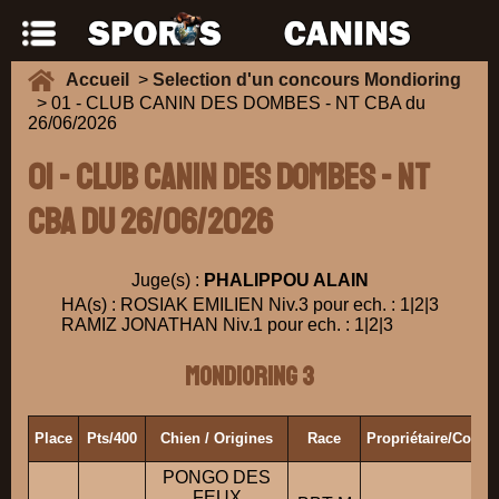
Accueil
>
Selection d'un concours Mondioring
> 01 - CLUB CANIN DES DOMBES - NT CBA du
26/06/2026
01 - CLUB CANIN DES DOMBES - NT
CBA du 26/06/2026
Juge(s) :
PHALIPPOU ALAIN
HA(s) : ROSIAK EMILIEN Niv.3 pour ech. : 1|2|3
RAMIZ JONATHAN Niv.1 pour ech. : 1|2|3
Mondioring 3
Place
Pts/400
Chien / Origines
Race
Propriétaire/Condu
PONGO DES
FEUX