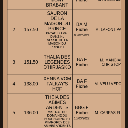
BRABANT
SAURON
DE LA
MAISON DU
BA M
PRINCE
2
157.50
Fiche
M. LAFONT PATRI
PACAO DU VAL
08/02/2021
D'ANZIN /
NESSIE DE LA
MAISON DU
PRINCE /
THALIA DES
BA F
M. MANGIAPAN
3
151.50
LEGENDES
Fiche
CHRISTOPHE
D'HIRJASKO
XENNA VOM
BA F
4
138.00
FALKAY'S
M. VELU VERONI
Fiche
HOF
THEIA DES
ABIMES
ARDENTS
BBG F
5
136.00
MISTRAL DU
Fiche
M. CARRAS FLOR
DOMAINE DU
18/03/2022
BOUCHONNOIS /
PHAROREY DES
ABIMES ARDENTS