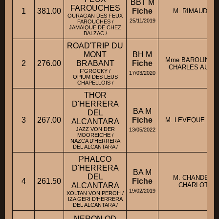
BBT M
FAROUCHES
1
381.00
Fiche
M. RIMAUD LU
OURAGAN DES FEUX
25/11/2019
FAROUCHES /
JAMAIQUE DE CHEZ
BALZAC /
ROAD'TRIP DU
MONT
BH M
Mme BAROLIN-JE
2
276.00
BRABANT
Fiche
CHARLES AUDR
F'GROCKY /
17/03/2020
OPIUM DES LEUS
CHAPELLOIS /
THOR
D'HERRERA
BA M
DEL
3
267.00
Fiche
M. LEVEQUE DAN
ALCANTARA
JAZZ VON DER
13/05/2022
MOOREICHE /
NAZCA D'HERRERA
DEL ALCANTARA /
PHALCO
D'HERRERA
BA M
DEL
M. CHANDEZO
4
261.50
Fiche
ALCANTARA
CHARLOTTE
19/02/2019
XOLTAN VON PEROH /
IZA GERI D'HERRERA
DEL ALCANTARA /
NERON OD