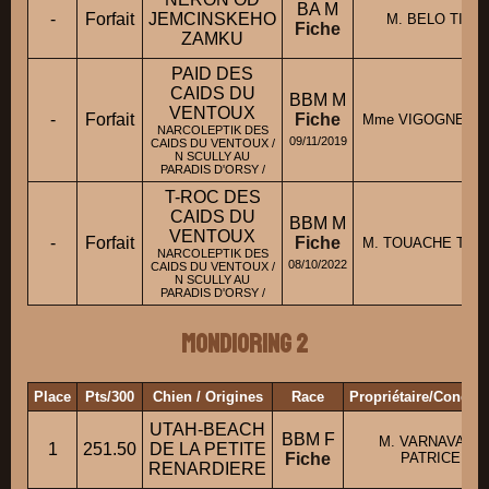
BA M
-
Forfait
JEMCINSKEHO
M. BELO TIAG
Fiche
ZAMKU
PAID DES
CAIDS DU
BBM M
VENTOUX
-
Forfait
Fiche
Mme VIGOGNE S
NARCOLEPTIK DES
09/11/2019
CAIDS DU VENTOUX /
N SCULLY AU
PARADIS D'ORSY /
T-ROC DES
CAIDS DU
BBM M
VENTOUX
-
Forfait
Fiche
M. TOUACHE THI
NARCOLEPTIK DES
08/10/2022
CAIDS DU VENTOUX /
N SCULLY AU
PARADIS D'ORSY /
Mondioring 2
Place
Pts/300
Chien / Origines
Race
Propriétaire/Conduc
UTAH-BEACH
BBM F
M. VARNAVANT
1
251.50
DE LA PETITE
Fiche
PATRICE
RENARDIERE