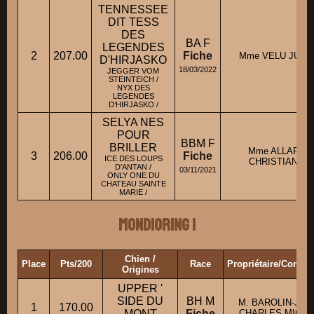
TENNESSEE
DIT TESS
DES
BA F
LEGENDES
2
207.00
Fiche
Mme VELU JULIE
D'HIRJASKO
18/03/2022
JEGGER VOM
STEINTEICH /
NYX DES
LEGENDES
D’HIRJASKO /
SELYA NES
POUR
BBM F
BRILLER
Mme ALLARY
3
206.00
Fiche
ICE DES LOUPS
CHRISTIANE
D'ANTAN /
03/11/2021
ONLY ONE DU
CHATEAU SAINTE
MARIE /
Mondioring 1
Chien /
Place
Pts/200
Race
Propriétaire/Conduc
Origines
UPPER '
SIDE DU
BH M
M. BAROLIN-JEA
1
170.00
MONT
Fiche
CHARLES MIGUE