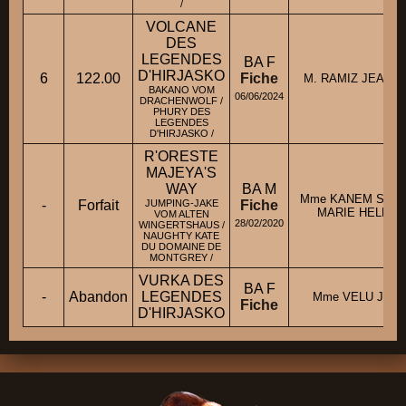
/
VOLCANE
DES
LEGENDES
BA F
D'HIRJASKO
6
122.00
Fiche
M. RAMIZ JEAN L
BAKANO VOM
06/06/2024
DRACHENWOLF /
PHURY DES
LEGENDES
D'HIRJASKO /
R'ORESTE
MAJEYA'S
WAY
BA M
Mme KANEM SAIN
-
Forfait
JUMPING-JAKE
Fiche
MARIE HELENE
VOM ALTEN
28/02/2020
WINGERTSHAUS /
NAUGHTY KATE
DU DOMAINE DE
MONTGREY /
VURKA DES
BA F
-
Abandon
LEGENDES
Mme VELU JULI
Fiche
D'HIRJASKO