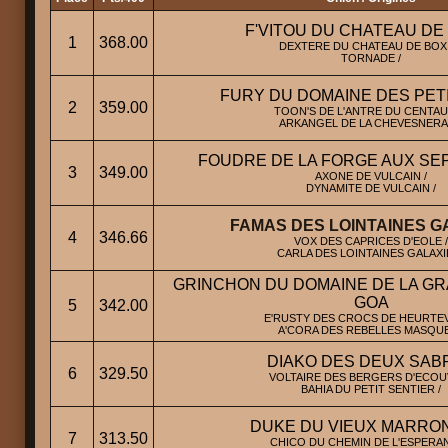
F'VITOU DU CHATEAU DE
1
368.00
DEXTERE DU CHATEAU DE BOXI
TORNADE /
FURY DU DOMAINE DES PET
2
359.00
TOON'S DE L'ANTRE DU CENTAU
ARKANGEL DE LA CHEVESNERAI
FOUDRE DE LA FORGE AUX SE
3
349.00
AXONE DE VULCAIN /
DYNAMITE DE VULCAIN /
FAMAS DES LOINTAINES G
4
346.66
VOX DES CAPRICES D'EOLE /
CARLA DES LOINTAINES GALAXIE
GRINCHON DU DOMAINE DE LA GR
GOA
5
342.00
E'RUSTY DES CROCS DE HEURTEV
A'CORA DES REBELLES MASQUE
DIAKO DES DEUX SAB
6
329.50
VOLTAIRE DES BERGERS D'ECOUV
BAHIA DU PETIT SENTIER /
DUKE DU VIEUX MARRO
7
313.50
CHICO DU CHEMIN DE L'ESPERAN