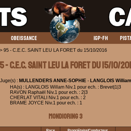
OBEISSANCE
IGP-FH
PIST
 95 - C.E.C. SAINT LEU LA FORET du 15/10/2016
5 - C.E.C. SAINT LEU LA FORET du 15/10/20
Juge(s) :
MULLENDERS ANNE-SOPHIE
-
LANGLOIS Willia
HA(s) : LANGLOIS Willam Niv.1 pour ech. : Brevet|1|3
RAVON Raphaël Niv.1 pour ech. : 2|3
CHERLAT VITALI Niv.1 pour ech. : 2
BRAME JOYCE Niv.1 pour ech. : 1
Mondioring 3
Race
Propriétaire/Conducteur