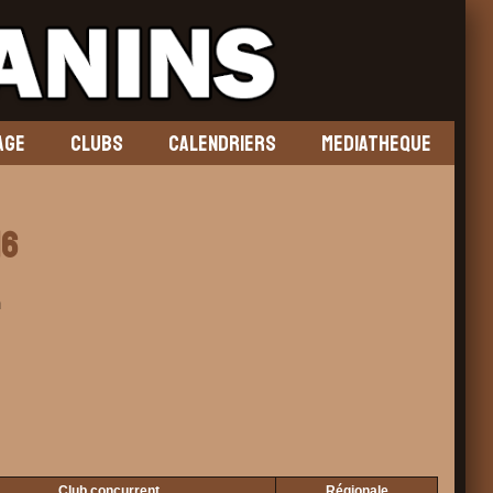
AGE
CLUBS
CALENDRIERS
MEDIATHEQUE
16
m
Club concurrent
Régionale