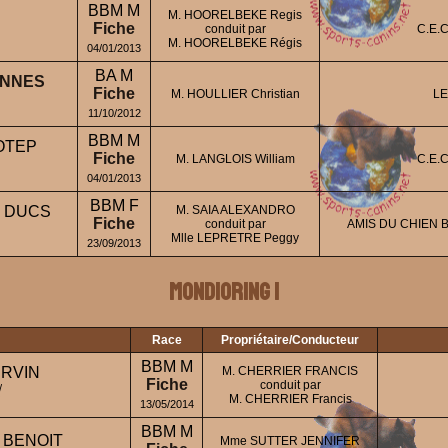
BBM M
M. HOORELBEKE Regis
Fiche
conduit par
C.E.
M. HOORELBEKE Régis
04/01/2013
BA M
ANNES
Fiche
M. HOULLIER Christian
LE
11/10/2012
BBM M
MOTEP
Fiche
M. LANGLOIS William
C.E.
04/01/2013
BBM F
S DUCS
M. SAIA ALEXANDRO
Fiche
conduit par
AMIS DU CHIEN BO
Mlle LEPRETRE Peggy
23/09/2013
Mondioring 1
Race
Propriétaire/Conducteur
BBM M
ERVIN
M. CHERRIER FRANCIS
Fiche
conduit par
/
M. CHERRIER Francis
13/05/2014
BBM M
 BENOIT
Mme SUTTER JENNIFER