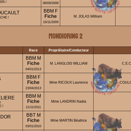
ER /
08/09/2008
BBM F
OUCAULT
Fiche
M. JOLAS William
CHE /
16/11/2009
Mondioring 2
Race
Propriétaire/Conducteur
BBM M
Fiche
M. LANGLOIS WILLIAM
C.E.
04/01/2013
BBM F
S
Fiche
Mme RICOUX Laurence
COULO
23/04/2013
BBM M
ELIERE
Fiche
Mme LANDRIN Nadia
/
 /
21/11/2011
BBT M
IDOR
Fiche
Mme MARTIN Béatrice
03/01/2010