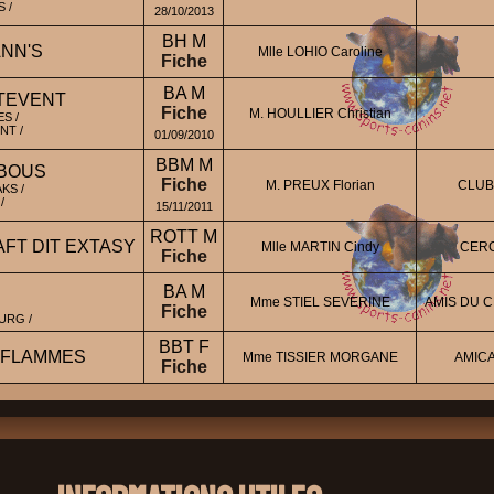
 /
28/10/2013
BH M
NN'S
Mlle LOHIO Caroline
Fiche
BA M
TEVENT
Fiche
M. HOULLIER Christian
S /
NT /
01/09/2010
BBM M
MBOUS
Fiche
M. PREUX Florian
CLUB
KS /
/
15/11/2011
ROTT M
FT DIT EXTASY
Mlle MARTIN Cindy
CERC
Fiche
BA M
Mme STIEL SEVERINE
AMIS DU CH
Fiche
URG /
BBT F
T FLAMMES
Mme TISSIER MORGANE
AMICA
Fiche