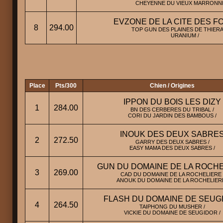
CHEYENNE DU VIEUX MARRONNI
EVZONE DE LA CITE DES F
8
294.00
TOP GUN DES PLAINES DE THIERA
URANIUM /
Place
Pts/300
Chien / Origines
IPPON DU BOIS LES DIZY
1
284.00
BN DES CERBERES DU TRIBAL /
CORI DU JARDIN DES BAMBOUS /
INOUK DES DEUX SABRE
2
272.50
GARRY DES DEUX SABRES /
EASY MAMA DES DEUX SABRES /
GUN DU DOMAINE DE LA ROCH
3
269.00
CAD DU DOMAINE DE LA ROCHELIERE 
ANOUK DU DOMAINE DE LA ROCHELIERE
FLASH DU DOMAINE DE SEUG
4
264.50
TAIPHONG DU MUSHER /
VICKIE DU DOMAINE DE SEUGIDOR /