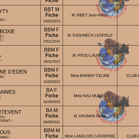
Fiche
BBT M
YTY
Fiche
M. RIBET Jean-Pierre
S /
24/03/2013
BBM F
BOXIE
Fiche
M. NJOUMECK LEOPOLD
 /
 /
23/11/2014
BBM F
Fiche
M. PITOU LAURENT
/
/
26/11/2013
BBM F
INE D'EDEN
Fiche
Mme BARBAY CELINE
CLUB 
A /
11/02/2013
BA F
VANNES
Fiche
Mme NAU MURIEL
/
/
01/09/2010
BA M
RTEVENT
Fiche
M. HAUMAN Didier
S /
VENT /
06/08/2011
BBM M
BOUS
Fiche
Mme LANGLOIS CATHERINE
CLUB 
AKS /