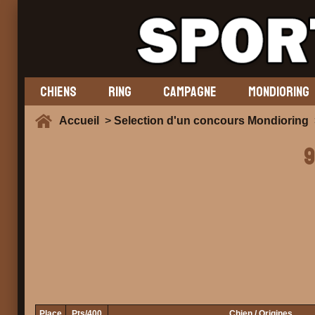
CHIENS
RING
CAMPAGNE
MONDIORING
Accueil
>
Selection d'un concours Mondioring
>
9
Place
Pts/400
Chien / Origines