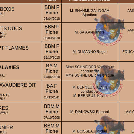
BBM F
 BOXIE
M. SHANMUGALINGAM
AMI
Fiche
E /
Ajanthan
03/04/2010
BBM F
ITS DUCS
AMI
Fiche
M. SAIA Alexandre
RE /
E /
09/03/2010
BBM F
PT FLAMMES
Fiche
M. DI-MANNO Roger
EDUCA
25/10/2010
BA M
ALAXIES
Mme SCHNEIDER Veronique
Fiche
conduit par
Mme SCHNEIDER Véronique
S /
14/06/2010
AVAUDIERE DIT
BA F
M. BERNEUIL KEVIN
Fiche
conduit par
ENT /
M. BERNEUIL Kévin
23/12/2011
S /
BBM M
RES
Fiche
M. DIAKOWSKI Bernard
AMI
ES /
07/10/2008
BBM M
NNIER
Fiche
M. BOISSEAU Michel
E
CE /