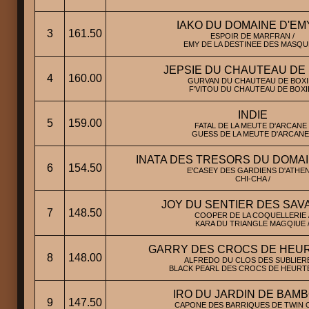
IAKO DU DOMAINE D'EM
3
161.50
ESPOIR DE MARFRAN /
EMY DE LA DESTINEE DES MASQUE
JEPSIE DU CHAUTEAU DE 
4
160.00
GURVAN DU CHAUTEAU DE BOXIE
F'VITOU DU CHAUTEAU DE BOXIE
INDIE
5
159.00
FATAL DE LA MEUTE D'ARCANE 
GUESS DE LA MEUTE D'ARCANE 
INATA DES TRESORS DU DOMA
6
154.50
E'CASEY DES GARDIENS D'ATHEN
CHI-CHA /
JOY DU SENTIER DES SA
7
148.50
COOPER DE LA COQUELLERIE 
KARA DU TRIANGLE MAGQIUE 
GARRY DES CROCS DE HEU
8
148.00
ALFREDO DU CLOS DES SUBLIERE
BLACK PEARL DES CROCS DE HEURTE
IRO DU JARDIN DE BAM
9
147.50
CAPONE DES BARRIQUES DE TWIN O